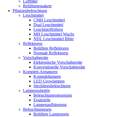
Luftfilter
Belüftungspakete
Pflanzenbeleuchtung
Leuchtmittel
CMH Leuchtmittel
Dual Leuchtmittel
Leuchtstoffröhren
MH Leuchtmittel Wuchs
NDL Leuchtmittel Blüte
Reflektoren
Belüftete Reflektoren
Normale Reflektoren
Vorschaltgeräte
Elektronische Vorschaltgeräte
Konventionelle Vorschaltgeräte
Komplett-Armaturen
Kompaktlampen
LED Growlampen
Stecklingsbeleuchtung
Lampenzubehör
Beleuchtungssteuerung
Ersatzteile
Lampenaufhängung
Beleuchtungssets
Belüftete Lampensets