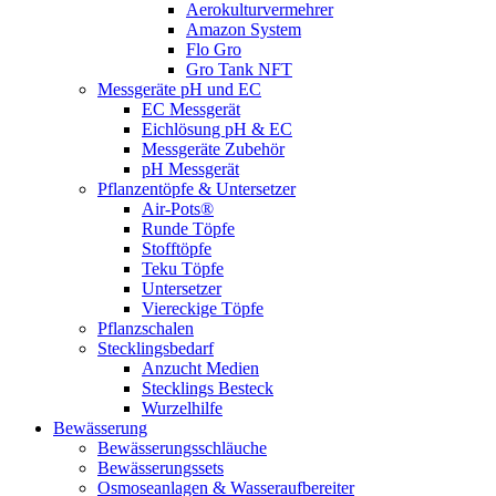
Aerokulturvermehrer
Amazon System
Flo Gro
Gro Tank NFT
Messgeräte pH und EC
EC Messgerät
Eichlösung pH & EC
Messgeräte Zubehör
pH Messgerät
Pflanzentöpfe & Untersetzer
Air-Pots®
Runde Töpfe
Stofftöpfe
Teku Töpfe
Untersetzer
Viereckige Töpfe
Pflanzschalen
Stecklingsbedarf
Anzucht Medien
Stecklings Besteck
Wurzelhilfe
Bewässerung
Bewässerungsschläuche
Bewässerungssets
Osmoseanlagen & Wasseraufbereiter