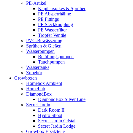
PE-Artikel
Kapillarspikes & Sprüher
PE Absperrhähne
PE Fittings
PE Steckkupplung
PE Wasserfilter
Tropfer Ventile
PVC-Bewässerung
Sprühen & Gießen
Wasserpumpen
Belüftungspumpen
Tauchpumpen
Wassertanks
Zubehör
Growboxen
Homebox Ambient
HomeLab
DiamondBox
DiamondBox Silver Line
Secret Jardin
Dark Room II
Hydro Shoot
Secret Jardin Cristal
Secret Jardin Lodge
Growbox Ersatzteile