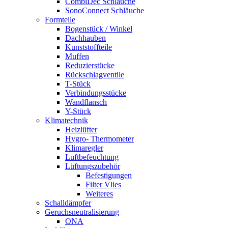
CombiDec Schläuche
SonoConnect Schläuche
Formteile
Bogenstück / Winkel
Dachhauben
Kunststoffteile
Muffen
Reduzierstücke
Rückschlagventile
T-Stück
Verbindungsstücke
Wandflansch
Y-Stück
Klimatechnik
Heizlüfter
Hygro- Thermometer
Klimaregler
Luftbefeuchtung
Lüftungszubehör
Befestigungen
Filter Vlies
Weiteres
Schalldämpfer
Geruchsneutralisierung
ONA