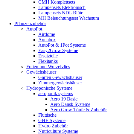
CMH Komplettsets
Lampensets Elektronisch
Lampensets NDL Blüte
MH Beleuchtungsset Wachstum
Pflanzenzubehör
AutoPot
Airdome
Aquabox
AutoPot & 1Pot Systeme
Easy2Grow Systeme
Ersatzteile
Flexitanks
Folien und Wurzelvlies
Gewächshäuser
Garten Gewächshäuser
Zimmergewächshäuser
Hydroponische Systeme
aeroponik systems
Aero 19 Basic
Aero Dansk Systeme
Aero Grow Töpfe & Zubehör
Fluttische
GHE Systeme
Hydro Zubehör
Nutriculture Systeme