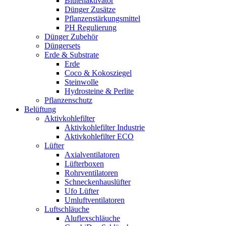
Blütenaktivator
Dünger Zusätze
Pflanzenstärkungsmittel
PH Regulierung
Dünger Zubehör
Düngersets
Erde & Substrate
Erde
Coco & Kokosziegel
Steinwolle
Hydrosteine & Perlite
Pflanzenschutz
Belüftung
Aktivkohlefilter
Aktivkohlefilter Industrie
Aktivkohlefilter ECO
Lüfter
Axialventilatoren
Lüfterboxen
Rohrventilatoren
Schneckenhauslüfter
Ufo Lüfter
Umluftventilatoren
Luftschläuche
Aluflexschläuche