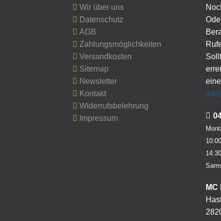
Wir über uns
Noc
Datenschutz
Oder
AGB
Ber
Zahlungsmöglichkeiten
Rufe
Versandkosten
Soll
Sitemap
erre
Newsletter
eine
Kontakt
inf
Widerrufsbelehrung
0
Impressum
Monta
10:00
14:30
Sams
MC 
Hast
282