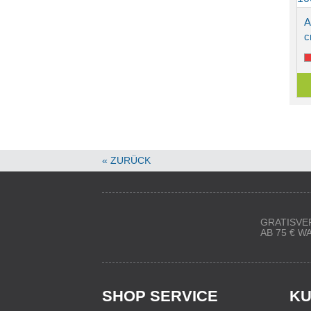
A
« ZURÜCK
GRATISVE
AB 75 € 
SHOP SERVICE
KU