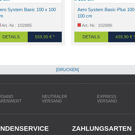
ero System Basic 100 x 100
Aero System Basic-Plus 100
cm
100 cm
Art.-Nr.: 102885
Art.-Nr.: 102886
DETAILS
559,90 € *
DETAILS
439,90 € *
[DRUCKEN]
RSAND
NEUTRALER
EXPRESS
WARENWERT
VERSAND
VERSAND
NDENSERVICE
ZAHLUNGSARTEN