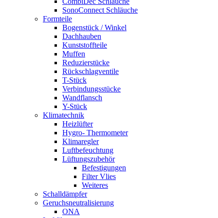
CombiDec Schläuche
SonoConnect Schläuche
Formteile
Bogenstück / Winkel
Dachhauben
Kunststoffteile
Muffen
Reduzierstücke
Rückschlagventile
T-Stück
Verbindungsstücke
Wandflansch
Y-Stück
Klimatechnik
Heizlüfter
Hygro- Thermometer
Klimaregler
Luftbefeuchtung
Lüftungszubehör
Befestigungen
Filter Vlies
Weiteres
Schalldämpfer
Geruchsneutralisierung
ONA