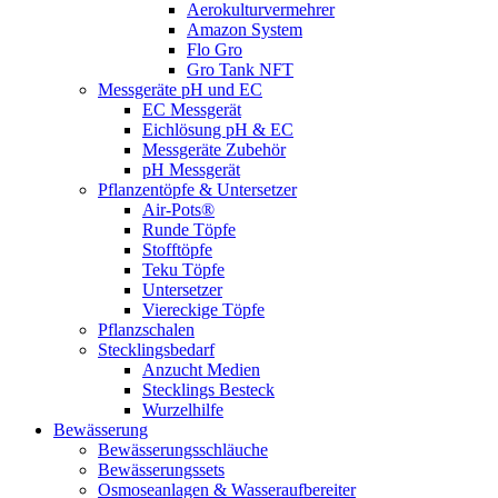
Aerokulturvermehrer
Amazon System
Flo Gro
Gro Tank NFT
Messgeräte pH und EC
EC Messgerät
Eichlösung pH & EC
Messgeräte Zubehör
pH Messgerät
Pflanzentöpfe & Untersetzer
Air-Pots®
Runde Töpfe
Stofftöpfe
Teku Töpfe
Untersetzer
Viereckige Töpfe
Pflanzschalen
Stecklingsbedarf
Anzucht Medien
Stecklings Besteck
Wurzelhilfe
Bewässerung
Bewässerungsschläuche
Bewässerungssets
Osmoseanlagen & Wasseraufbereiter