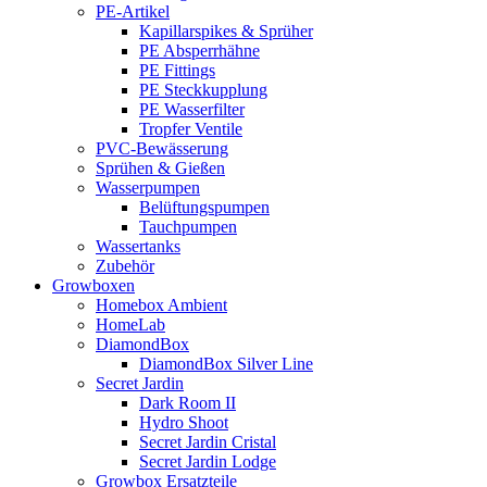
PE-Artikel
Kapillarspikes & Sprüher
PE Absperrhähne
PE Fittings
PE Steckkupplung
PE Wasserfilter
Tropfer Ventile
PVC-Bewässerung
Sprühen & Gießen
Wasserpumpen
Belüftungspumpen
Tauchpumpen
Wassertanks
Zubehör
Growboxen
Homebox Ambient
HomeLab
DiamondBox
DiamondBox Silver Line
Secret Jardin
Dark Room II
Hydro Shoot
Secret Jardin Cristal
Secret Jardin Lodge
Growbox Ersatzteile