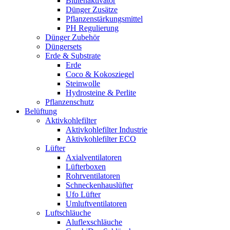
Blütenaktivator
Dünger Zusätze
Pflanzenstärkungsmittel
PH Regulierung
Dünger Zubehör
Düngersets
Erde & Substrate
Erde
Coco & Kokosziegel
Steinwolle
Hydrosteine & Perlite
Pflanzenschutz
Belüftung
Aktivkohlefilter
Aktivkohlefilter Industrie
Aktivkohlefilter ECO
Lüfter
Axialventilatoren
Lüfterboxen
Rohrventilatoren
Schneckenhauslüfter
Ufo Lüfter
Umluftventilatoren
Luftschläuche
Aluflexschläuche