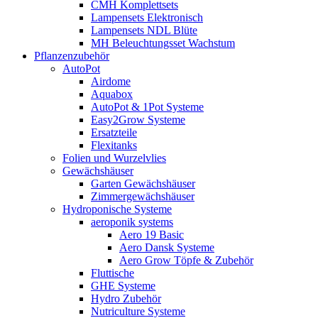
CMH Komplettsets
Lampensets Elektronisch
Lampensets NDL Blüte
MH Beleuchtungsset Wachstum
Pflanzenzubehör
AutoPot
Airdome
Aquabox
AutoPot & 1Pot Systeme
Easy2Grow Systeme
Ersatzteile
Flexitanks
Folien und Wurzelvlies
Gewächshäuser
Garten Gewächshäuser
Zimmergewächshäuser
Hydroponische Systeme
aeroponik systems
Aero 19 Basic
Aero Dansk Systeme
Aero Grow Töpfe & Zubehör
Fluttische
GHE Systeme
Hydro Zubehör
Nutriculture Systeme