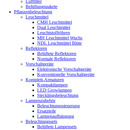
Luftfilter
Belüftungspakete
Pflanzenbeleuchtung
Leuchtmittel
CMH Leuchtmittel
Dual Leuchtmittel
Leuchtstoffröhren
MH Leuchtmittel Wuchs
NDL Leuchtmittel Blüte
Reflektoren
Belüftete Reflektoren
Normale Reflektoren
Vorschaltgeräte
Elektronische Vorschaltgeräte
Konventionelle Vorschaltgeräte
Komplett-Armaturen
Kompaktlampen
LED Growlampen
Stecklingsbeleuchtung
Lampenzubehör
Beleuchtungssteuerung
Ersatzteile
Lampenaufhängung
Beleuchtungssets
Belüftete Lampensets