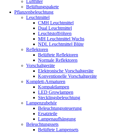
Luftfilter
Belüftungspakete
Pflanzenbeleuchtung
Leuchtmittel
CMH Leuchtmittel
Dual Leuchtmittel
Leuchtstoffröhren
MH Leuchtmittel Wuchs
NDL Leuchtmittel Blüte
Reflektoren
Belüftete Reflektoren
Normale Reflektoren
Vorschaltgeräte
Elektronische Vorschaltgeräte
Konventionelle Vorschaltgeräte
Komplett-Armaturen
Kompaktlampen
LED Growlampen
Stecklingsbeleuchtung
Lampenzubehör
Beleuchtungssteuerung
Ersatzteile
Lampenaufhängung
Beleuchtungssets
Belüftete Lampensets