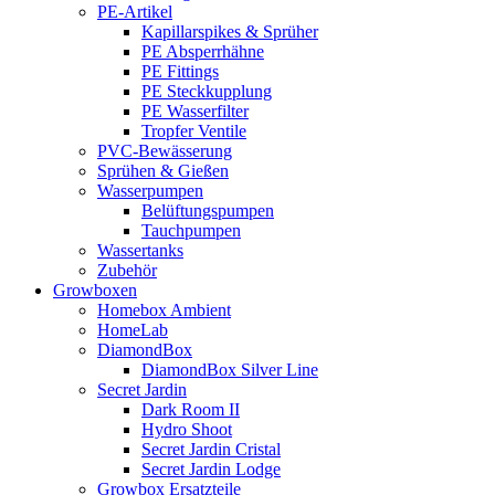
PE-Artikel
Kapillarspikes & Sprüher
PE Absperrhähne
PE Fittings
PE Steckkupplung
PE Wasserfilter
Tropfer Ventile
PVC-Bewässerung
Sprühen & Gießen
Wasserpumpen
Belüftungspumpen
Tauchpumpen
Wassertanks
Zubehör
Growboxen
Homebox Ambient
HomeLab
DiamondBox
DiamondBox Silver Line
Secret Jardin
Dark Room II
Hydro Shoot
Secret Jardin Cristal
Secret Jardin Lodge
Growbox Ersatzteile