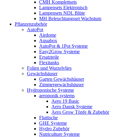
CMH Komplettsets
Lampensets Elektronisch
Lampensets NDL Blüte
MH Beleuchtungsset Wachstum
Pflanzenzubehör
AutoPot
Airdome
Aquabox
AutoPot & 1Pot Systeme
Easy2Grow Systeme
Ersatzteile
Flexitanks
Folien und Wurzelvlies
Gewächshäuser
Garten Gewächshäuser
Zimmergewächshäuser
Hydroponische Systeme
aeroponik systems
Aero 19 Basic
Aero Dansk Systeme
Aero Grow Töpfe & Zubehör
Fluttische
GHE Systeme
Hydro Zubehör
Nutriculture Systeme