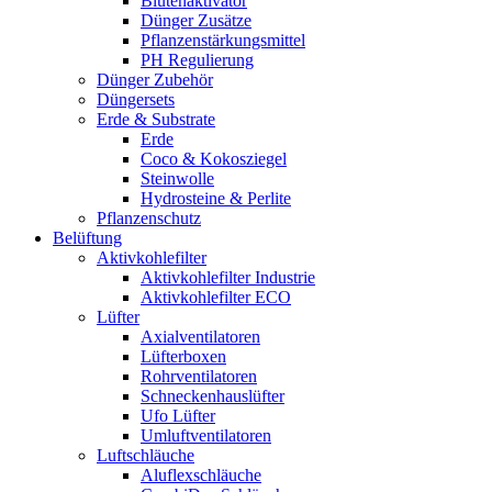
Blütenaktivator
Dünger Zusätze
Pflanzenstärkungsmittel
PH Regulierung
Dünger Zubehör
Düngersets
Erde & Substrate
Erde
Coco & Kokosziegel
Steinwolle
Hydrosteine & Perlite
Pflanzenschutz
Belüftung
Aktivkohlefilter
Aktivkohlefilter Industrie
Aktivkohlefilter ECO
Lüfter
Axialventilatoren
Lüfterboxen
Rohrventilatoren
Schneckenhauslüfter
Ufo Lüfter
Umluftventilatoren
Luftschläuche
Aluflexschläuche