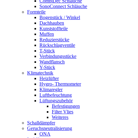
CombiDec Schläuche
SonoConnect Schläuche
Formteile
Bogenstück / Winkel
Dachhauben
Kunststoffteile
Muffen
Reduzierstücke
Rückschlagventile
T-Stück
Verbindungsstücke
Wandflansch
Y-Stück
Klimatechnik
Heizlüfter
Hygro- Thermometer
Klimaregler
Luftbefeuchtung
Lüftungszubehör
Befestigungen
Filter Vlies
Weiteres
Schalldämpfer
Geruchsneutralisierung
ONA