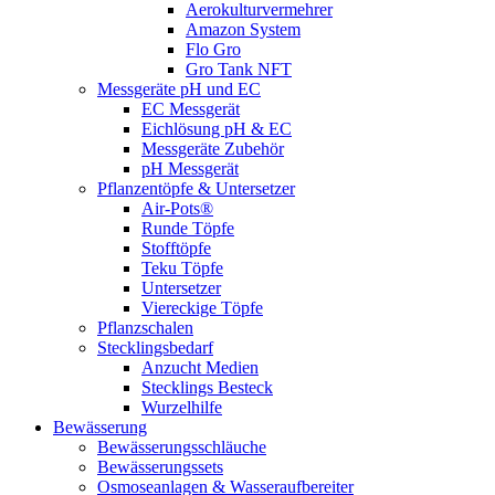
Aerokulturvermehrer
Amazon System
Flo Gro
Gro Tank NFT
Messgeräte pH und EC
EC Messgerät
Eichlösung pH & EC
Messgeräte Zubehör
pH Messgerät
Pflanzentöpfe & Untersetzer
Air-Pots®
Runde Töpfe
Stofftöpfe
Teku Töpfe
Untersetzer
Viereckige Töpfe
Pflanzschalen
Stecklingsbedarf
Anzucht Medien
Stecklings Besteck
Wurzelhilfe
Bewässerung
Bewässerungsschläuche
Bewässerungssets
Osmoseanlagen & Wasseraufbereiter