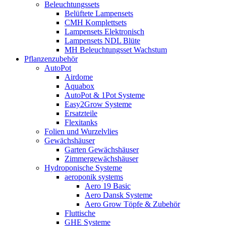
Beleuchtungssets
Belüftete Lampensets
CMH Komplettsets
Lampensets Elektronisch
Lampensets NDL Blüte
MH Beleuchtungsset Wachstum
Pflanzenzubehör
AutoPot
Airdome
Aquabox
AutoPot & 1Pot Systeme
Easy2Grow Systeme
Ersatzteile
Flexitanks
Folien und Wurzelvlies
Gewächshäuser
Garten Gewächshäuser
Zimmergewächshäuser
Hydroponische Systeme
aeroponik systems
Aero 19 Basic
Aero Dansk Systeme
Aero Grow Töpfe & Zubehör
Fluttische
GHE Systeme