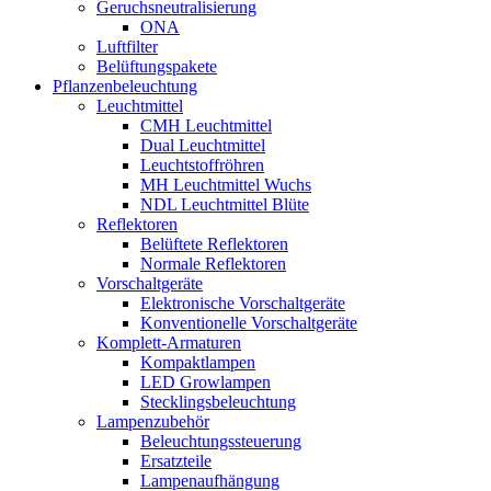
Geruchsneutralisierung
ONA
Luftfilter
Belüftungspakete
Pflanzenbeleuchtung
Leuchtmittel
CMH Leuchtmittel
Dual Leuchtmittel
Leuchtstoffröhren
MH Leuchtmittel Wuchs
NDL Leuchtmittel Blüte
Reflektoren
Belüftete Reflektoren
Normale Reflektoren
Vorschaltgeräte
Elektronische Vorschaltgeräte
Konventionelle Vorschaltgeräte
Komplett-Armaturen
Kompaktlampen
LED Growlampen
Stecklingsbeleuchtung
Lampenzubehör
Beleuchtungssteuerung
Ersatzteile
Lampenaufhängung