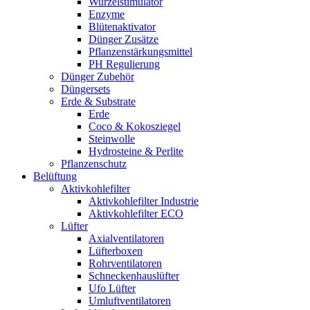
Wurzelstimulator
Enzyme
Blütenaktivator
Dünger Zusätze
Pflanzenstärkungsmittel
PH Regulierung
Dünger Zubehör
Düngersets
Erde & Substrate
Erde
Coco & Kokosziegel
Steinwolle
Hydrosteine & Perlite
Pflanzenschutz
Belüftung
Aktivkohlefilter
Aktivkohlefilter Industrie
Aktivkohlefilter ECO
Lüfter
Axialventilatoren
Lüfterboxen
Rohrventilatoren
Schneckenhauslüfter
Ufo Lüfter
Umluftventilatoren