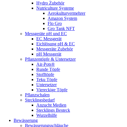
Hydro Zubehör
Nutriculture Systeme
Aerokulturvermehrer
Amazon System
Flo Gro
Gro Tank NFT
Messgeräte pH und EC
EC Messgerät
Eichlösung pH & EC
Messgeräte Zubehör
pH Messgerät
Pflanzentöpfe & Untersetzer
Air-Pots®
Runde Töpfe
Stofftöpfe
Teku Töpfe
Untersetzer
Viereckige Töpfe
Pflanzschalen
Stecklingsbedarf
Anzucht Medien
Stecklings Besteck
Wurzelhilfe
Bewässerung
Bewässerungsschläuche