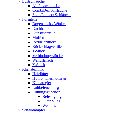
Luftschläuche
Aluflexschläuche
CombiDec Schläuche
SonoConnect Schläuche
Formteile
Bogenstück / Winkel
Dachhauben
Kunststoffteile
Muffen
Reduzierstücke
Rückschlagventile
T-Stück
Verbindungsstücke
Wandflansch
Y-Stück
Klimatechnik
Heizlüfter
Hygro- Thermometer
Klimaregler
Luftbefeuchtung
Lüftungszubehör
Befestigungen
Filter Vlies
Weiteres
Schalldämpfer