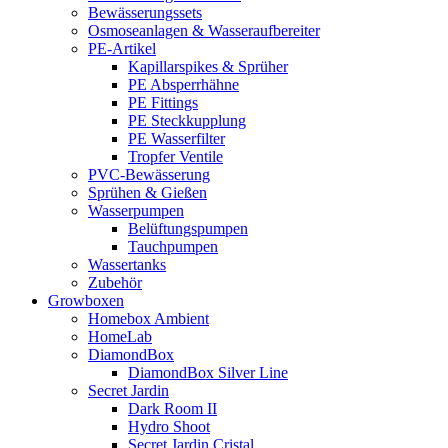
Bewässerungssets
Osmoseanlagen & Wasseraufbereiter
PE-Artikel
Kapillarspikes & Sprüher
PE Absperrhähne
PE Fittings
PE Steckkupplung
PE Wasserfilter
Tropfer Ventile
PVC-Bewässerung
Sprühen & Gießen
Wasserpumpen
Belüftungspumpen
Tauchpumpen
Wassertanks
Zubehör
Growboxen
Homebox Ambient
HomeLab
DiamondBox
DiamondBox Silver Line
Secret Jardin
Dark Room II
Hydro Shoot
Secret Jardin Cristal