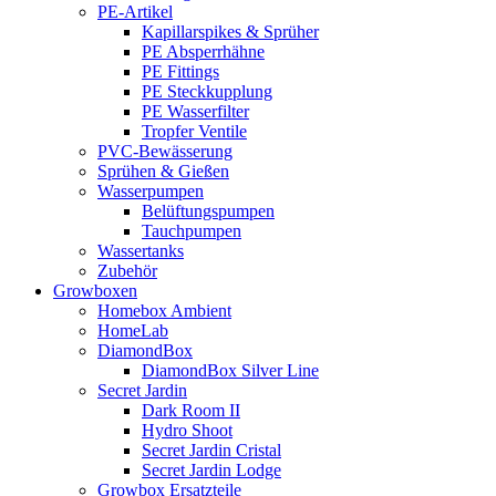
PE-Artikel
Kapillarspikes & Sprüher
PE Absperrhähne
PE Fittings
PE Steckkupplung
PE Wasserfilter
Tropfer Ventile
PVC-Bewässerung
Sprühen & Gießen
Wasserpumpen
Belüftungspumpen
Tauchpumpen
Wassertanks
Zubehör
Growboxen
Homebox Ambient
HomeLab
DiamondBox
DiamondBox Silver Line
Secret Jardin
Dark Room II
Hydro Shoot
Secret Jardin Cristal
Secret Jardin Lodge
Growbox Ersatzteile