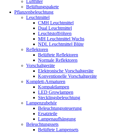
Luftfilter
Belüftungspakete
Pflanzenbeleuchtung
Leuchtmittel
CMH Leuchtmittel
Dual Leuchtmittel
Leuchtstoffröhren
MH Leuchtmittel Wuchs
NDL Leuchtmittel Blüte
Reflektoren
Belüftete Reflektoren
Normale Reflektoren
Vorschaltgeräte
Elektronische Vorschaltgeräte
Konventionelle Vorschaltgeräte
Komplett-Armaturen
Kompaktlampen
LED Growlampen
Stecklingsbeleuchtung
Lampenzubehör
Beleuchtungssteuerung
Ersatzteile
Lampenaufhängung
Beleuchtungssets
Belüftete Lampensets