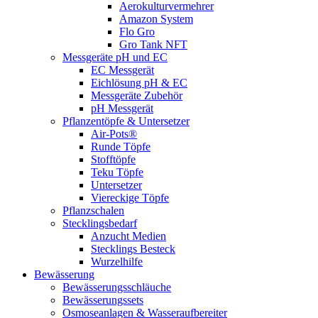
Aerokulturvermehrer
Amazon System
Flo Gro
Gro Tank NFT
Messgeräte pH und EC
EC Messgerät
Eichlösung pH & EC
Messgeräte Zubehör
pH Messgerät
Pflanzentöpfe & Untersetzer
Air-Pots®
Runde Töpfe
Stofftöpfe
Teku Töpfe
Untersetzer
Viereckige Töpfe
Pflanzschalen
Stecklingsbedarf
Anzucht Medien
Stecklings Besteck
Wurzelhilfe
Bewässerung
Bewässerungsschläuche
Bewässerungssets
Osmoseanlagen & Wasseraufbereiter