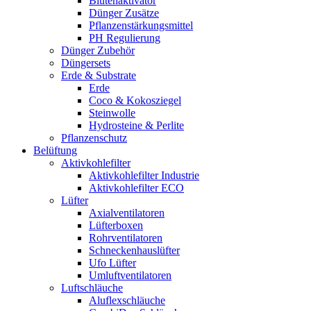
Blütenaktivator
Dünger Zusätze
Pflanzenstärkungsmittel
PH Regulierung
Dünger Zubehör
Düngersets
Erde & Substrate
Erde
Coco & Kokosziegel
Steinwolle
Hydrosteine & Perlite
Pflanzenschutz
Belüftung
Aktivkohlefilter
Aktivkohlefilter Industrie
Aktivkohlefilter ECO
Lüfter
Axialventilatoren
Lüfterboxen
Rohrventilatoren
Schneckenhauslüfter
Ufo Lüfter
Umluftventilatoren
Luftschläuche
Aluflexschläuche