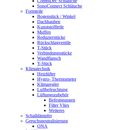
CombiDec Schläuche
SonoConnect Schläuche
Formteile
Bogenstück / Winkel
Dachhauben
Kunststoffteile
Muffen
Reduzierstücke
Rückschlagventile
T-Stück
Verbindungsstücke
Wandflansch
Y-Stück
Klimatechnik
Heizlüfter
Hygro- Thermometer
Klimaregler
Luftbefeuchtung
Lüftungszubehör
Befestigungen
Filter Vlies
Weiteres
Schalldämpfer
Geruchsneutralisierung
ONA