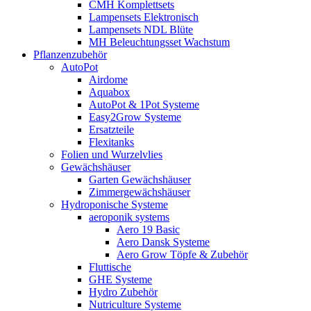
CMH Komplettsets
Lampensets Elektronisch
Lampensets NDL Blüte
MH Beleuchtungsset Wachstum
Pflanzenzubehör
AutoPot
Airdome
Aquabox
AutoPot & 1Pot Systeme
Easy2Grow Systeme
Ersatzteile
Flexitanks
Folien und Wurzelvlies
Gewächshäuser
Garten Gewächshäuser
Zimmergewächshäuser
Hydroponische Systeme
aeroponik systems
Aero 19 Basic
Aero Dansk Systeme
Aero Grow Töpfe & Zubehör
Fluttische
GHE Systeme
Hydro Zubehör
Nutriculture Systeme