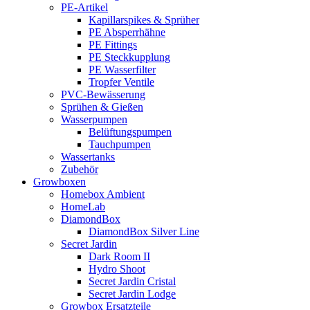
PE-Artikel
Kapillarspikes & Sprüher
PE Absperrhähne
PE Fittings
PE Steckkupplung
PE Wasserfilter
Tropfer Ventile
PVC-Bewässerung
Sprühen & Gießen
Wasserpumpen
Belüftungspumpen
Tauchpumpen
Wassertanks
Zubehör
Growboxen
Homebox Ambient
HomeLab
DiamondBox
DiamondBox Silver Line
Secret Jardin
Dark Room II
Hydro Shoot
Secret Jardin Cristal
Secret Jardin Lodge
Growbox Ersatzteile