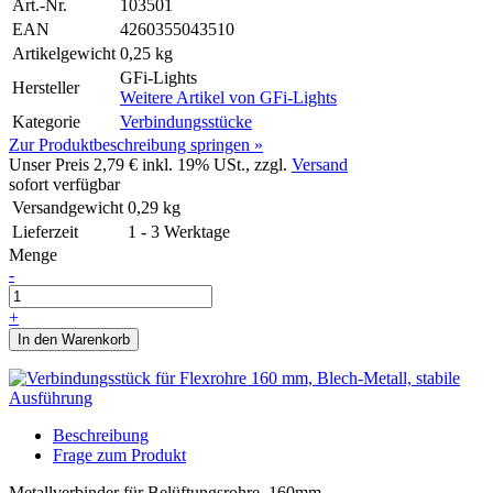
Art.-Nr.
103501
EAN
4260355043510
Artikelgewicht
0,25 kg
GFi-Lights
Hersteller
Weitere Artikel von
GFi-Lights
Kategorie
Verbindungsstücke
Zur Produktbeschreibung springen »
Unser Preis
2,79 €
inkl. 19% USt., zzgl.
Versand
sofort verfügbar
Versandgewicht
0,29
kg
Lieferzeit
1 - 3 Werktage
Menge
-
+
In den Warenkorb
Beschreibung
Frage zum Produkt
Metallverbinder für Belüftungsrohre, 160mm