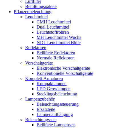
Luftfilter
Belüftungspakete
Pflanzenbeleuchtung
Leuchtmittel
CMH Leuchtmittel
Dual Leuchtmittel
Leuchtstoffröhren
MH Leuchtmittel Wuchs
NDL Leuchtmittel Blüte
Reflektoren
Belüftete Reflektoren
Normale Reflektoren
Vorschaltgeräte
Elektronische Vorschaltgeräte
Konventionelle Vorschaltgeräte
Komplett-Armaturen
Kompaktlampen
LED Growlampen
Stecklingsbeleuchtung
Lampenzubehör
Beleuchtungssteuerung
Ersatzteile
Lampenaufhängung
Beleuchtungssets
Belüftete Lampensets