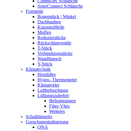
CombiDec Schläuche
SonoConnect Schläuche
Formteile
Bogenstück / Winkel
Dachhauben
Kunststoffteile
Muffen
Reduzierstücke
Rückschlagventile
T-Stück
Verbindungsstücke
Wandflansch
Y-Stück
Klimatechnik
Heizlüfter
Hygro- Thermometer
Klimaregler
Luftbefeuchtung
Lüftungszubehör
Befestigungen
Filter Vlies
Weiteres
Schalldämpfer
Geruchsneutralisierung
ONA