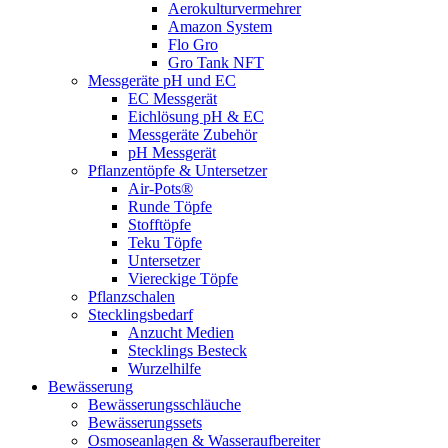
Aerokulturvermehrer
Amazon System
Flo Gro
Gro Tank NFT
Messgeräte pH und EC
EC Messgerät
Eichlösung pH & EC
Messgeräte Zubehör
pH Messgerät
Pflanzentöpfe & Untersetzer
Air-Pots®
Runde Töpfe
Stofftöpfe
Teku Töpfe
Untersetzer
Viereckige Töpfe
Pflanzschalen
Stecklingsbedarf
Anzucht Medien
Stecklings Besteck
Wurzelhilfe
Bewässerung
Bewässerungsschläuche
Bewässerungssets
Osmoseanlagen & Wasseraufbereiter