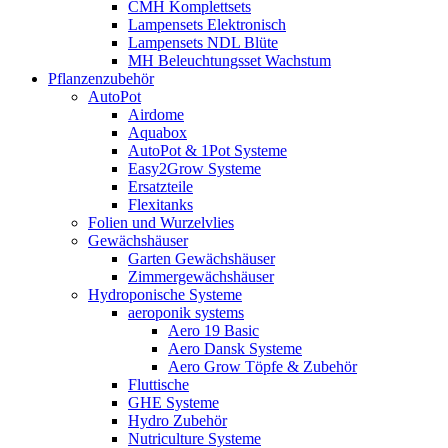
CMH Komplettsets
Lampensets Elektronisch
Lampensets NDL Blüte
MH Beleuchtungsset Wachstum
Pflanzenzubehör
AutoPot
Airdome
Aquabox
AutoPot & 1Pot Systeme
Easy2Grow Systeme
Ersatzteile
Flexitanks
Folien und Wurzelvlies
Gewächshäuser
Garten Gewächshäuser
Zimmergewächshäuser
Hydroponische Systeme
aeroponik systems
Aero 19 Basic
Aero Dansk Systeme
Aero Grow Töpfe & Zubehör
Fluttische
GHE Systeme
Hydro Zubehör
Nutriculture Systeme