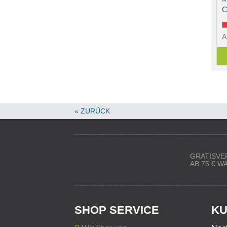
C
A
« ZURÜCK
GRATISVE
AB 75 € 
SHOP SERVICE
KU