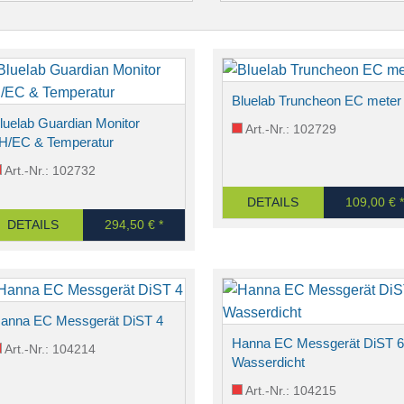
Bluelab Truncheon EC meter
luelab Guardian Monitor
Art.-Nr.: 102729
H/EC & Temperatur
Art.-Nr.: 102732
DETAILS
109,00 € *
DETAILS
294,50 € *
anna EC Messgerät DiST 4
Hanna EC Messgerät DiST 6
Art.-Nr.: 104214
Wasserdicht
Art.-Nr.: 104215