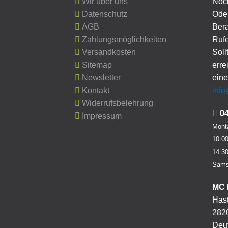
Wir über uns
Noc
Datenschutz
Oder
AGB
Ber
Zahlungsmöglichkeiten
Rufe
Versandkosten
Soll
Sitemap
erre
Newsletter
eine
Kontakt
inf
Widerrufsbelehrung
0
Impressum
Monta
10:00
14:30
Sams
MC 
Hast
282
Deu