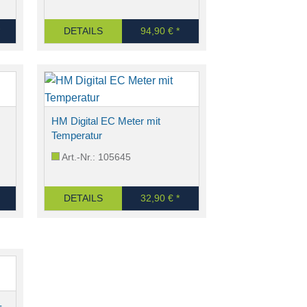
DETAILS
94,90 € *
HM Digital EC Meter mit
Temperatur
Art.-Nr.: 105645
DETAILS
32,90 € *
-