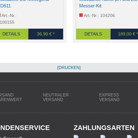
D611
Messer-Kit
Art.-Nr.:
Art.-Nr.: 104206
100155
DETAILS
36,90 € *
DETAILS
189,00 € *
[DRUCKEN]
RSAND
NEUTRALER
EXPRESS
WARENWERT
VERSAND
VERSAND
NDENSERVICE
ZAHLUNGSARTEN