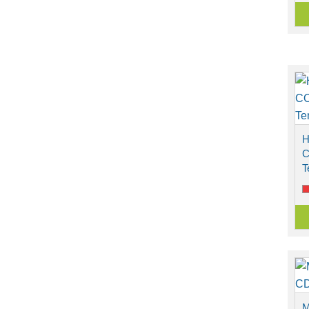
H
C
T
M