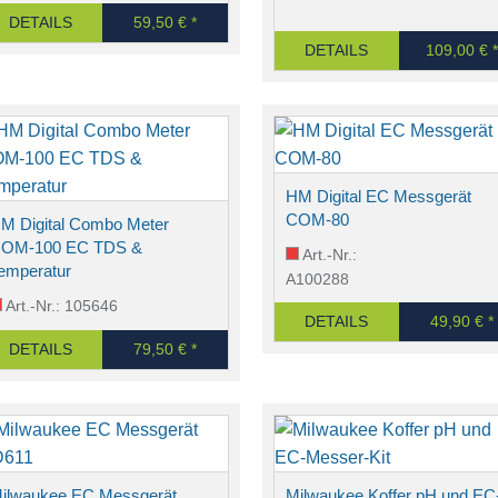
DETAILS
59,50 € *
DETAILS
109,00 € *
HM Digital EC Messgerät
COM-80
M Digital Combo Meter
OM-100 EC TDS &
Art.-Nr.:
emperatur
A100288
Art.-Nr.: 105646
DETAILS
49,90 € *
DETAILS
79,50 € *
ilwaukee EC Messgerät
Milwaukee Koffer pH und EC