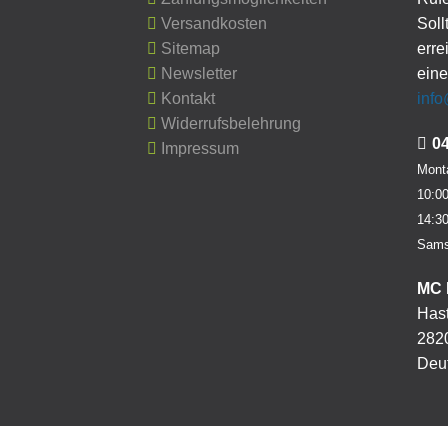
Versandkosten
Soll
Sitemap
erre
Newsletter
eine
Kontakt
inf
Widerrufsbelehrung
0
Impressum
Monta
10:00
14:30
Sams
MC 
Hast
282
Deu