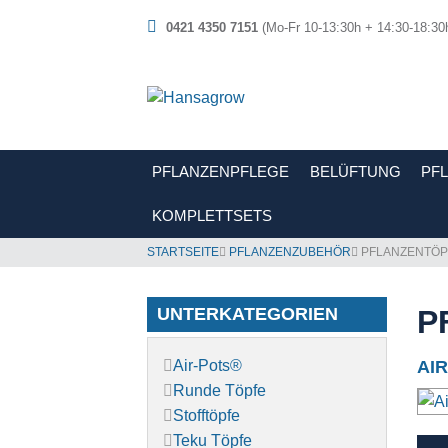
0421 4350 7151
(Mo-Fr 10-13:30h + 14:30-18:30
PFLANZENPFLEGE
BELÜFTUNG
PF
KOMPLETTSETS
STARTSEITE
PFLANZENZUBEHÖR
PFLANZENTÖP
UNTERKATEGORIEN
P
Air-Pots®
AI
Runde Töpfe
Stofftöpfe
Teku Töpfe