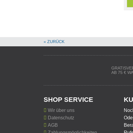
« ZURÜCK
GRATISVE
AB 75 € 
SHOP SERVICE
KU
Wir über uns
Noc
Datenschutz
Oder
AGB
Ber
Zahlungsmöglichkeiten
Rufe