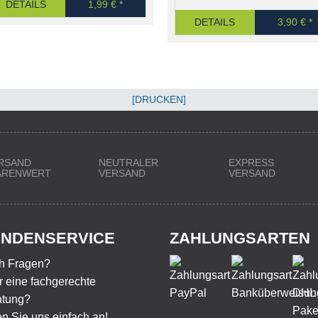
DETAILS
1,99 € *
DETAILS
3,90 € *
[DRUCKEN]
RSAND
NEUTRALER
EXPRESS
WARENWERT
VERSAND
VERSAND
NDENSERVICE
ZAHLUNGSARTEN
h Fragen?
 eine fachgerechte
atung?
n Sie uns einfach an!