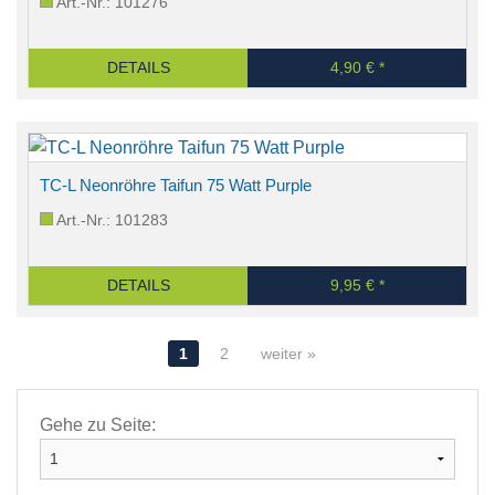
Art.-Nr.: 101276
DETAILS
4,90 € *
TC-L Neonröhre Taifun 75 Watt Purple
Art.-Nr.: 101283
DETAILS
9,95 € *
1
2
weiter »
Gehe zu Seite: