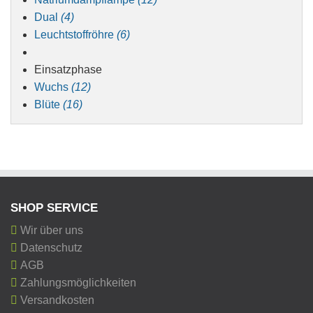
Dual
(4)
Leuchtstoffröhre
(6)
Einsatzphase
Wuchs
(12)
Blüte
(16)
SHOP SERVICE
Wir über uns
Datenschutz
AGB
Zahlungsmöglichkeiten
Versandkosten