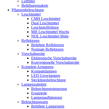
Luftfilter
Belüftungspakete
Pflanzenbeleuchtung
Leuchtmittel
CMH Leuchtmittel
Dual Leuchtmittel
Leuchtstoffröhren
MH Leuchtmittel Wuchs
NDL Leuchtmittel Blüte
Reflektoren
Belüftete Reflektoren
Normale Reflektoren
Vorschaltgeräte
Elektronische Vorschaltgeräte
Konventionelle Vorschaltgeräte
Komplett-Armaturen
Kompaktlampen
LED Growlampen
Stecklingsbeleuchtung
Lampenzubehör
Beleuchtungssteuerung
Ersatzteile
Lampenaufhängung
Beleuchtungssets
Belüftete Lampensets