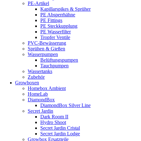
PE-Artikel
Kapillarspikes & Sprüher
PE Absperrhähne
PE Fittings
PE Steckkupplung
PE Wasserfilter
Tropfer Ventile
PVC-Bewässerung
Sprühen & Gießen
Wasserpumpen
Belüftungspumpen
Tauchpumpen
Wassertanks
Zubehör
Growboxen
Homebox Ambient
HomeLab
DiamondBox
DiamondBox Silver Line
Secret Jardin
Dark Room II
Hydro Shoot
Secret Jardin Cristal
Secret Jardin Lodge
Growbox Ersatzteile