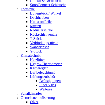
CombiDec Schläuche
SonoConnect Schläuche
Formteile
Bogenstück / Winkel
Dachhauben
Kunststoffteile
Muffen
Reduzierstücke
Rückschlagventile
T-Stück
Verbindungsstücke
Wandflansch
Y-Stück
Klimatechnik
Heizlüfter
Hygro- Thermometer
Klimaregler
Luftbefeuchtung
Lüftungszubehör
Befestigungen
Filter Vlies
Weiteres
Schalldämpfer
Geruchsneutralisierung
ONA