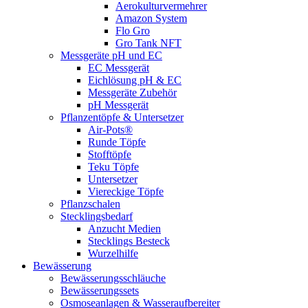
Aerokulturvermehrer
Amazon System
Flo Gro
Gro Tank NFT
Messgeräte pH und EC
EC Messgerät
Eichlösung pH & EC
Messgeräte Zubehör
pH Messgerät
Pflanzentöpfe & Untersetzer
Air-Pots®
Runde Töpfe
Stofftöpfe
Teku Töpfe
Untersetzer
Viereckige Töpfe
Pflanzschalen
Stecklingsbedarf
Anzucht Medien
Stecklings Besteck
Wurzelhilfe
Bewässerung
Bewässerungsschläuche
Bewässerungssets
Osmoseanlagen & Wasseraufbereiter