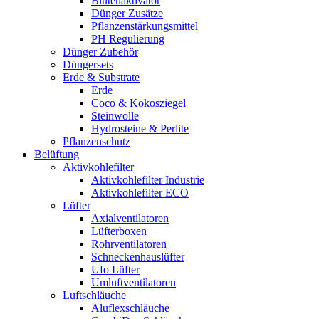
Blütenaktivator
Dünger Zusätze
Pflanzenstärkungsmittel
PH Regulierung
Dünger Zubehör
Düngersets
Erde & Substrate
Erde
Coco & Kokosziegel
Steinwolle
Hydrosteine & Perlite
Pflanzenschutz
Belüftung
Aktivkohlefilter
Aktivkohlefilter Industrie
Aktivkohlefilter ECO
Lüfter
Axialventilatoren
Lüfterboxen
Rohrventilatoren
Schneckenhauslüfter
Ufo Lüfter
Umluftventilatoren
Luftschläuche
Aluflexschläuche