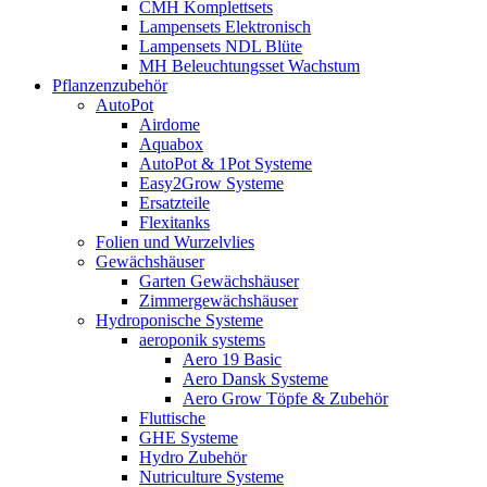
CMH Komplettsets
Lampensets Elektronisch
Lampensets NDL Blüte
MH Beleuchtungsset Wachstum
Pflanzenzubehör
AutoPot
Airdome
Aquabox
AutoPot & 1Pot Systeme
Easy2Grow Systeme
Ersatzteile
Flexitanks
Folien und Wurzelvlies
Gewächshäuser
Garten Gewächshäuser
Zimmergewächshäuser
Hydroponische Systeme
aeroponik systems
Aero 19 Basic
Aero Dansk Systeme
Aero Grow Töpfe & Zubehör
Fluttische
GHE Systeme
Hydro Zubehör
Nutriculture Systeme