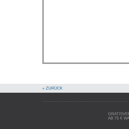
« ZURÜCK
GRATISVE
AB 75 € 