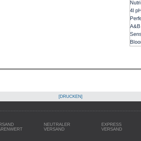
[DRUCKEN]
RSAND
NEUTRALER
EXPRESS
WARENWERT
VERSAND
VERSAND