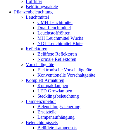
Luftfilter
Belüftungspakete
Pflanzenbeleuchtung
Leuchtmittel
CMH Leuchtmittel
Dual Leuchtmittel
Leuchtstoffröhren
MH Leuchtmittel Wuchs
NDL Leuchtmittel Blüte
Reflektoren
Belüftete Reflektoren
Normale Reflektoren
Vorschaltgeräte
Elektronische Vorschaltgeräte
Konventionelle Vorschaltgeräte
Komplett-Armaturen
Kompaktlampen
LED Growlampen
Stecklingsbeleuchtung
Lampenzubehör
Beleuchtungssteuerung
Ersatzteile
Lampenaufhängung
Beleuchtungssets
Belüftete Lampensets