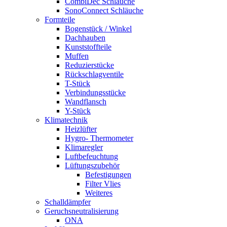
CombiDec Schläuche
SonoConnect Schläuche
Formteile
Bogenstück / Winkel
Dachhauben
Kunststoffteile
Muffen
Reduzierstücke
Rückschlagventile
T-Stück
Verbindungsstücke
Wandflansch
Y-Stück
Klimatechnik
Heizlüfter
Hygro- Thermometer
Klimaregler
Luftbefeuchtung
Lüftungszubehör
Befestigungen
Filter Vlies
Weiteres
Schalldämpfer
Geruchsneutralisierung
ONA