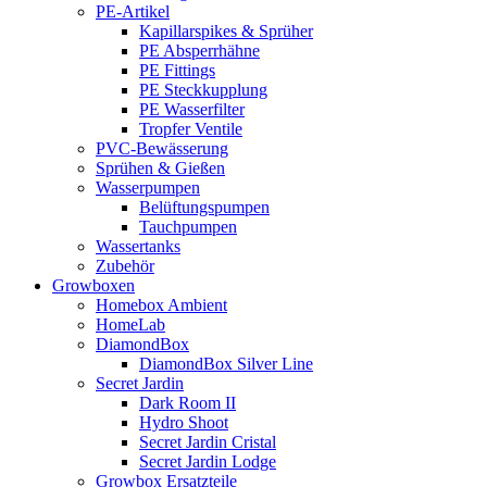
PE-Artikel
Kapillarspikes & Sprüher
PE Absperrhähne
PE Fittings
PE Steckkupplung
PE Wasserfilter
Tropfer Ventile
PVC-Bewässerung
Sprühen & Gießen
Wasserpumpen
Belüftungspumpen
Tauchpumpen
Wassertanks
Zubehör
Growboxen
Homebox Ambient
HomeLab
DiamondBox
DiamondBox Silver Line
Secret Jardin
Dark Room II
Hydro Shoot
Secret Jardin Cristal
Secret Jardin Lodge
Growbox Ersatzteile