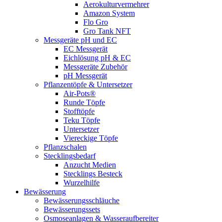
Aerokulturvermehrer
Amazon System
Flo Gro
Gro Tank NFT
Messgeräte pH und EC
EC Messgerät
Eichlösung pH & EC
Messgeräte Zubehör
pH Messgerät
Pflanzentöpfe & Untersetzer
Air-Pots®
Runde Töpfe
Stofftöpfe
Teku Töpfe
Untersetzer
Viereckige Töpfe
Pflanzschalen
Stecklingsbedarf
Anzucht Medien
Stecklings Besteck
Wurzelhilfe
Bewässerung
Bewässerungsschläuche
Bewässerungssets
Osmoseanlagen & Wasseraufbereiter