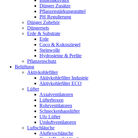
Blütenaktivator
Dünger Zusätze
Pflanzenstärkungsmittel
PH Regulierung
Dünger Zubehör
Düngersets
Erde & Substrate
Erde
Coco & Kokosziegel
Steinwolle
Hydrosteine & Perlite
Pflanzenschutz
Belüftung
Aktivkohlefilter
Aktivkohlefilter Industrie
Aktivkohlefilter ECO
Lüfter
Axialventilatoren
Lüfterboxen
Rohrventilatoren
Schneckenhauslüfter
Ufo Lüfter
Umluftventilatoren
Luftschläuche
Aluflexschläuche