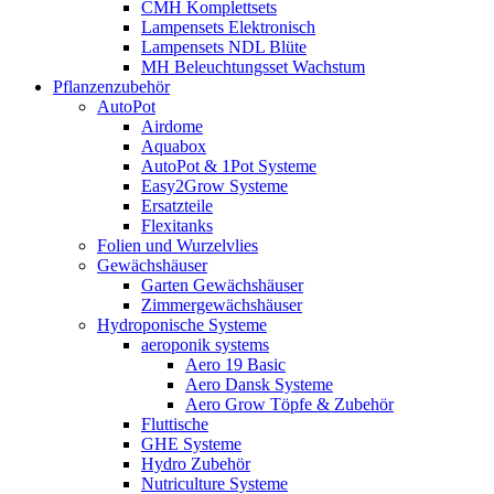
CMH Komplettsets
Lampensets Elektronisch
Lampensets NDL Blüte
MH Beleuchtungsset Wachstum
Pflanzenzubehör
AutoPot
Airdome
Aquabox
AutoPot & 1Pot Systeme
Easy2Grow Systeme
Ersatzteile
Flexitanks
Folien und Wurzelvlies
Gewächshäuser
Garten Gewächshäuser
Zimmergewächshäuser
Hydroponische Systeme
aeroponik systems
Aero 19 Basic
Aero Dansk Systeme
Aero Grow Töpfe & Zubehör
Fluttische
GHE Systeme
Hydro Zubehör
Nutriculture Systeme