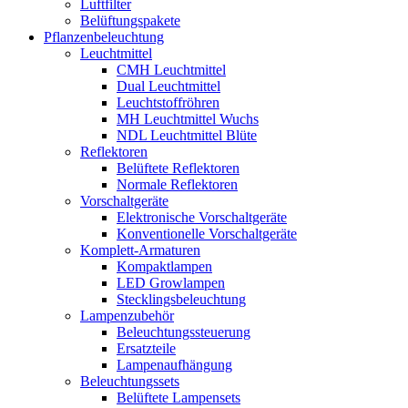
Luftfilter
Belüftungspakete
Pflanzenbeleuchtung
Leuchtmittel
CMH Leuchtmittel
Dual Leuchtmittel
Leuchtstoffröhren
MH Leuchtmittel Wuchs
NDL Leuchtmittel Blüte
Reflektoren
Belüftete Reflektoren
Normale Reflektoren
Vorschaltgeräte
Elektronische Vorschaltgeräte
Konventionelle Vorschaltgeräte
Komplett-Armaturen
Kompaktlampen
LED Growlampen
Stecklingsbeleuchtung
Lampenzubehör
Beleuchtungssteuerung
Ersatzteile
Lampenaufhängung
Beleuchtungssets
Belüftete Lampensets