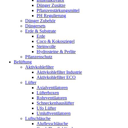
Blütenaktivator
Dünger Zusätze
Pflanzenstärkungsmittel
PH Regulierung
Dünger Zubehör
Düngersets
Erde & Substrate
Erde
Coco & Kokosziegel
Steinwolle
Hydrosteine & Perlite
Pflanzenschutz
Belüftung
Aktivkohlefilter
Aktivkohlefilter Industrie
Aktivkohlefilter ECO
Lüfter
Axialventilatoren
Lüfterboxen
Rohrventilatoren
Schneckenhauslüfter
Ufo Lüfter
Umluftventilatoren
Luftschläuche
Aluflexschläuche