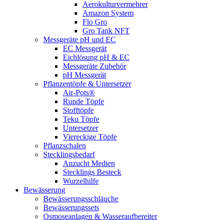
Aerokulturvermehrer
Amazon System
Flo Gro
Gro Tank NFT
Messgeräte pH und EC
EC Messgerät
Eichlösung pH & EC
Messgeräte Zubehör
pH Messgerät
Pflanzentöpfe & Untersetzer
Air-Pots®
Runde Töpfe
Stofftöpfe
Teku Töpfe
Untersetzer
Viereckige Töpfe
Pflanzschalen
Stecklingsbedarf
Anzucht Medien
Stecklings Besteck
Wurzelhilfe
Bewässerung
Bewässerungsschläuche
Bewässerungssets
Osmoseanlagen & Wasseraufbereiter