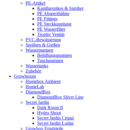
PE-Artikel
Kapillarspikes & Sprüher
PE Absperrhähne
PE Fittings
PE Steckkupplung
PE Wasserfilter
Tropfer Ventile
PVC-Bewässerung
Sprühen & Gießen
Wasserpumpen
Belüftungspumpen
Tauchpumpen
Wassertanks
Zubehör
Growboxen
Homebox Ambient
HomeLab
DiamondBox
DiamondBox Silver Line
Secret Jardin
Dark Room II
Hydro Shoot
Secret Jardin Cristal
Secret Jardin Lodge
Growbox Ersatzteile