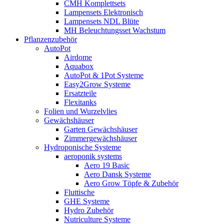
CMH Komplettsets
Lampensets Elektronisch
Lampensets NDL Blüte
MH Beleuchtungsset Wachstum
Pflanzenzubehör
AutoPot
Airdome
Aquabox
AutoPot & 1Pot Systeme
Easy2Grow Systeme
Ersatzteile
Flexitanks
Folien und Wurzelvlies
Gewächshäuser
Garten Gewächshäuser
Zimmergewächshäuser
Hydroponische Systeme
aeroponik systems
Aero 19 Basic
Aero Dansk Systeme
Aero Grow Töpfe & Zubehör
Fluttische
GHE Systeme
Hydro Zubehör
Nutriculture Systeme