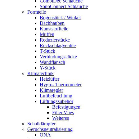
CombiDec Schläuche
SonoConnect Schläuche
Formteile
Bogenstück / Winkel
Dachhauben
Kunststoffteile
Muffen
Reduzierstücke
Rückschlagventile
T-Stück
Verbindungsstücke
Wandflansch
Y-Stück
Klimatechnik
Heizlüfter
Hygro- Thermometer
Klimaregler
Luftbefeuchtung
Lüftungszubehör
Befestigungen
Filter Vlies
Weiteres
Schalldämpfer
Geruchsneutralisierung
ONA