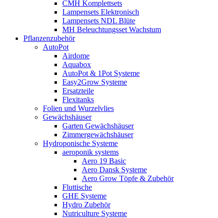
CMH Komplettsets
Lampensets Elektronisch
Lampensets NDL Blüte
MH Beleuchtungsset Wachstum
Pflanzenzubehör
AutoPot
Airdome
Aquabox
AutoPot & 1Pot Systeme
Easy2Grow Systeme
Ersatzteile
Flexitanks
Folien und Wurzelvlies
Gewächshäuser
Garten Gewächshäuser
Zimmergewächshäuser
Hydroponische Systeme
aeroponik systems
Aero 19 Basic
Aero Dansk Systeme
Aero Grow Töpfe & Zubehör
Fluttische
GHE Systeme
Hydro Zubehör
Nutriculture Systeme