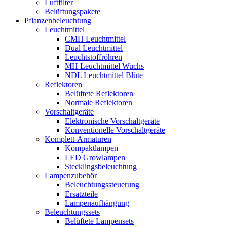
Luftfilter
Belüftungspakete
Pflanzenbeleuchtung
Leuchtmittel
CMH Leuchtmittel
Dual Leuchtmittel
Leuchtstoffröhren
MH Leuchtmittel Wuchs
NDL Leuchtmittel Blüte
Reflektoren
Belüftete Reflektoren
Normale Reflektoren
Vorschaltgeräte
Elektronische Vorschaltgeräte
Konventionelle Vorschaltgeräte
Komplett-Armaturen
Kompaktlampen
LED Growlampen
Stecklingsbeleuchtung
Lampenzubehör
Beleuchtungssteuerung
Ersatzteile
Lampenaufhängung
Beleuchtungssets
Belüftete Lampensets