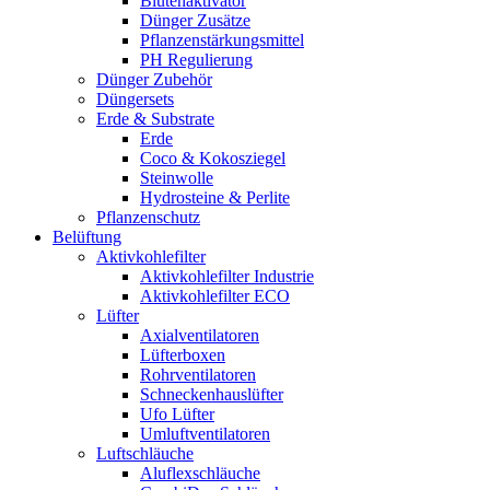
Blütenaktivator
Dünger Zusätze
Pflanzenstärkungsmittel
PH Regulierung
Dünger Zubehör
Düngersets
Erde & Substrate
Erde
Coco & Kokosziegel
Steinwolle
Hydrosteine & Perlite
Pflanzenschutz
Belüftung
Aktivkohlefilter
Aktivkohlefilter Industrie
Aktivkohlefilter ECO
Lüfter
Axialventilatoren
Lüfterboxen
Rohrventilatoren
Schneckenhauslüfter
Ufo Lüfter
Umluftventilatoren
Luftschläuche
Aluflexschläuche