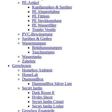
PE-Artikel
Kapillarspikes & Sprüher
PE Absperrhähne
PE Fittings
PE Steckkupplung
PE Wasserfilter
Tropfer Ventile
PVC-Bewässerung
Sprühen & Gießen
Wasserpumpen
Belüftungspumpen
Tauchpumpen
Wassertanks
Zubehör
Growboxen
Homebox Ambient
HomeLab
DiamondBox
DiamondBox Silver Line
Secret Jardin
Dark Room II
Hydro Shoot
Secret Jardin Cristal
Secret Jardin Lodge
Growbox Ersatzteile