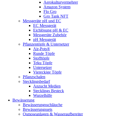
Aerokulturvermehrer
Amazon System
Flo Gro
Gro Tank NFT
Messgeräte pH und EC
EC Messgerät
Eichlösung pH & EC
Messgeräte Zubehör
pH Messgerät
Pflanzentöpfe & Untersetzer
Air-Pots®
Runde Töpfe
Stofftöpfe
Teku Töpfe
Untersetzer
Viereckige Töpfe
Pflanzschalen
Stecklingsbedarf
Anzucht Medien
Stecklings Besteck
Wurzelhilfe
Bewässerung
Bewässerungsschläuche
Bewässerungssets
Osmoseanlagen & Wasseraufbereiter