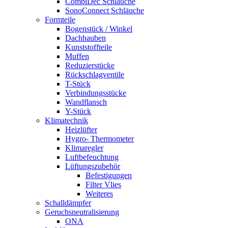
CombiDec Schläuche
SonoConnect Schläuche
Formteile
Bogenstück / Winkel
Dachhauben
Kunststoffteile
Muffen
Reduzierstücke
Rückschlagventile
T-Stück
Verbindungsstücke
Wandflansch
Y-Stück
Klimatechnik
Heizlüfter
Hygro- Thermometer
Klimaregler
Luftbefeuchtung
Lüftungszubehör
Befestigungen
Filter Vlies
Weiteres
Schalldämpfer
Geruchsneutralisierung
ONA