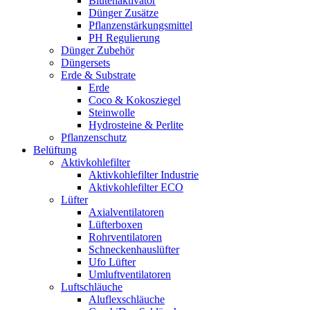
Blütenaktivator
Dünger Zusätze
Pflanzenstärkungsmittel
PH Regulierung
Dünger Zubehör
Düngersets
Erde & Substrate
Erde
Coco & Kokosziegel
Steinwolle
Hydrosteine & Perlite
Pflanzenschutz
Belüftung
Aktivkohlefilter
Aktivkohlefilter Industrie
Aktivkohlefilter ECO
Lüfter
Axialventilatoren
Lüfterboxen
Rohrventilatoren
Schneckenhauslüfter
Ufo Lüfter
Umluftventilatoren
Luftschläuche
Aluflexschläuche