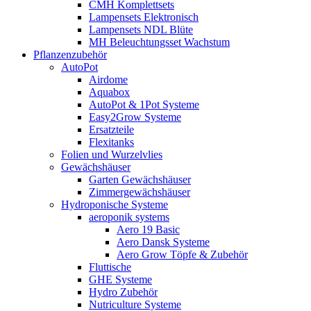
CMH Komplettsets
Lampensets Elektronisch
Lampensets NDL Blüte
MH Beleuchtungsset Wachstum
Pflanzenzubehör
AutoPot
Airdome
Aquabox
AutoPot & 1Pot Systeme
Easy2Grow Systeme
Ersatzteile
Flexitanks
Folien und Wurzelvlies
Gewächshäuser
Garten Gewächshäuser
Zimmergewächshäuser
Hydroponische Systeme
aeroponik systems
Aero 19 Basic
Aero Dansk Systeme
Aero Grow Töpfe & Zubehör
Fluttische
GHE Systeme
Hydro Zubehör
Nutriculture Systeme