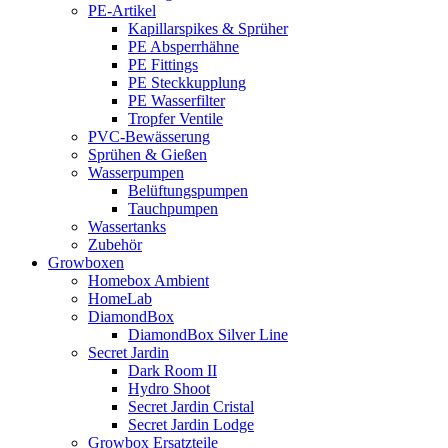
PE-Artikel
Kapillarspikes & Sprüher
PE Absperrhähne
PE Fittings
PE Steckkupplung
PE Wasserfilter
Tropfer Ventile
PVC-Bewässerung
Sprühen & Gießen
Wasserpumpen
Belüftungspumpen
Tauchpumpen
Wassertanks
Zubehör
Growboxen
Homebox Ambient
HomeLab
DiamondBox
DiamondBox Silver Line
Secret Jardin
Dark Room II
Hydro Shoot
Secret Jardin Cristal
Secret Jardin Lodge
Growbox Ersatzteile