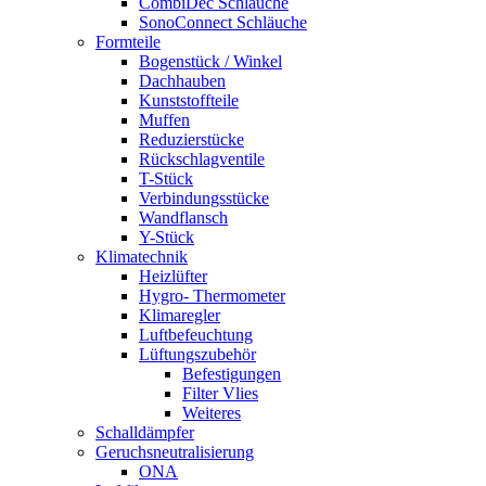
CombiDec Schläuche
SonoConnect Schläuche
Formteile
Bogenstück / Winkel
Dachhauben
Kunststoffteile
Muffen
Reduzierstücke
Rückschlagventile
T-Stück
Verbindungsstücke
Wandflansch
Y-Stück
Klimatechnik
Heizlüfter
Hygro- Thermometer
Klimaregler
Luftbefeuchtung
Lüftungszubehör
Befestigungen
Filter Vlies
Weiteres
Schalldämpfer
Geruchsneutralisierung
ONA