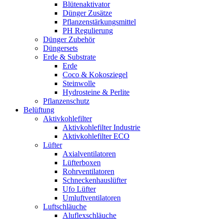
Blütenaktivator
Dünger Zusätze
Pflanzenstärkungsmittel
PH Regulierung
Dünger Zubehör
Düngersets
Erde & Substrate
Erde
Coco & Kokosziegel
Steinwolle
Hydrosteine & Perlite
Pflanzenschutz
Belüftung
Aktivkohlefilter
Aktivkohlefilter Industrie
Aktivkohlefilter ECO
Lüfter
Axialventilatoren
Lüfterboxen
Rohrventilatoren
Schneckenhauslüfter
Ufo Lüfter
Umluftventilatoren
Luftschläuche
Aluflexschläuche