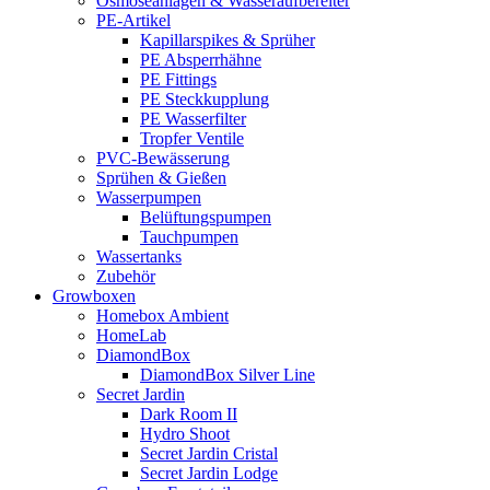
Osmoseanlagen & Wasseraufbereiter
PE-Artikel
Kapillarspikes & Sprüher
PE Absperrhähne
PE Fittings
PE Steckkupplung
PE Wasserfilter
Tropfer Ventile
PVC-Bewässerung
Sprühen & Gießen
Wasserpumpen
Belüftungspumpen
Tauchpumpen
Wassertanks
Zubehör
Growboxen
Homebox Ambient
HomeLab
DiamondBox
DiamondBox Silver Line
Secret Jardin
Dark Room II
Hydro Shoot
Secret Jardin Cristal
Secret Jardin Lodge