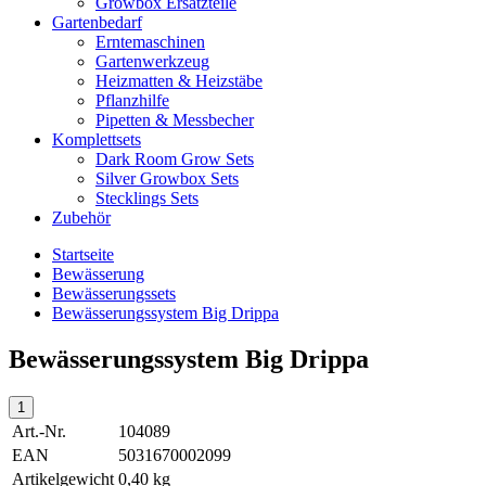
Growbox Ersatzteile
Gartenbedarf
Erntemaschinen
Gartenwerkzeug
Heizmatten & Heizstäbe
Pflanzhilfe
Pipetten & Messbecher
Komplettsets
Dark Room Grow Sets
Silver Growbox Sets
Stecklings Sets
Zubehör
Startseite
Bewässerung
Bewässerungssets
Bewässerungssystem Big Drippa
Bewässerungssystem Big Drippa
Art.-Nr.
104089
EAN
5031670002099
Artikelgewicht
0,40 kg