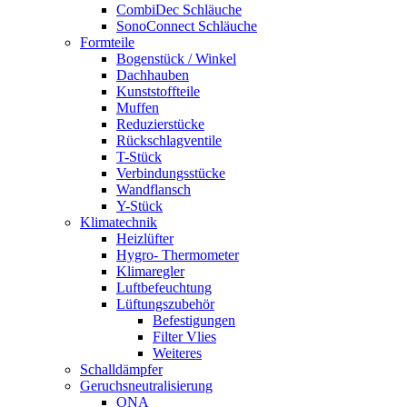
CombiDec Schläuche
SonoConnect Schläuche
Formteile
Bogenstück / Winkel
Dachhauben
Kunststoffteile
Muffen
Reduzierstücke
Rückschlagventile
T-Stück
Verbindungsstücke
Wandflansch
Y-Stück
Klimatechnik
Heizlüfter
Hygro- Thermometer
Klimaregler
Luftbefeuchtung
Lüftungszubehör
Befestigungen
Filter Vlies
Weiteres
Schalldämpfer
Geruchsneutralisierung
ONA