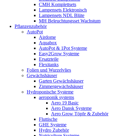
CMH Komplettsets
Lampensets Elektronisch
Lampensets NDL Blüte
MH Beleuchtungsset Wachstum
Pflanzenzubehör
AutoPot
Airdome
Aquabox
AutoPot & 1Pot Systeme
Easy2Grow Systeme
Ersatzteile
Flexitanks
Folien und Wurzelvlies
Gewächshäuser
Garten Gewächshäuser
Zimmergewächshäuser
Hydroponische Systeme
aeroponik systems
Aero 19 Basic
Aero Dansk Systeme
Aero Grow Töpfe & Zubehör
Fluttische
GHE Systeme
Hydro Zubehör
Nutriculture Systeme