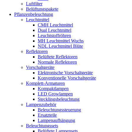
Luftfilter
Belüftungspakete
Pflanzenbeleuchtung
Leuchtmittel
CMH Leuchtmittel
Dual Leuchtmittel
Leuchtstoffröhren
MH Leuchtmittel Wuchs
NDL Leuchtmittel Blüte
Reflektoren
Belüftete Reflektoren
Normale Reflektoren
Vorschaltgeräte
Elektronische Vorschaltgeräte
Konventionelle Vorschaltgeräte
Komplett-Armaturen
Kompaktlampen
LED Growlampen
Stecklingsbeleuchtung
Lampenzubehör
Beleuchtungssteuerung
Ersatzteile
Lampenaufhängung
Beleuchtungssets
Belüftete Lampensets