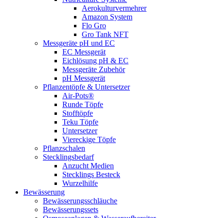
Aerokulturvermehrer
Amazon System
Flo Gro
Gro Tank NFT
Messgeräte pH und EC
EC Messgerät
Eichlösung pH & EC
Messgeräte Zubehör
pH Messgerät
Pflanzentöpfe & Untersetzer
Air-Pots®
Runde Töpfe
Stofftöpfe
Teku Töpfe
Untersetzer
Viereckige Töpfe
Pflanzschalen
Stecklingsbedarf
Anzucht Medien
Stecklings Besteck
Wurzelhilfe
Bewässerung
Bewässerungsschläuche
Bewässerungssets