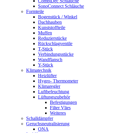
CombiDec Schläuche
SonoConnect Schläuche
Formteile
Bogenstück / Winkel
Dachhauben
Kunststoffteile
Muffen
Reduzierstücke
Rückschlagventile
T-Stück
Verbindungsstücke
Wandflansch
Y-Stück
Klimatechnik
Heizlüfter
Hygro- Thermometer
Klimaregler
Luftbefeuchtung
Lüftungszubehör
Befestigungen
Filter Vlies
Weiteres
Schalldämpfer
Geruchsneutralisierung
ONA