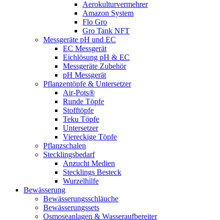
Aerokulturvermehrer
Amazon System
Flo Gro
Gro Tank NFT
Messgeräte pH und EC
EC Messgerät
Eichlösung pH & EC
Messgeräte Zubehör
pH Messgerät
Pflanzentöpfe & Untersetzer
Air-Pots®
Runde Töpfe
Stofftöpfe
Teku Töpfe
Untersetzer
Viereckige Töpfe
Pflanzschalen
Stecklingsbedarf
Anzucht Medien
Stecklings Besteck
Wurzelhilfe
Bewässerung
Bewässerungsschläuche
Bewässerungssets
Osmoseanlagen & Wasseraufbereiter