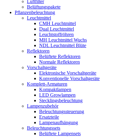
Luftfilter
Belüftungspakete
Pflanzenbeleuchtung
Leuchtmittel
CMH Leuchtmittel
Dual Leuchtmittel
Leuchtstoffröhren
MH Leuchtmittel Wuchs
NDL Leuchtmittel Blüte
Reflektoren
Belüftete Reflektoren
Normale Reflektoren
Vorschaltgeräte
Elektronische Vorschaltgeräte
Konventionelle Vorschaltgeräte
Komplett-Armaturen
Kompaktlampen
LED Growlampen
Stecklingsbeleuchtung
Lampenzubehör
Beleuchtungssteuerung
Ersatzteile
Lampenaufhängung
Beleuchtungssets
Belüftete Lampensets