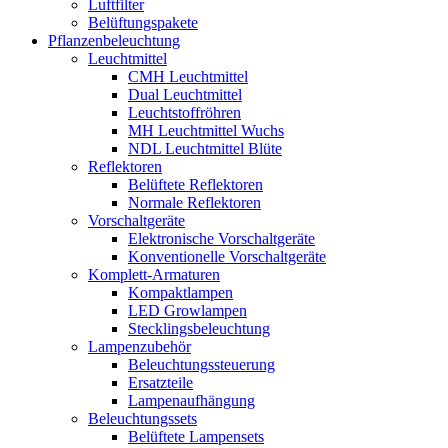
Luftfilter
Belüftungspakete
Pflanzenbeleuchtung
Leuchtmittel
CMH Leuchtmittel
Dual Leuchtmittel
Leuchtstoffröhren
MH Leuchtmittel Wuchs
NDL Leuchtmittel Blüte
Reflektoren
Belüftete Reflektoren
Normale Reflektoren
Vorschaltgeräte
Elektronische Vorschaltgeräte
Konventionelle Vorschaltgeräte
Komplett-Armaturen
Kompaktlampen
LED Growlampen
Stecklingsbeleuchtung
Lampenzubehör
Beleuchtungssteuerung
Ersatzteile
Lampenaufhängung
Beleuchtungssets
Belüftete Lampensets