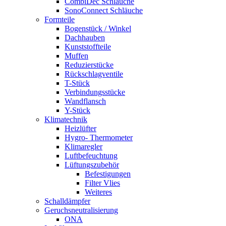
CombiDec Schläuche
SonoConnect Schläuche
Formteile
Bogenstück / Winkel
Dachhauben
Kunststoffteile
Muffen
Reduzierstücke
Rückschlagventile
T-Stück
Verbindungsstücke
Wandflansch
Y-Stück
Klimatechnik
Heizlüfter
Hygro- Thermometer
Klimaregler
Luftbefeuchtung
Lüftungszubehör
Befestigungen
Filter Vlies
Weiteres
Schalldämpfer
Geruchsneutralisierung
ONA