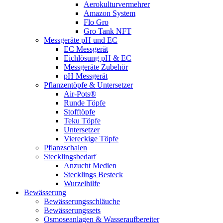
Aerokulturvermehrer
Amazon System
Flo Gro
Gro Tank NFT
Messgeräte pH und EC
EC Messgerät
Eichlösung pH & EC
Messgeräte Zubehör
pH Messgerät
Pflanzentöpfe & Untersetzer
Air-Pots®
Runde Töpfe
Stofftöpfe
Teku Töpfe
Untersetzer
Viereckige Töpfe
Pflanzschalen
Stecklingsbedarf
Anzucht Medien
Stecklings Besteck
Wurzelhilfe
Bewässerung
Bewässerungsschläuche
Bewässerungssets
Osmoseanlagen & Wasseraufbereiter