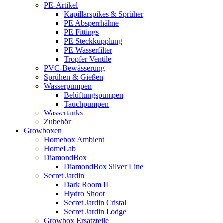
PE-Artikel
Kapillarspikes & Sprüher
PE Absperrhähne
PE Fittings
PE Steckkupplung
PE Wasserfilter
Tropfer Ventile
PVC-Bewässerung
Sprühen & Gießen
Wasserpumpen
Belüftungspumpen
Tauchpumpen
Wassertanks
Zubehör
Growboxen
Homebox Ambient
HomeLab
DiamondBox
DiamondBox Silver Line
Secret Jardin
Dark Room II
Hydro Shoot
Secret Jardin Cristal
Secret Jardin Lodge
Growbox Ersatzteile