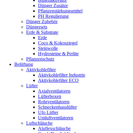
Blütenaktivator
Dünger Zusätze
Pflanzenstärkungsmittel
PH Regulierung
Dünger Zubehör
Düngersets
Erde & Substrate
Erde
Coco & Kokosziegel
Steinwolle
Hydrosteine & Perlite
Pflanzenschutz
Belüftung
Aktivkohlefilter
Aktivkohlefilter Industrie
Aktivkohlefilter ECO
Lüfter
Axialventilatoren
Lüfterboxen
Rohrventilatoren
Schneckenhauslüfter
Ufo Lüfter
Umluftventilatoren
Luftschläuche
Aluflexschläuche