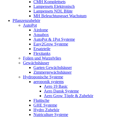
CMH Komplettsets
Lampensets Elektronisch
Lampensets NDL Blüte
MH Beleuchtungsset Wachstum
Pflanzenzubehör
AutoPot
Airdome
Aquabox
AutoPot & 1Pot Systeme
Easy2Grow Systeme
Ersatzteile
Flexitanks
Folien und Wurzelvlies
Gewächshäuser
Garten Gewächshäuser
Zimmergewächshäuser
Hydroponische Systeme
aeroponik systems
Aero 19 Basic
Aero Dansk Systeme
Aero Grow Töpfe & Zubehör
Fluttische
GHE Systeme
Hydro Zubehör
Nutriculture Systeme