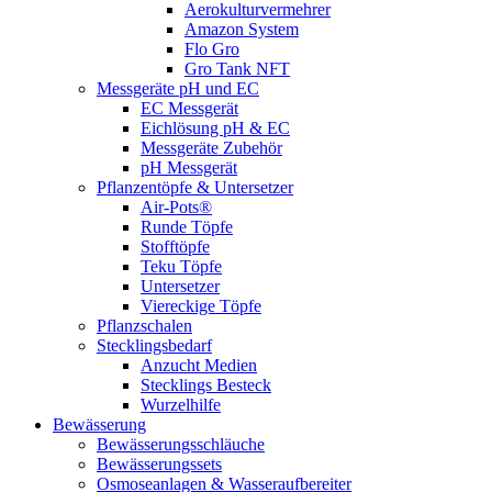
Aerokulturvermehrer
Amazon System
Flo Gro
Gro Tank NFT
Messgeräte pH und EC
EC Messgerät
Eichlösung pH & EC
Messgeräte Zubehör
pH Messgerät
Pflanzentöpfe & Untersetzer
Air-Pots®
Runde Töpfe
Stofftöpfe
Teku Töpfe
Untersetzer
Viereckige Töpfe
Pflanzschalen
Stecklingsbedarf
Anzucht Medien
Stecklings Besteck
Wurzelhilfe
Bewässerung
Bewässerungsschläuche
Bewässerungssets
Osmoseanlagen & Wasseraufbereiter