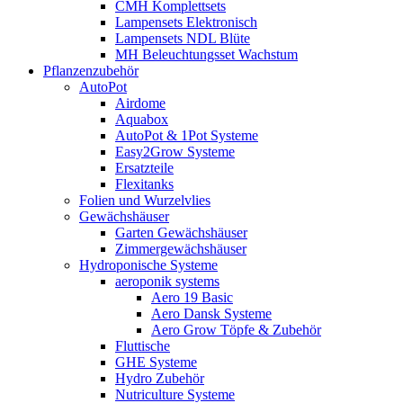
CMH Komplettsets
Lampensets Elektronisch
Lampensets NDL Blüte
MH Beleuchtungsset Wachstum
Pflanzenzubehör
AutoPot
Airdome
Aquabox
AutoPot & 1Pot Systeme
Easy2Grow Systeme
Ersatzteile
Flexitanks
Folien und Wurzelvlies
Gewächshäuser
Garten Gewächshäuser
Zimmergewächshäuser
Hydroponische Systeme
aeroponik systems
Aero 19 Basic
Aero Dansk Systeme
Aero Grow Töpfe & Zubehör
Fluttische
GHE Systeme
Hydro Zubehör
Nutriculture Systeme