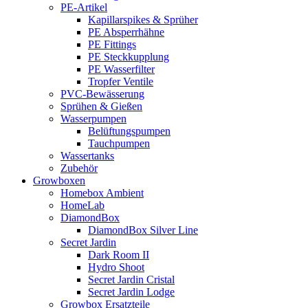
PE-Artikel
Kapillarspikes & Sprüher
PE Absperrhähne
PE Fittings
PE Steckkupplung
PE Wasserfilter
Tropfer Ventile
PVC-Bewässerung
Sprühen & Gießen
Wasserpumpen
Belüftungspumpen
Tauchpumpen
Wassertanks
Zubehör
Growboxen
Homebox Ambient
HomeLab
DiamondBox
DiamondBox Silver Line
Secret Jardin
Dark Room II
Hydro Shoot
Secret Jardin Cristal
Secret Jardin Lodge
Growbox Ersatzteile