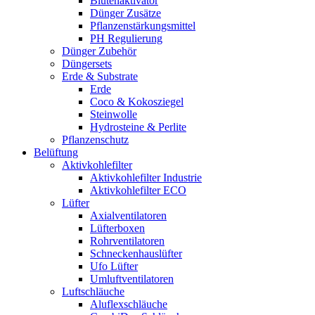
Blütenaktivator
Dünger Zusätze
Pflanzenstärkungsmittel
PH Regulierung
Dünger Zubehör
Düngersets
Erde & Substrate
Erde
Coco & Kokosziegel
Steinwolle
Hydrosteine & Perlite
Pflanzenschutz
Belüftung
Aktivkohlefilter
Aktivkohlefilter Industrie
Aktivkohlefilter ECO
Lüfter
Axialventilatoren
Lüfterboxen
Rohrventilatoren
Schneckenhauslüfter
Ufo Lüfter
Umluftventilatoren
Luftschläuche
Aluflexschläuche