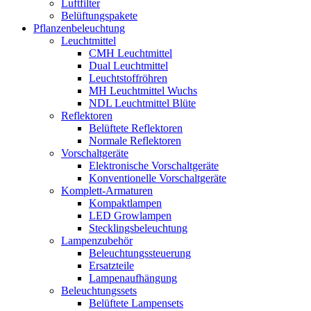
Luftfilter
Belüftungspakete
Pflanzenbeleuchtung
Leuchtmittel
CMH Leuchtmittel
Dual Leuchtmittel
Leuchtstoffröhren
MH Leuchtmittel Wuchs
NDL Leuchtmittel Blüte
Reflektoren
Belüftete Reflektoren
Normale Reflektoren
Vorschaltgeräte
Elektronische Vorschaltgeräte
Konventionelle Vorschaltgeräte
Komplett-Armaturen
Kompaktlampen
LED Growlampen
Stecklingsbeleuchtung
Lampenzubehör
Beleuchtungssteuerung
Ersatzteile
Lampenaufhängung
Beleuchtungssets
Belüftete Lampensets