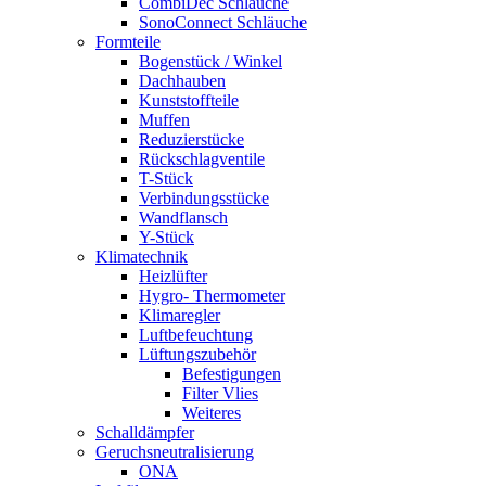
CombiDec Schläuche
SonoConnect Schläuche
Formteile
Bogenstück / Winkel
Dachhauben
Kunststoffteile
Muffen
Reduzierstücke
Rückschlagventile
T-Stück
Verbindungsstücke
Wandflansch
Y-Stück
Klimatechnik
Heizlüfter
Hygro- Thermometer
Klimaregler
Luftbefeuchtung
Lüftungszubehör
Befestigungen
Filter Vlies
Weiteres
Schalldämpfer
Geruchsneutralisierung
ONA