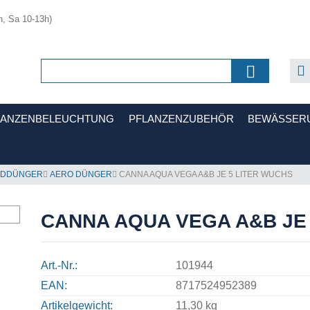
h, Sa 10-13h)
LANZENBELEUCHTUNG
PFLANZENZUBEHÖR
BEWÄSSER
DDÜNGER
AERO DÜNGER
CANNA AQUA VEGA A&B JE 5 LITER WUCHS
CANNA AQUA VEGA A&B JE
Art.-Nr.
101944
EAN
8717524952389
Artikelgewicht
11,30 kg