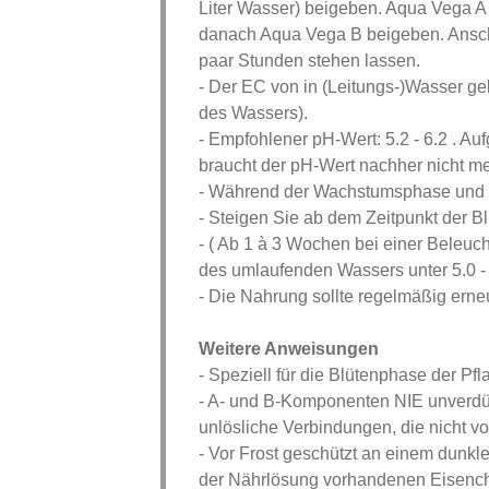
Liter Wasser) beigeben. Aqua Vega A
danach Aqua Vega B beigeben. Ansch
paar Stunden stehen lassen.
- Der EC von in (Leitungs-)Wasser g
des Wassers).
- Empfohlener pH-Wert: 5.2 - 6.2 . A
braucht der pH-Wert nachher nicht m
- Während der Wachstumsphase und 
- Steigen Sie ab dem Zeitpunkt der B
- ( Ab 1 à 3 Wochen bei einer Beleu
des umlaufenden Wassers unter 5.0 - 5
- Die Nahrung sollte regelmäßig erne
Weitere Anweisungen
- Speziell für die Blütenphase der Pf
- A- und B-Komponenten NIE unverdü
unlösliche Verbindungen, die nicht 
- Vor Frost geschützt an einem dunkle
der Nährlösung vorhandenen Eisench