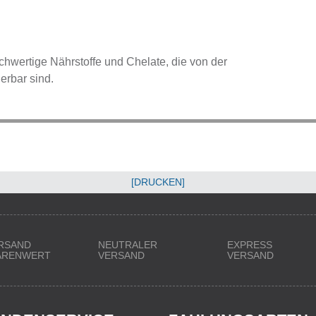
wertige Nährstoffe und Chelate, die von der
ierbar sind.
[DRUCKEN]
RSAND
NEUTRALER
EXPRESS
WARENWERT
VERSAND
VERSAND