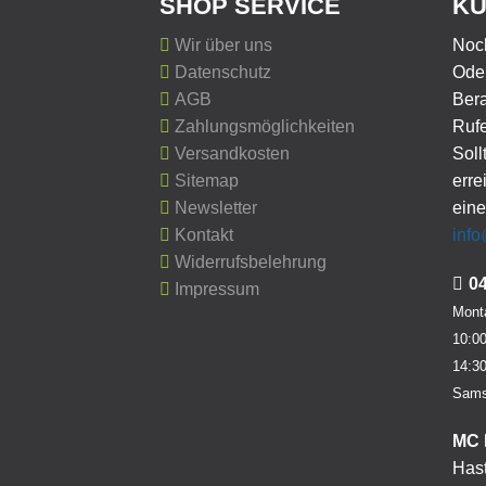
SHOP SERVICE
KU
Wir über uns
Noc
Datenschutz
Oder
AGB
Ber
Zahlungsmöglichkeiten
Rufe
Versandkosten
Soll
Sitemap
erre
Newsletter
eine
Kontakt
inf
Widerrufsbelehrung
0
Impressum
Monta
10:00
14:30
Sams
MC 
Hast