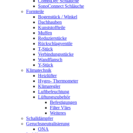
CombiDec Schläuche
SonoConnect Schläuche
Formteile
Bogenstück / Winkel
Dachhauben
Kunststoffteile
Muffen
Reduzierstücke
Rückschlagventile
T-Stück
Verbindungsstücke
Wandflansch
Y-Stück
Klimatechnik
Heizlüfter
Hygro- Thermometer
Klimaregler
Luftbefeuchtung
Lüftungszubehör
Befestigungen
Filter Vlies
Weiteres
Schalldämpfer
Geruchsneutralisierung
ONA