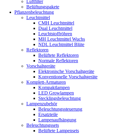
Luftfilter
Belüftungspakete
Pflanzenbeleuchtung
Leuchtmittel
CMH Leuchtmittel
Dual Leuchtmittel
Leuchtstoffröhren
MH Leuchtmittel Wuchs
NDL Leuchtmittel Blüte
Reflektoren
Belüftete Reflektoren
Normale Reflektoren
Vorschaltgeräte
Elektronische Vorschaltgeräte
Konventionelle Vorschaltgeräte
Komplett-Armaturen
Kompaktlampen
LED Growlampen
Stecklingsbeleuchtung
Lampenzubehör
Beleuchtungssteuerung
Ersatzteile
Lampenaufhängung
Beleuchtungssets
Belüftete Lampensets