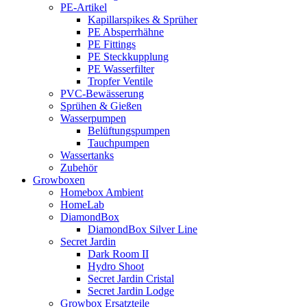
PE-Artikel
Kapillarspikes & Sprüher
PE Absperrhähne
PE Fittings
PE Steckkupplung
PE Wasserfilter
Tropfer Ventile
PVC-Bewässerung
Sprühen & Gießen
Wasserpumpen
Belüftungspumpen
Tauchpumpen
Wassertanks
Zubehör
Growboxen
Homebox Ambient
HomeLab
DiamondBox
DiamondBox Silver Line
Secret Jardin
Dark Room II
Hydro Shoot
Secret Jardin Cristal
Secret Jardin Lodge
Growbox Ersatzteile