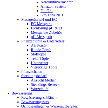
Aerokulturvermehrer
Amazon System
Flo Gro
Gro Tank NFT
Messgeräte pH und EC
EC Messgerät
Eichlösung pH & EC
Messgeräte Zubehör
pH Messgerät
Pflanzentöpfe & Untersetzer
Air-Pots®
Runde Töpfe
Stofftöpfe
Teku Töpfe
Untersetzer
Viereckige Töpfe
Pflanzschalen
Stecklingsbedarf
Anzucht Medien
Stecklings Besteck
Wurzelhilfe
Bewässerung
Bewässerungsschläuche
Bewässerungssets
Osmoseanlagen & Wasseraufbereiter