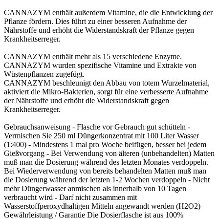
CANNAZYM enthält außerdem Vitamine, die die Entwicklung der
Pflanze fördern. Dies führt zu einer besseren Aufnahme der
Nährstoffe und erhöht die Widerstandskraft der Pflanze gegen
Krankheitserreger.
CANNAZYM enthält mehr als 15 verschiedene Enzyme.
CANNAZYM wurden spezifische Vitamine und Extrakte von
Wüstenpflanzen zugefügt.
CANNAZYM beschleunigt den Abbau von totem Wurzelmaterial,
aktiviert die Mikro-Bakterien, sorgt für eine verbesserte Aufnahme
der Nährstoffe und erhöht die Widerstandskraft gegen
Krankheitserreger.
Gebrauchsanweisung - Flasche vor Gebrauch gut schütteln -
Vermischen Sie 250 ml Düngerkonzentrat mit 100 Liter Wasser
(1:400) - Mindestens 1 mal pro Woche beifügen, besser bei jedem
Gießvorgang - Bei Verwendung von älteren (unbehandelten) Matten
muß man die Dosierung während des letzten Monates verdoppeln.
Bei Wiederverwendung von bereits behandelten Matten muß man
die Dosierung während der letzten 1-2 Wochen verdoppeln - Nicht
mehr Düngerwasser anmischen als innerhalb von 10 Tagen
verbraucht wird - Darf nicht zusammen mit
Wasserstoffperoxydhaltigen Mitteln angewandt werden (H2O2)
Gewährleistung / Garantie Die Dosierflasche ist aus 100%