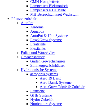
CMH Komplettsets
Lampensets Elektronisch
Lampensets NDL Blüte
MH Beleuchtungsset Wachstum
Pflanzenzubehör
AutoPot
Airdome
Aquabox
AutoPot & 1Pot Systeme
Easy2Grow Systeme
Ersatzteile
Flexitanks
Folien und Wurzelvlies
Gewächshäuser
Garten Gewächshäuser
Zimmergewächshäuser
Hydroponische Systeme
aeroponik systems
Aero 19 Basic
Aero Dansk Systeme
Aero Grow Töpfe & Zubehör
Fluttische
GHE Systeme
Hydro Zubehör
Nutriculture Systeme