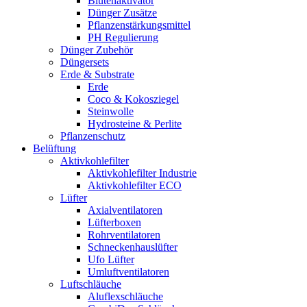
Blütenaktivator
Dünger Zusätze
Pflanzenstärkungsmittel
PH Regulierung
Dünger Zubehör
Düngersets
Erde & Substrate
Erde
Coco & Kokosziegel
Steinwolle
Hydrosteine & Perlite
Pflanzenschutz
Belüftung
Aktivkohlefilter
Aktivkohlefilter Industrie
Aktivkohlefilter ECO
Lüfter
Axialventilatoren
Lüfterboxen
Rohrventilatoren
Schneckenhauslüfter
Ufo Lüfter
Umluftventilatoren
Luftschläuche
Aluflexschläuche