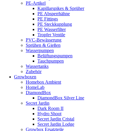
PE-Artikel
Kapillarspikes & Sprüher
PE Absperrhähne
PE Fittings
PE Steckkupplung
PE Wasserfilter
Tropfer Ventile
PVC-Bewässerung
Sprühen & Gießen
Wasserpumpen
Belüftungspumpen
Tauchpumpen
Wassertanks
Zubehör
Growboxen
Homebox Ambient
HomeLab
DiamondBox
DiamondBox Silver Line
Secret Jardin
Dark Room II
Hydro Shoot
Secret Jardin Cristal
Secret Jardin Lodge
Growbox Ersatzteile