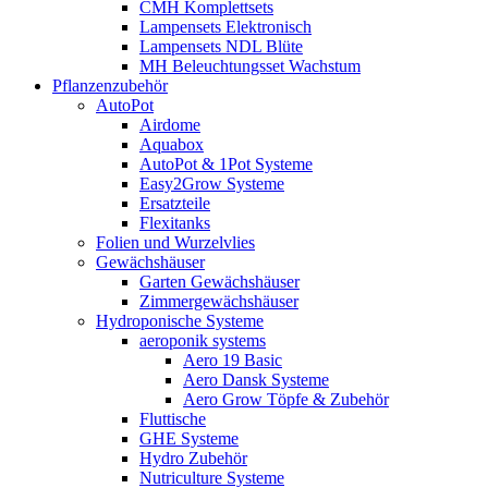
CMH Komplettsets
Lampensets Elektronisch
Lampensets NDL Blüte
MH Beleuchtungsset Wachstum
Pflanzenzubehör
AutoPot
Airdome
Aquabox
AutoPot & 1Pot Systeme
Easy2Grow Systeme
Ersatzteile
Flexitanks
Folien und Wurzelvlies
Gewächshäuser
Garten Gewächshäuser
Zimmergewächshäuser
Hydroponische Systeme
aeroponik systems
Aero 19 Basic
Aero Dansk Systeme
Aero Grow Töpfe & Zubehör
Fluttische
GHE Systeme
Hydro Zubehör
Nutriculture Systeme