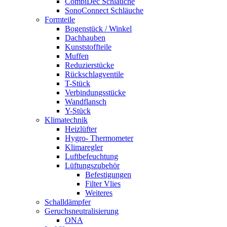
CombiDec Schläuche
SonoConnect Schläuche
Formteile
Bogenstück / Winkel
Dachhauben
Kunststoffteile
Muffen
Reduzierstücke
Rückschlagventile
T-Stück
Verbindungsstücke
Wandflansch
Y-Stück
Klimatechnik
Heizlüfter
Hygro- Thermometer
Klimaregler
Luftbefeuchtung
Lüftungszubehör
Befestigungen
Filter Vlies
Weiteres
Schalldämpfer
Geruchsneutralisierung
ONA