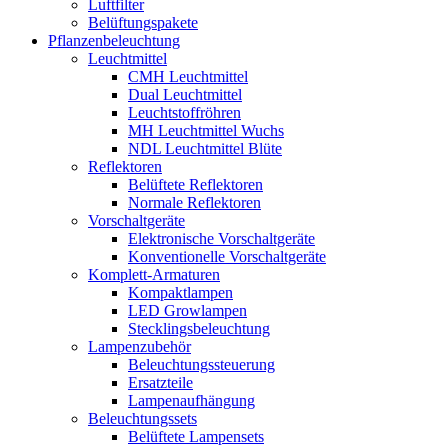
Luftfilter
Belüftungspakete
Pflanzenbeleuchtung
Leuchtmittel
CMH Leuchtmittel
Dual Leuchtmittel
Leuchtstoffröhren
MH Leuchtmittel Wuchs
NDL Leuchtmittel Blüte
Reflektoren
Belüftete Reflektoren
Normale Reflektoren
Vorschaltgeräte
Elektronische Vorschaltgeräte
Konventionelle Vorschaltgeräte
Komplett-Armaturen
Kompaktlampen
LED Growlampen
Stecklingsbeleuchtung
Lampenzubehör
Beleuchtungssteuerung
Ersatzteile
Lampenaufhängung
Beleuchtungssets
Belüftete Lampensets