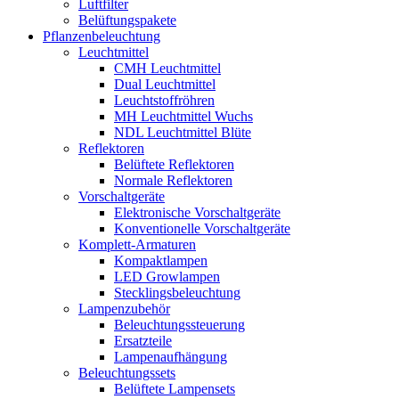
Luftfilter
Belüftungspakete
Pflanzenbeleuchtung
Leuchtmittel
CMH Leuchtmittel
Dual Leuchtmittel
Leuchtstoffröhren
MH Leuchtmittel Wuchs
NDL Leuchtmittel Blüte
Reflektoren
Belüftete Reflektoren
Normale Reflektoren
Vorschaltgeräte
Elektronische Vorschaltgeräte
Konventionelle Vorschaltgeräte
Komplett-Armaturen
Kompaktlampen
LED Growlampen
Stecklingsbeleuchtung
Lampenzubehör
Beleuchtungssteuerung
Ersatzteile
Lampenaufhängung
Beleuchtungssets
Belüftete Lampensets