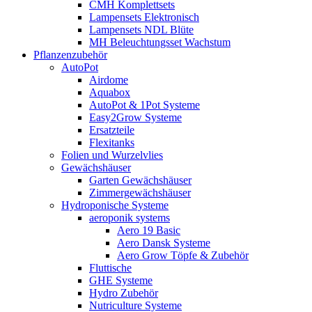
CMH Komplettsets
Lampensets Elektronisch
Lampensets NDL Blüte
MH Beleuchtungsset Wachstum
Pflanzenzubehör
AutoPot
Airdome
Aquabox
AutoPot & 1Pot Systeme
Easy2Grow Systeme
Ersatzteile
Flexitanks
Folien und Wurzelvlies
Gewächshäuser
Garten Gewächshäuser
Zimmergewächshäuser
Hydroponische Systeme
aeroponik systems
Aero 19 Basic
Aero Dansk Systeme
Aero Grow Töpfe & Zubehör
Fluttische
GHE Systeme
Hydro Zubehör
Nutriculture Systeme