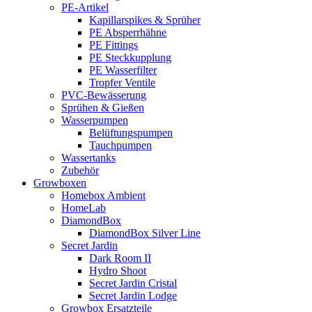
PE-Artikel
Kapillarspikes & Sprüher
PE Absperrhähne
PE Fittings
PE Steckkupplung
PE Wasserfilter
Tropfer Ventile
PVC-Bewässerung
Sprühen & Gießen
Wasserpumpen
Belüftungspumpen
Tauchpumpen
Wassertanks
Zubehör
Growboxen
Homebox Ambient
HomeLab
DiamondBox
DiamondBox Silver Line
Secret Jardin
Dark Room II
Hydro Shoot
Secret Jardin Cristal
Secret Jardin Lodge
Growbox Ersatzteile