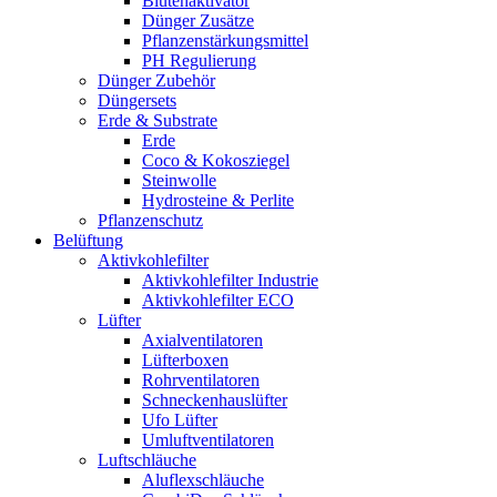
Blütenaktivator
Dünger Zusätze
Pflanzenstärkungsmittel
PH Regulierung
Dünger Zubehör
Düngersets
Erde & Substrate
Erde
Coco & Kokosziegel
Steinwolle
Hydrosteine & Perlite
Pflanzenschutz
Belüftung
Aktivkohlefilter
Aktivkohlefilter Industrie
Aktivkohlefilter ECO
Lüfter
Axialventilatoren
Lüfterboxen
Rohrventilatoren
Schneckenhauslüfter
Ufo Lüfter
Umluftventilatoren
Luftschläuche
Aluflexschläuche