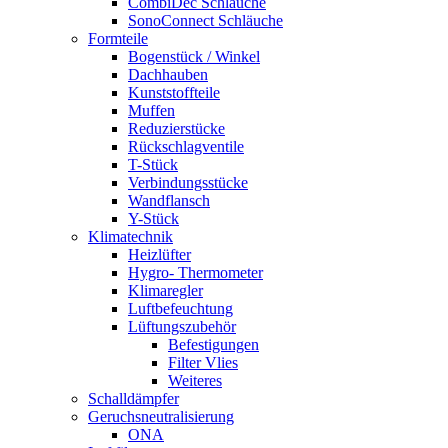
CombiDec Schläuche
SonoConnect Schläuche
Formteile
Bogenstück / Winkel
Dachhauben
Kunststoffteile
Muffen
Reduzierstücke
Rückschlagventile
T-Stück
Verbindungsstücke
Wandflansch
Y-Stück
Klimatechnik
Heizlüfter
Hygro- Thermometer
Klimaregler
Luftbefeuchtung
Lüftungszubehör
Befestigungen
Filter Vlies
Weiteres
Schalldämpfer
Geruchsneutralisierung
ONA