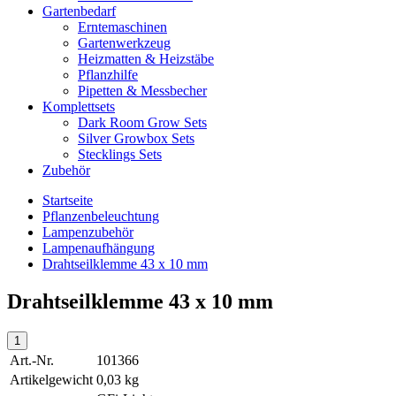
Gartenbedarf
Erntemaschinen
Gartenwerkzeug
Heizmatten & Heizstäbe
Pflanzhilfe
Pipetten & Messbecher
Komplettsets
Dark Room Grow Sets
Silver Growbox Sets
Stecklings Sets
Zubehör
Startseite
Pflanzenbeleuchtung
Lampenzubehör
Lampenaufhängung
Drahtseilklemme 43 x 10 mm
Drahtseilklemme 43 x 10 mm
Art.-Nr.
101366
Artikelgewicht
0,03 kg