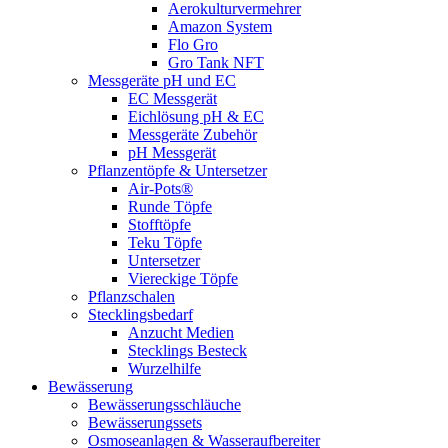
Aerokulturvermehrer
Amazon System
Flo Gro
Gro Tank NFT
Messgeräte pH und EC
EC Messgerät
Eichlösung pH & EC
Messgeräte Zubehör
pH Messgerät
Pflanzentöpfe & Untersetzer
Air-Pots®
Runde Töpfe
Stofftöpfe
Teku Töpfe
Untersetzer
Viereckige Töpfe
Pflanzschalen
Stecklingsbedarf
Anzucht Medien
Stecklings Besteck
Wurzelhilfe
Bewässerung
Bewässerungsschläuche
Bewässerungssets
Osmoseanlagen & Wasseraufbereiter