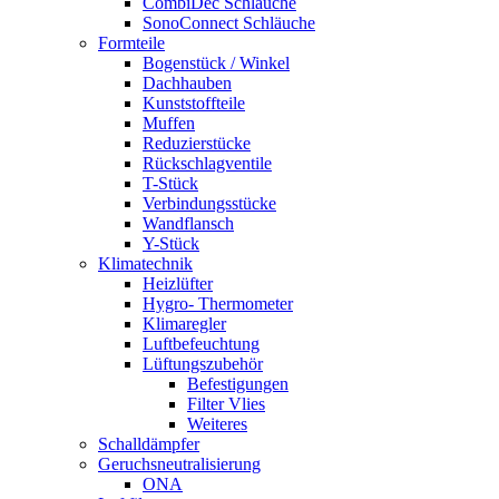
CombiDec Schläuche
SonoConnect Schläuche
Formteile
Bogenstück / Winkel
Dachhauben
Kunststoffteile
Muffen
Reduzierstücke
Rückschlagventile
T-Stück
Verbindungsstücke
Wandflansch
Y-Stück
Klimatechnik
Heizlüfter
Hygro- Thermometer
Klimaregler
Luftbefeuchtung
Lüftungszubehör
Befestigungen
Filter Vlies
Weiteres
Schalldämpfer
Geruchsneutralisierung
ONA