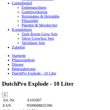
Gartenbedarf
Erntemaschinen
Gartenwerkzeug
Heizmatten & Heizstäbe
Pflanzhilfe
Pipetten & Messbecher
Komplettsets
Dark Room Grow Sets
Silver Growbox Sets
Stecklings Sets
Zubehör
Startseite
Pflanzenpflege
Dünger
Blütenaktivator
DutchPro Explode - 10 Liter
DutchPro Explode - 10 Liter
Art.-Nr.
A101007
EAN
9509698835396