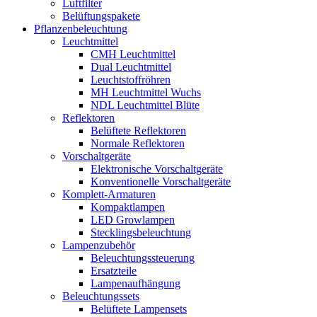
Luftfilter
Belüftungspakete
Pflanzenbeleuchtung
Leuchtmittel
CMH Leuchtmittel
Dual Leuchtmittel
Leuchtstoffröhren
MH Leuchtmittel Wuchs
NDL Leuchtmittel Blüte
Reflektoren
Belüftete Reflektoren
Normale Reflektoren
Vorschaltgeräte
Elektronische Vorschaltgeräte
Konventionelle Vorschaltgeräte
Komplett-Armaturen
Kompaktlampen
LED Growlampen
Stecklingsbeleuchtung
Lampenzubehör
Beleuchtungssteuerung
Ersatzteile
Lampenaufhängung
Beleuchtungssets
Belüftete Lampensets