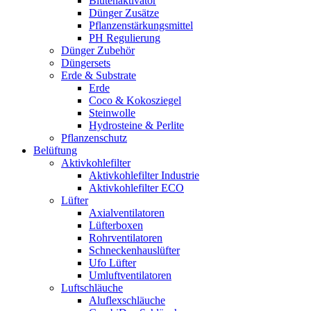
Blütenaktivator
Dünger Zusätze
Pflanzenstärkungsmittel
PH Regulierung
Dünger Zubehör
Düngersets
Erde & Substrate
Erde
Coco & Kokosziegel
Steinwolle
Hydrosteine & Perlite
Pflanzenschutz
Belüftung
Aktivkohlefilter
Aktivkohlefilter Industrie
Aktivkohlefilter ECO
Lüfter
Axialventilatoren
Lüfterboxen
Rohrventilatoren
Schneckenhauslüfter
Ufo Lüfter
Umluftventilatoren
Luftschläuche
Aluflexschläuche