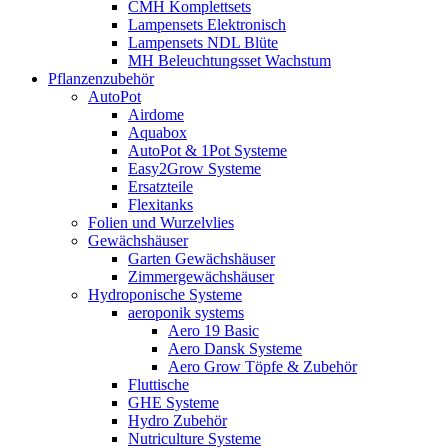
CMH Komplettsets
Lampensets Elektronisch
Lampensets NDL Blüte
MH Beleuchtungsset Wachstum
Pflanzenzubehör
AutoPot
Airdome
Aquabox
AutoPot & 1Pot Systeme
Easy2Grow Systeme
Ersatzteile
Flexitanks
Folien und Wurzelvlies
Gewächshäuser
Garten Gewächshäuser
Zimmergewächshäuser
Hydroponische Systeme
aeroponik systems
Aero 19 Basic
Aero Dansk Systeme
Aero Grow Töpfe & Zubehör
Fluttische
GHE Systeme
Hydro Zubehör
Nutriculture Systeme