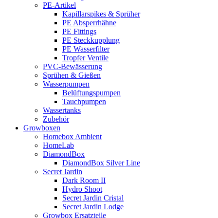
PE-Artikel
Kapillarspikes & Sprüher
PE Absperrhähne
PE Fittings
PE Steckkupplung
PE Wasserfilter
Tropfer Ventile
PVC-Bewässerung
Sprühen & Gießen
Wasserpumpen
Belüftungspumpen
Tauchpumpen
Wassertanks
Zubehör
Growboxen
Homebox Ambient
HomeLab
DiamondBox
DiamondBox Silver Line
Secret Jardin
Dark Room II
Hydro Shoot
Secret Jardin Cristal
Secret Jardin Lodge
Growbox Ersatzteile