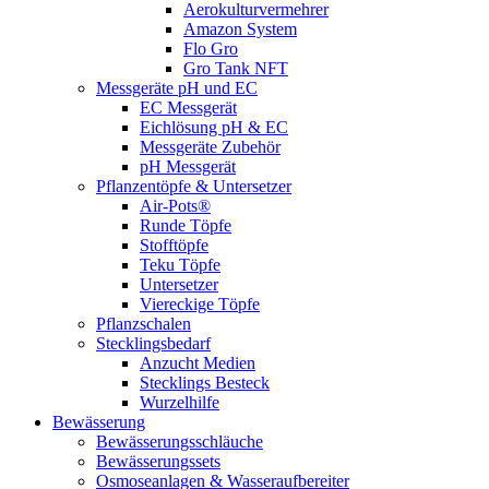
Aerokulturvermehrer
Amazon System
Flo Gro
Gro Tank NFT
Messgeräte pH und EC
EC Messgerät
Eichlösung pH & EC
Messgeräte Zubehör
pH Messgerät
Pflanzentöpfe & Untersetzer
Air-Pots®
Runde Töpfe
Stofftöpfe
Teku Töpfe
Untersetzer
Viereckige Töpfe
Pflanzschalen
Stecklingsbedarf
Anzucht Medien
Stecklings Besteck
Wurzelhilfe
Bewässerung
Bewässerungsschläuche
Bewässerungssets
Osmoseanlagen & Wasseraufbereiter