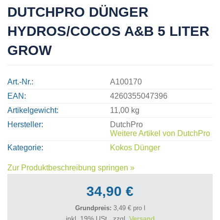
DUTCHPRO DÜNGER
HYDROS/COCOS A&B 5 LITER
GROW
Art.-Nr.
A100170
EAN
4260355047396
Artikelgewicht
11,00 kg
Hersteller
DutchPro
Weitere Artikel von
DutchPro
Kategorie
Kokos Dünger
Zur Produktbeschreibung springen »
34,90 €
Grundpreis:
3,49 € pro l
inkl. 19% USt., zzgl.
Versand