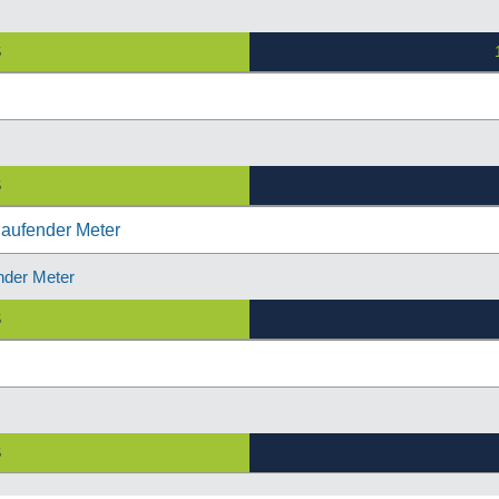
S
S
nder Meter
S
S