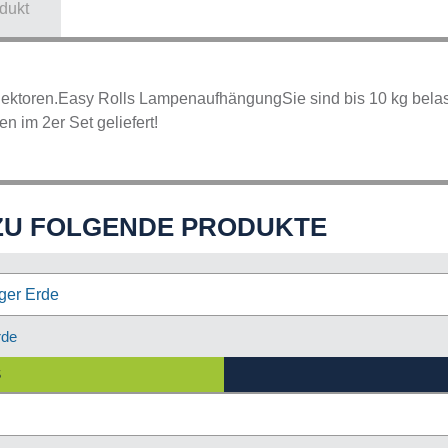
dukt
ktoren.Easy Rolls LampenaufhängungSie sind bis 10 kg belast
n im 2er Set geliefert!
ZU FOLGENDE PRODUKTE
rde
S