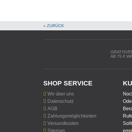
« ZURÜCK
GRATISVE
AB 75 € 
SHOP SERVICE
KU
Wir über uns
Noc
Datenschutz
Oder
AGB
Ber
Zahlungsmöglichkeiten
Rufe
Versandkosten
Soll
Sitemap
erre