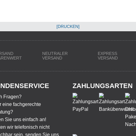
[DRUCKEN]
RSAND
NEUTRALER
EXPRESS
WARENWERT
VERSAND
VERSAND
NDENSERVICE
ZAHLUNGSARTEN
h Fragen?
 eine fachgerechte
atung?
n Sie uns einfach an!
ten wir telefonisch nicht
ichbar sein, senden Sie uns