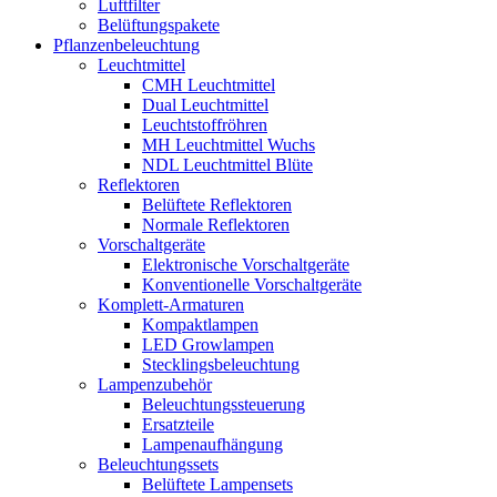
Luftfilter
Belüftungspakete
Pflanzenbeleuchtung
Leuchtmittel
CMH Leuchtmittel
Dual Leuchtmittel
Leuchtstoffröhren
MH Leuchtmittel Wuchs
NDL Leuchtmittel Blüte
Reflektoren
Belüftete Reflektoren
Normale Reflektoren
Vorschaltgeräte
Elektronische Vorschaltgeräte
Konventionelle Vorschaltgeräte
Komplett-Armaturen
Kompaktlampen
LED Growlampen
Stecklingsbeleuchtung
Lampenzubehör
Beleuchtungssteuerung
Ersatzteile
Lampenaufhängung
Beleuchtungssets
Belüftete Lampensets