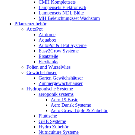
CMH Komplettsets
Lampensets Elektronisch
Lampensets NDL Blüte
MH Beleuchtungsset Wachstum
Pflanzenzubehör
AutoPot
Airdome
Aquabox
AutoPot & 1Pot Systeme
Easy2Grow Systeme
Ersatzteile
Flexitanks
Folien und Wurzelvlies
Gewächshäuser
Garten Gewächshäuser
Zimmergewächshäuser
Hydroponische Systeme
aeroponik systems
Aero 19 Basic
Aero Dansk Systeme
Aero Grow Töpfe & Zubehör
Fluttische
GHE Systeme
Hydro Zubehör
Nutriculture Systeme