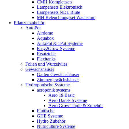
CMH Komplettsets
Lampensets Elektronisch
Lampensets NDL Blüte
MH Beleuchtungsset Wachstum
Pflanzenzubehör
AutoPot
Airdome
Aquabox
AutoPot & 1Pot Systeme
Easy2Grow Systeme
Ersatzteile
Flexitanks
Folien und Wurzelvlies
Gewächshäuser
Garten Gewächshäuser
Zimmergewächshäuser
Hydroponische Systeme
aeroponik systems
Aero 19 Basic
Aero Dansk Systeme
Aero Grow Töpfe & Zubehör
Fluttische
GHE Systeme
Hydro Zubehör
Nutriculture Systeme