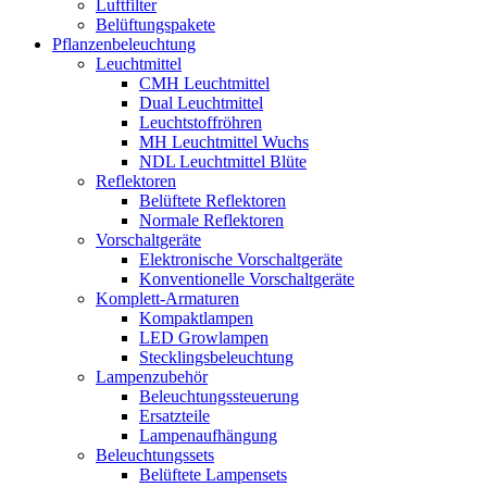
Luftfilter
Belüftungspakete
Pflanzenbeleuchtung
Leuchtmittel
CMH Leuchtmittel
Dual Leuchtmittel
Leuchtstoffröhren
MH Leuchtmittel Wuchs
NDL Leuchtmittel Blüte
Reflektoren
Belüftete Reflektoren
Normale Reflektoren
Vorschaltgeräte
Elektronische Vorschaltgeräte
Konventionelle Vorschaltgeräte
Komplett-Armaturen
Kompaktlampen
LED Growlampen
Stecklingsbeleuchtung
Lampenzubehör
Beleuchtungssteuerung
Ersatzteile
Lampenaufhängung
Beleuchtungssets
Belüftete Lampensets