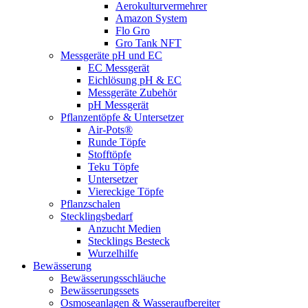
Aerokulturvermehrer
Amazon System
Flo Gro
Gro Tank NFT
Messgeräte pH und EC
EC Messgerät
Eichlösung pH & EC
Messgeräte Zubehör
pH Messgerät
Pflanzentöpfe & Untersetzer
Air-Pots®
Runde Töpfe
Stofftöpfe
Teku Töpfe
Untersetzer
Viereckige Töpfe
Pflanzschalen
Stecklingsbedarf
Anzucht Medien
Stecklings Besteck
Wurzelhilfe
Bewässerung
Bewässerungsschläuche
Bewässerungssets
Osmoseanlagen & Wasseraufbereiter