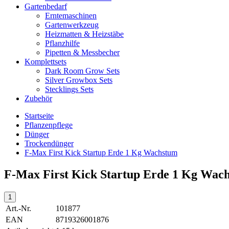
Gartenbedarf
Erntemaschinen
Gartenwerkzeug
Heizmatten & Heizstäbe
Pflanzhilfe
Pipetten & Messbecher
Komplettsets
Dark Room Grow Sets
Silver Growbox Sets
Stecklings Sets
Zubehör
Startseite
Pflanzenpflege
Dünger
Trockendünger
F-Max First Kick Startup Erde 1 Kg Wachstum
F-Max First Kick Startup Erde 1 Kg Wac
Art.-Nr.
101877
EAN
8719326001876