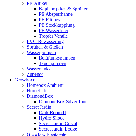
PE-Artikel
Kapillarspikes & Sprüher
PE Absperrhähne
PE Fittings
PE Steckkupplung
PE Wasserfilter
Tropfer Ventile
PVC-Bewässerung
Sprühen & Gießen
Wasserpumpen
Belüftungspumpen
Tauchpumpen
Wassertanks
Zubehör
Growboxen
Homebox Ambient
HomeLab
DiamondBox
DiamondBox Silver Line
Secret Jardin
Dark Room II
Hydro Shoot
Secret Jardin Cristal
Secret Jardin Lodge
Growbox Ersatzteile