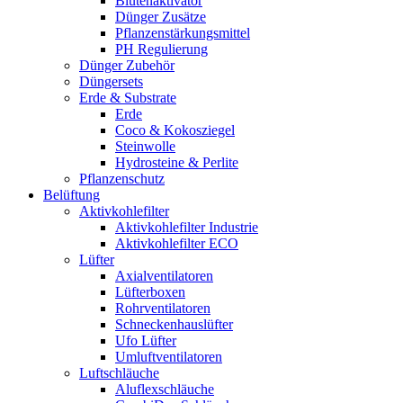
Blütenaktivator
Dünger Zusätze
Pflanzenstärkungsmittel
PH Regulierung
Dünger Zubehör
Düngersets
Erde & Substrate
Erde
Coco & Kokosziegel
Steinwolle
Hydrosteine & Perlite
Pflanzenschutz
Belüftung
Aktivkohlefilter
Aktivkohlefilter Industrie
Aktivkohlefilter ECO
Lüfter
Axialventilatoren
Lüfterboxen
Rohrventilatoren
Schneckenhauslüfter
Ufo Lüfter
Umluftventilatoren
Luftschläuche
Aluflexschläuche