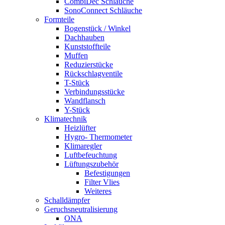
CombiDec Schläuche
SonoConnect Schläuche
Formteile
Bogenstück / Winkel
Dachhauben
Kunststoffteile
Muffen
Reduzierstücke
Rückschlagventile
T-Stück
Verbindungsstücke
Wandflansch
Y-Stück
Klimatechnik
Heizlüfter
Hygro- Thermometer
Klimaregler
Luftbefeuchtung
Lüftungszubehör
Befestigungen
Filter Vlies
Weiteres
Schalldämpfer
Geruchsneutralisierung
ONA