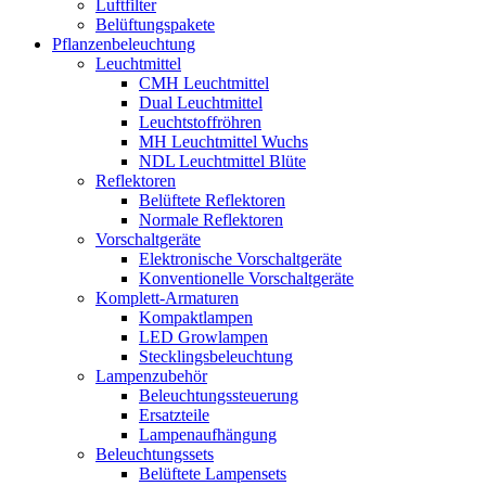
Luftfilter
Belüftungspakete
Pflanzenbeleuchtung
Leuchtmittel
CMH Leuchtmittel
Dual Leuchtmittel
Leuchtstoffröhren
MH Leuchtmittel Wuchs
NDL Leuchtmittel Blüte
Reflektoren
Belüftete Reflektoren
Normale Reflektoren
Vorschaltgeräte
Elektronische Vorschaltgeräte
Konventionelle Vorschaltgeräte
Komplett-Armaturen
Kompaktlampen
LED Growlampen
Stecklingsbeleuchtung
Lampenzubehör
Beleuchtungssteuerung
Ersatzteile
Lampenaufhängung
Beleuchtungssets
Belüftete Lampensets