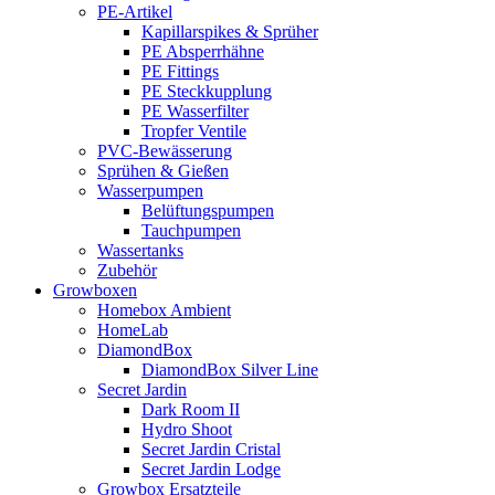
PE-Artikel
Kapillarspikes & Sprüher
PE Absperrhähne
PE Fittings
PE Steckkupplung
PE Wasserfilter
Tropfer Ventile
PVC-Bewässerung
Sprühen & Gießen
Wasserpumpen
Belüftungspumpen
Tauchpumpen
Wassertanks
Zubehör
Growboxen
Homebox Ambient
HomeLab
DiamondBox
DiamondBox Silver Line
Secret Jardin
Dark Room II
Hydro Shoot
Secret Jardin Cristal
Secret Jardin Lodge
Growbox Ersatzteile