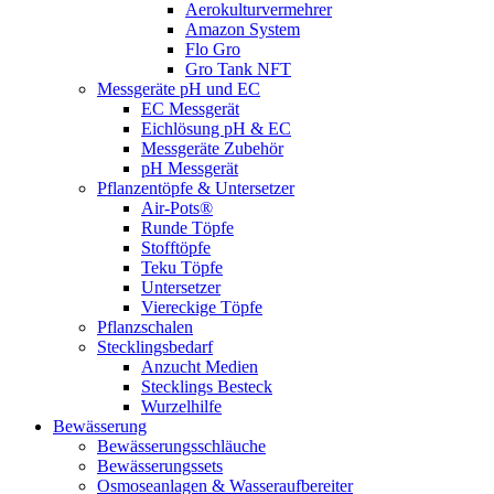
Aerokulturvermehrer
Amazon System
Flo Gro
Gro Tank NFT
Messgeräte pH und EC
EC Messgerät
Eichlösung pH & EC
Messgeräte Zubehör
pH Messgerät
Pflanzentöpfe & Untersetzer
Air-Pots®
Runde Töpfe
Stofftöpfe
Teku Töpfe
Untersetzer
Viereckige Töpfe
Pflanzschalen
Stecklingsbedarf
Anzucht Medien
Stecklings Besteck
Wurzelhilfe
Bewässerung
Bewässerungsschläuche
Bewässerungssets
Osmoseanlagen & Wasseraufbereiter