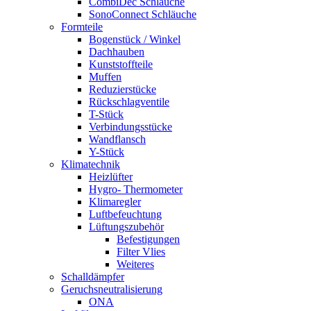
CombiDec Schläuche
SonoConnect Schläuche
Formteile
Bogenstück / Winkel
Dachhauben
Kunststoffteile
Muffen
Reduzierstücke
Rückschlagventile
T-Stück
Verbindungsstücke
Wandflansch
Y-Stück
Klimatechnik
Heizlüfter
Hygro- Thermometer
Klimaregler
Luftbefeuchtung
Lüftungszubehör
Befestigungen
Filter Vlies
Weiteres
Schalldämpfer
Geruchsneutralisierung
ONA