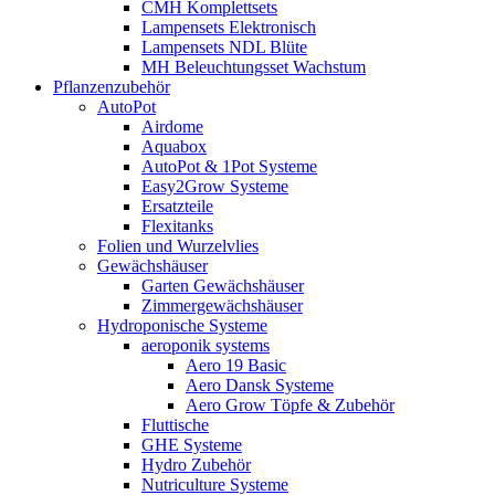
CMH Komplettsets
Lampensets Elektronisch
Lampensets NDL Blüte
MH Beleuchtungsset Wachstum
Pflanzenzubehör
AutoPot
Airdome
Aquabox
AutoPot & 1Pot Systeme
Easy2Grow Systeme
Ersatzteile
Flexitanks
Folien und Wurzelvlies
Gewächshäuser
Garten Gewächshäuser
Zimmergewächshäuser
Hydroponische Systeme
aeroponik systems
Aero 19 Basic
Aero Dansk Systeme
Aero Grow Töpfe & Zubehör
Fluttische
GHE Systeme
Hydro Zubehör
Nutriculture Systeme