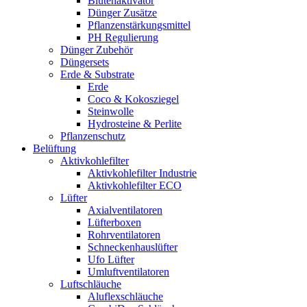
Blütenaktivator
Dünger Zusätze
Pflanzenstärkungsmittel
PH Regulierung
Dünger Zubehör
Düngersets
Erde & Substrate
Erde
Coco & Kokosziegel
Steinwolle
Hydrosteine & Perlite
Pflanzenschutz
Belüftung
Aktivkohlefilter
Aktivkohlefilter Industrie
Aktivkohlefilter ECO
Lüfter
Axialventilatoren
Lüfterboxen
Rohrventilatoren
Schneckenhauslüfter
Ufo Lüfter
Umluftventilatoren
Luftschläuche
Aluflexschläuche