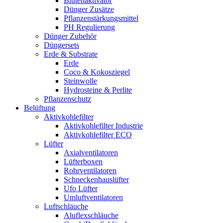
Blütenaktivator
Dünger Zusätze
Pflanzenstärkungsmittel
PH Regulierung
Dünger Zubehör
Düngersets
Erde & Substrate
Erde
Coco & Kokosziegel
Steinwolle
Hydrosteine & Perlite
Pflanzenschutz
Belüftung
Aktivkohlefilter
Aktivkohlefilter Industrie
Aktivkohlefilter ECO
Lüfter
Axialventilatoren
Lüfterboxen
Rohrventilatoren
Schneckenhauslüfter
Ufo Lüfter
Umluftventilatoren
Luftschläuche
Aluflexschläuche