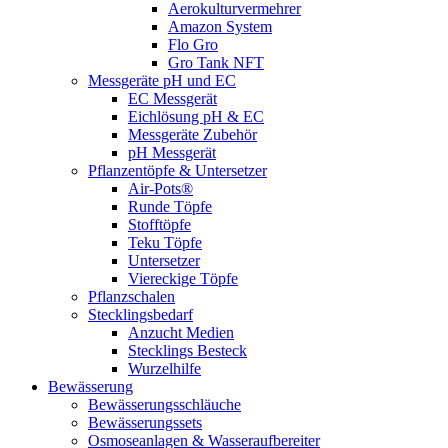
Aerokulturvermehrer
Amazon System
Flo Gro
Gro Tank NFT
Messgeräte pH und EC
EC Messgerät
Eichlösung pH & EC
Messgeräte Zubehör
pH Messgerät
Pflanzentöpfe & Untersetzer
Air-Pots®
Runde Töpfe
Stofftöpfe
Teku Töpfe
Untersetzer
Viereckige Töpfe
Pflanzschalen
Stecklingsbedarf
Anzucht Medien
Stecklings Besteck
Wurzelhilfe
Bewässerung
Bewässerungsschläuche
Bewässerungssets
Osmoseanlagen & Wasseraufbereiter