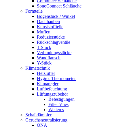
CombiDec Schläuche
SonoConnect Schläuche
Formteile
Bogenstück / Winkel
Dachhauben
Kunststoffteile
Muffen
Reduzierstücke
Rückschlagventile
T-Stück
Verbindungsstücke
Wandflansch
Y-Stück
Klimatechnik
Heizlüfter
Hygro- Thermometer
Klimaregler
Luftbefeuchtung
Lüftungszubehör
Befestigungen
Filter Vlies
Weiteres
Schalldämpfer
Geruchsneutralisierung
ONA