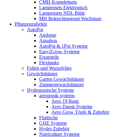
CMH Komplettsets
Lampensets Elektronisch
Lampensets NDL Blüte
MH Beleuchtungsset Wachstum
Pflanzenzubehör
AutoPot
Airdome
Aquabox
AutoPot & 1Pot Systeme
Easy2Grow Systeme
Ersatzteile
Flexitanks
Folien und Wurzelvlies
Gewächshäuser
Garten Gewächshäuser
Zimmergewächshäuser
Hydroponische Systeme
aeroponik systems
Aero 19 Basic
Aero Dansk Systeme
Aero Grow Töpfe & Zubehör
Fluttische
GHE Systeme
Hydro Zubehör
Nutriculture Systeme