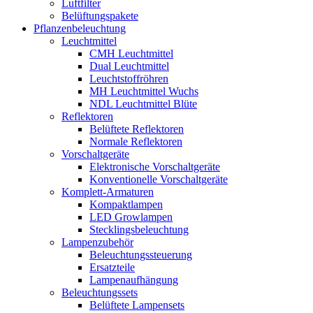
Luftfilter
Belüftungspakete
Pflanzenbeleuchtung
Leuchtmittel
CMH Leuchtmittel
Dual Leuchtmittel
Leuchtstoffröhren
MH Leuchtmittel Wuchs
NDL Leuchtmittel Blüte
Reflektoren
Belüftete Reflektoren
Normale Reflektoren
Vorschaltgeräte
Elektronische Vorschaltgeräte
Konventionelle Vorschaltgeräte
Komplett-Armaturen
Kompaktlampen
LED Growlampen
Stecklingsbeleuchtung
Lampenzubehör
Beleuchtungssteuerung
Ersatzteile
Lampenaufhängung
Beleuchtungssets
Belüftete Lampensets