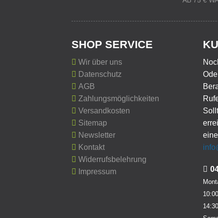
AB 75 € 
SHOP SERVICE
KU
Wir über uns
Noc
Datenschutz
Oder
AGB
Ber
Zahlungsmöglichkeiten
Rufe
Versandkosten
Soll
Sitemap
erre
Newsletter
eine
Kontakt
inf
Widerrufsbelehrung
0
Impressum
Monta
10:00
14:30