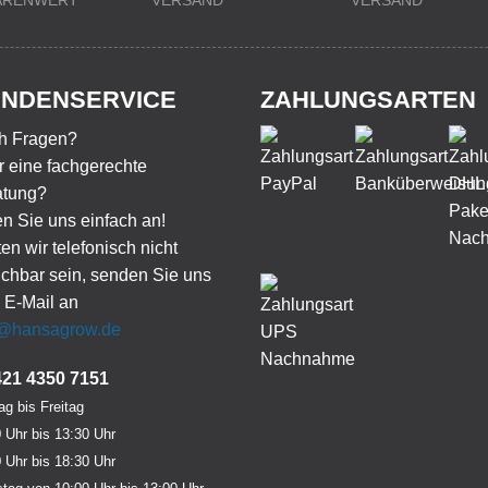
WARENWERT
VERSAND
VERSAND
NDENSERVICE
ZAHLUNGSARTEN
h Fragen?
 eine fachgerechte
atung?
n Sie uns einfach an!
ten wir telefonisch nicht
ichbar sein, senden Sie uns
 E-Mail an
o@hansagrow.de
421 4350 7151
g bis Freitag
 Uhr bis 13:30 Uhr
 Uhr bis 18:30 Uhr