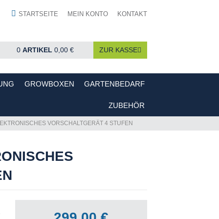
STARTSEITE
MEIN KONTO
KONTAKT
0
ARTIKEL
0,00 €
ZUR KASSE
UNG
GROWBOXEN
GARTENBEDARF
ZUBEHÖR
ELEKTRONISCHES VORSCHALTGERÄT 4 STUFEN
RONISCHES
EN
299,00 €