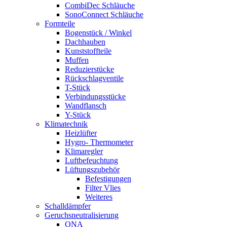
CombiDec Schläuche
SonoConnect Schläuche
Formteile
Bogenstück / Winkel
Dachhauben
Kunststoffteile
Muffen
Reduzierstücke
Rückschlagventile
T-Stück
Verbindungsstücke
Wandflansch
Y-Stück
Klimatechnik
Heizlüfter
Hygro- Thermometer
Klimaregler
Luftbefeuchtung
Lüftungszubehör
Befestigungen
Filter Vlies
Weiteres
Schalldämpfer
Geruchsneutralisierung
ONA