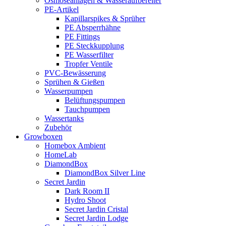
Osmoseanlagen & Wasseraufbereiter
PE-Artikel
Kapillarspikes & Sprüher
PE Absperrhähne
PE Fittings
PE Steckkupplung
PE Wasserfilter
Tropfer Ventile
PVC-Bewässerung
Sprühen & Gießen
Wasserpumpen
Belüftungspumpen
Tauchpumpen
Wassertanks
Zubehör
Growboxen
Homebox Ambient
HomeLab
DiamondBox
DiamondBox Silver Line
Secret Jardin
Dark Room II
Hydro Shoot
Secret Jardin Cristal
Secret Jardin Lodge