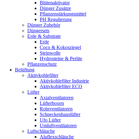
Blütenaktivator
Dünger Zusätze
Pflanzenstärkungsmittel
PH Regulierung
Dünger Zubehör
Düngersets
Erde & Substrate
Erde
Coco & Kokosziegel
Steinwolle
Hydrosteine & Perlite
Pflanzenschutz
Belüftung
Aktivkohlefilter
Aktivkohlefilter Industrie
Aktivkohlefilter ECO
Lüfter
Axialventilatoren
Lüfterboxen
Rohrventilatoren
Schneckenhauslüfter
Ufo Lüfter
Umluftventilatoren
Luftschläuche
Aluflexschläuche