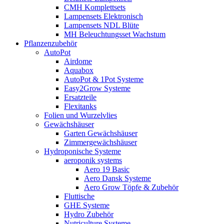
CMH Komplettsets
Lampensets Elektronisch
Lampensets NDL Blüte
MH Beleuchtungsset Wachstum
Pflanzenzubehör
AutoPot
Airdome
Aquabox
AutoPot & 1Pot Systeme
Easy2Grow Systeme
Ersatzteile
Flexitanks
Folien und Wurzelvlies
Gewächshäuser
Garten Gewächshäuser
Zimmergewächshäuser
Hydroponische Systeme
aeroponik systems
Aero 19 Basic
Aero Dansk Systeme
Aero Grow Töpfe & Zubehör
Fluttische
GHE Systeme
Hydro Zubehör
Nutriculture Systeme