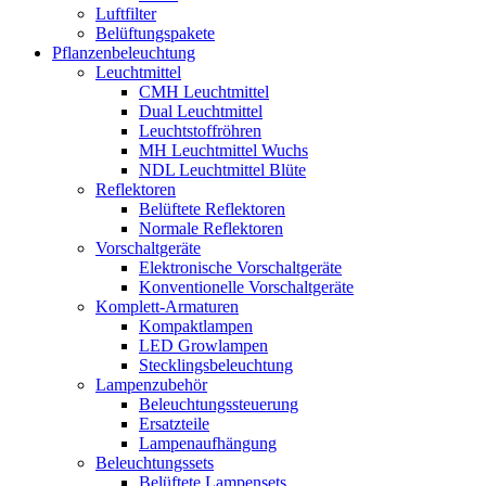
Luftfilter
Belüftungspakete
Pflanzenbeleuchtung
Leuchtmittel
CMH Leuchtmittel
Dual Leuchtmittel
Leuchtstoffröhren
MH Leuchtmittel Wuchs
NDL Leuchtmittel Blüte
Reflektoren
Belüftete Reflektoren
Normale Reflektoren
Vorschaltgeräte
Elektronische Vorschaltgeräte
Konventionelle Vorschaltgeräte
Komplett-Armaturen
Kompaktlampen
LED Growlampen
Stecklingsbeleuchtung
Lampenzubehör
Beleuchtungssteuerung
Ersatzteile
Lampenaufhängung
Beleuchtungssets
Belüftete Lampensets