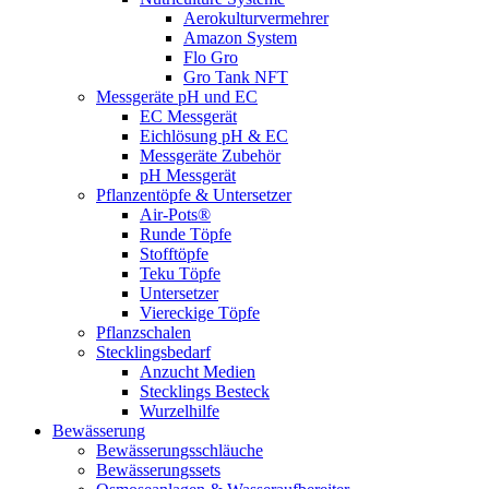
Aerokulturvermehrer
Amazon System
Flo Gro
Gro Tank NFT
Messgeräte pH und EC
EC Messgerät
Eichlösung pH & EC
Messgeräte Zubehör
pH Messgerät
Pflanzentöpfe & Untersetzer
Air-Pots®
Runde Töpfe
Stofftöpfe
Teku Töpfe
Untersetzer
Viereckige Töpfe
Pflanzschalen
Stecklingsbedarf
Anzucht Medien
Stecklings Besteck
Wurzelhilfe
Bewässerung
Bewässerungsschläuche
Bewässerungssets