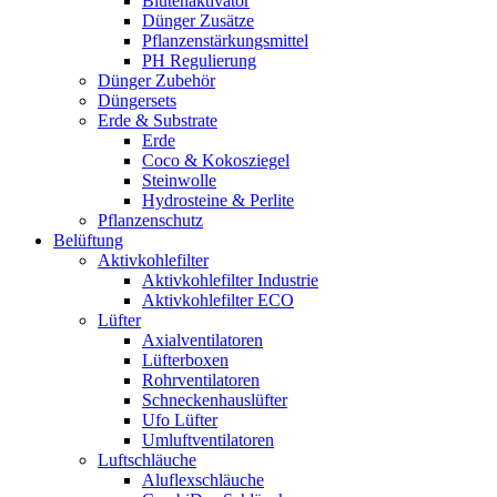
Blütenaktivator
Dünger Zusätze
Pflanzenstärkungsmittel
PH Regulierung
Dünger Zubehör
Düngersets
Erde & Substrate
Erde
Coco & Kokosziegel
Steinwolle
Hydrosteine & Perlite
Pflanzenschutz
Belüftung
Aktivkohlefilter
Aktivkohlefilter Industrie
Aktivkohlefilter ECO
Lüfter
Axialventilatoren
Lüfterboxen
Rohrventilatoren
Schneckenhauslüfter
Ufo Lüfter
Umluftventilatoren
Luftschläuche
Aluflexschläuche