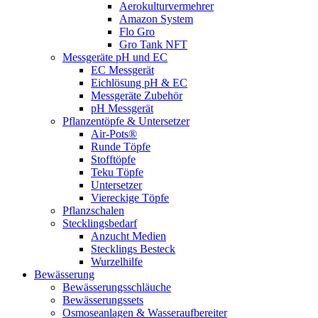
Aerokulturvermehrer
Amazon System
Flo Gro
Gro Tank NFT
Messgeräte pH und EC
EC Messgerät
Eichlösung pH & EC
Messgeräte Zubehör
pH Messgerät
Pflanzentöpfe & Untersetzer
Air-Pots®
Runde Töpfe
Stofftöpfe
Teku Töpfe
Untersetzer
Viereckige Töpfe
Pflanzschalen
Stecklingsbedarf
Anzucht Medien
Stecklings Besteck
Wurzelhilfe
Bewässerung
Bewässerungsschläuche
Bewässerungssets
Osmoseanlagen & Wasseraufbereiter