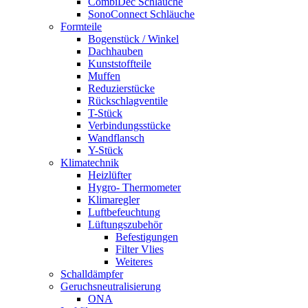
CombiDec Schläuche
SonoConnect Schläuche
Formteile
Bogenstück / Winkel
Dachhauben
Kunststoffteile
Muffen
Reduzierstücke
Rückschlagventile
T-Stück
Verbindungsstücke
Wandflansch
Y-Stück
Klimatechnik
Heizlüfter
Hygro- Thermometer
Klimaregler
Luftbefeuchtung
Lüftungszubehör
Befestigungen
Filter Vlies
Weiteres
Schalldämpfer
Geruchsneutralisierung
ONA