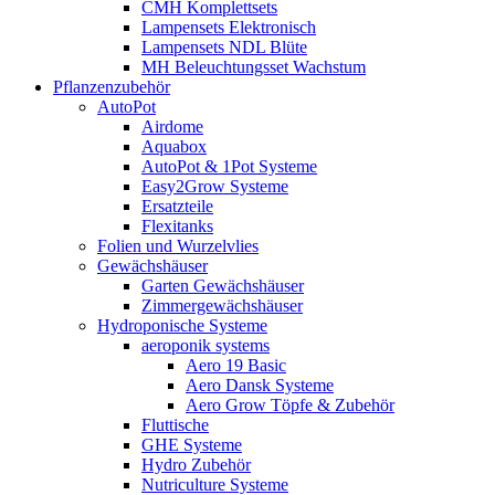
CMH Komplettsets
Lampensets Elektronisch
Lampensets NDL Blüte
MH Beleuchtungsset Wachstum
Pflanzenzubehör
AutoPot
Airdome
Aquabox
AutoPot & 1Pot Systeme
Easy2Grow Systeme
Ersatzteile
Flexitanks
Folien und Wurzelvlies
Gewächshäuser
Garten Gewächshäuser
Zimmergewächshäuser
Hydroponische Systeme
aeroponik systems
Aero 19 Basic
Aero Dansk Systeme
Aero Grow Töpfe & Zubehör
Fluttische
GHE Systeme
Hydro Zubehör
Nutriculture Systeme