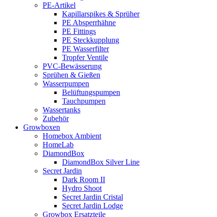
PE-Artikel
Kapillarspikes & Sprüher
PE Absperrhähne
PE Fittings
PE Steckkupplung
PE Wasserfilter
Tropfer Ventile
PVC-Bewässerung
Sprühen & Gießen
Wasserpumpen
Belüftungspumpen
Tauchpumpen
Wassertanks
Zubehör
Growboxen
Homebox Ambient
HomeLab
DiamondBox
DiamondBox Silver Line
Secret Jardin
Dark Room II
Hydro Shoot
Secret Jardin Cristal
Secret Jardin Lodge
Growbox Ersatzteile