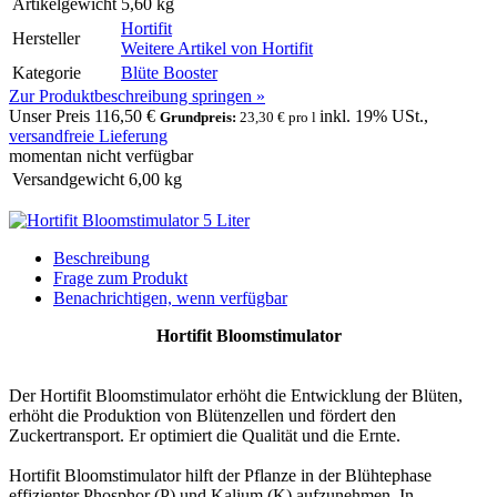
Artikelgewicht
5,60 kg
Hortifit
Hersteller
Weitere Artikel von
Hortifit
Kategorie
Blüte Booster
Zur Produktbeschreibung springen »
Unser Preis
116,50 €
inkl. 19% USt.,
Grundpreis:
23,30 € pro l
versandfreie Lieferung
momentan nicht verfügbar
Versandgewicht
6,00
kg
Beschreibung
Frage zum Produkt
Benachrichtigen, wenn verfügbar
Hortifit Bloomstimulator
Der Hortifit Bloomstimulator erhöht die Entwicklung der Blüten,
erhöht die Produktion von Blütenzellen und fördert den
Zuckertransport. Er optimiert die Qualität und die Ernte.
Hortifit Bloomstimulator hilft der Pflanze in der Blühtephase
effizienter Phosphor (P) und Kalium (K) aufzunehmen. In