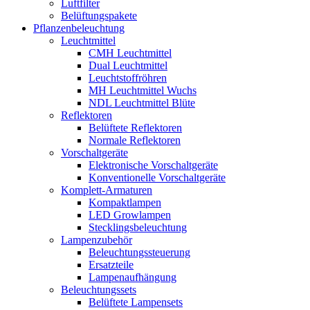
Luftfilter
Belüftungspakete
Pflanzenbeleuchtung
Leuchtmittel
CMH Leuchtmittel
Dual Leuchtmittel
Leuchtstoffröhren
MH Leuchtmittel Wuchs
NDL Leuchtmittel Blüte
Reflektoren
Belüftete Reflektoren
Normale Reflektoren
Vorschaltgeräte
Elektronische Vorschaltgeräte
Konventionelle Vorschaltgeräte
Komplett-Armaturen
Kompaktlampen
LED Growlampen
Stecklingsbeleuchtung
Lampenzubehör
Beleuchtungssteuerung
Ersatzteile
Lampenaufhängung
Beleuchtungssets
Belüftete Lampensets