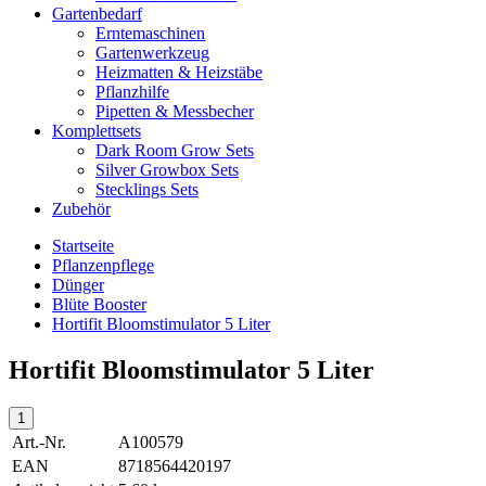
Gartenbedarf
Erntemaschinen
Gartenwerkzeug
Heizmatten & Heizstäbe
Pflanzhilfe
Pipetten & Messbecher
Komplettsets
Dark Room Grow Sets
Silver Growbox Sets
Stecklings Sets
Zubehör
Startseite
Pflanzenpflege
Dünger
Blüte Booster
Hortifit Bloomstimulator 5 Liter
Hortifit Bloomstimulator 5 Liter
Art.-Nr.
A100579
EAN
8718564420197