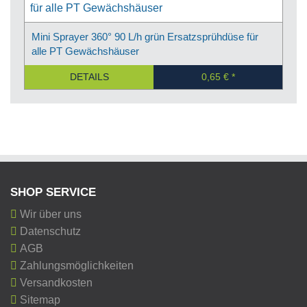
Mini Sprayer 360° 90 L/h grün Ersatzsprühdüse für
alle PT Gewächshäuser
DETAILS
0,65 €
SHOP SERVICE
Wir über uns
Datenschutz
AGB
Zahlungsmöglichkeiten
Versandkosten
Sitemap