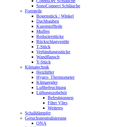
CombiDec Schläuche
SonoConnect Schläuche
Formteile
Bogenstück / Winkel
Dachhauben
Kunststoffteile
Muffen
Reduzierstücke
Rückschlagventile
T-Stück
Verbindungsstücke
Wandflansch
Y-Stück
Klimatechnik
Heizlüfter
Hygro- Thermometer
Klimaregler
Luftbefeuchtung
Lüftungszubehör
Befestigungen
Filter Vlies
Weiteres
Schalldämpfer
Geruchsneutralisierung
ONA