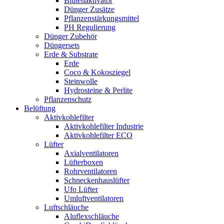
Blütenaktivator
Dünger Zusätze
Pflanzenstärkungsmittel
PH Regulierung
Dünger Zubehör
Düngersets
Erde & Substrate
Erde
Coco & Kokosziegel
Steinwolle
Hydrosteine & Perlite
Pflanzenschutz
Belüftung
Aktivkohlefilter
Aktivkohlefilter Industrie
Aktivkohlefilter ECO
Lüfter
Axialventilatoren
Lüfterboxen
Rohrventilatoren
Schneckenhauslüfter
Ufo Lüfter
Umluftventilatoren
Luftschläuche
Aluflexschläuche