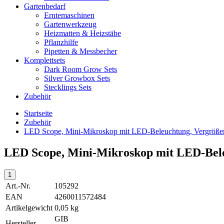
Gartenbedarf
Erntemaschinen
Gartenwerkzeug
Heizmatten & Heizstäbe
Pflanzhilfe
Pipetten & Messbecher
Komplettsets
Dark Room Grow Sets
Silver Growbox Sets
Stecklings Sets
Zubehör
Startseite
Zubehör
LED Scope, Mini-Mikroskop mit LED-Beleuchtung, Vergröße
LED Scope, Mini-Mikroskop mit LED-Bele
Art.-Nr.
105292
EAN
4260011572484
Artikelgewicht
0,05 kg
GIB
Hersteller