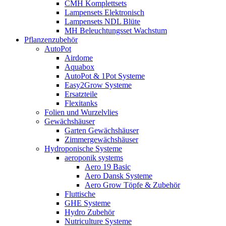
CMH Komplettsets
Lampensets Elektronisch
Lampensets NDL Blüte
MH Beleuchtungsset Wachstum
Pflanzenzubehör
AutoPot
Airdome
Aquabox
AutoPot & 1Pot Systeme
Easy2Grow Systeme
Ersatzteile
Flexitanks
Folien und Wurzelvlies
Gewächshäuser
Garten Gewächshäuser
Zimmergewächshäuser
Hydroponische Systeme
aeroponik systems
Aero 19 Basic
Aero Dansk Systeme
Aero Grow Töpfe & Zubehör
Fluttische
GHE Systeme
Hydro Zubehör
Nutriculture Systeme