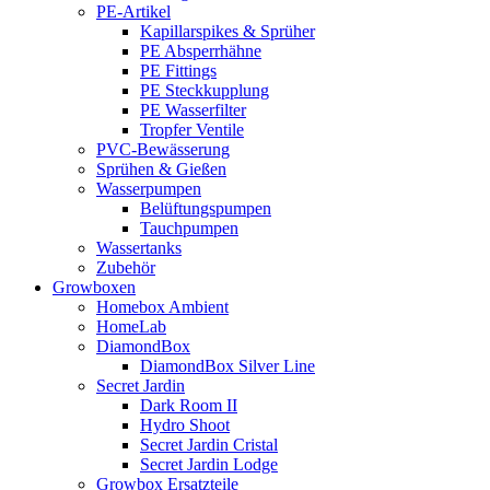
PE-Artikel
Kapillarspikes & Sprüher
PE Absperrhähne
PE Fittings
PE Steckkupplung
PE Wasserfilter
Tropfer Ventile
PVC-Bewässerung
Sprühen & Gießen
Wasserpumpen
Belüftungspumpen
Tauchpumpen
Wassertanks
Zubehör
Growboxen
Homebox Ambient
HomeLab
DiamondBox
DiamondBox Silver Line
Secret Jardin
Dark Room II
Hydro Shoot
Secret Jardin Cristal
Secret Jardin Lodge
Growbox Ersatzteile