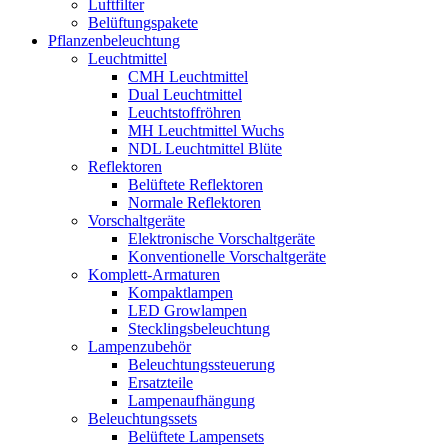
Luftfilter
Belüftungspakete
Pflanzenbeleuchtung
Leuchtmittel
CMH Leuchtmittel
Dual Leuchtmittel
Leuchtstoffröhren
MH Leuchtmittel Wuchs
NDL Leuchtmittel Blüte
Reflektoren
Belüftete Reflektoren
Normale Reflektoren
Vorschaltgeräte
Elektronische Vorschaltgeräte
Konventionelle Vorschaltgeräte
Komplett-Armaturen
Kompaktlampen
LED Growlampen
Stecklingsbeleuchtung
Lampenzubehör
Beleuchtungssteuerung
Ersatzteile
Lampenaufhängung
Beleuchtungssets
Belüftete Lampensets