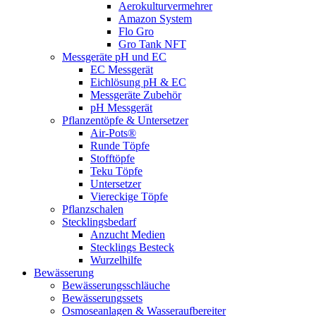
Aerokulturvermehrer
Amazon System
Flo Gro
Gro Tank NFT
Messgeräte pH und EC
EC Messgerät
Eichlösung pH & EC
Messgeräte Zubehör
pH Messgerät
Pflanzentöpfe & Untersetzer
Air-Pots®
Runde Töpfe
Stofftöpfe
Teku Töpfe
Untersetzer
Viereckige Töpfe
Pflanzschalen
Stecklingsbedarf
Anzucht Medien
Stecklings Besteck
Wurzelhilfe
Bewässerung
Bewässerungsschläuche
Bewässerungssets
Osmoseanlagen & Wasseraufbereiter