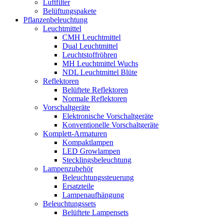
Luftfilter
Belüftungspakete
Pflanzenbeleuchtung
Leuchtmittel
CMH Leuchtmittel
Dual Leuchtmittel
Leuchtstoffröhren
MH Leuchtmittel Wuchs
NDL Leuchtmittel Blüte
Reflektoren
Belüftete Reflektoren
Normale Reflektoren
Vorschaltgeräte
Elektronische Vorschaltgeräte
Konventionelle Vorschaltgeräte
Komplett-Armaturen
Kompaktlampen
LED Growlampen
Stecklingsbeleuchtung
Lampenzubehör
Beleuchtungssteuerung
Ersatzteile
Lampenaufhängung
Beleuchtungssets
Belüftete Lampensets