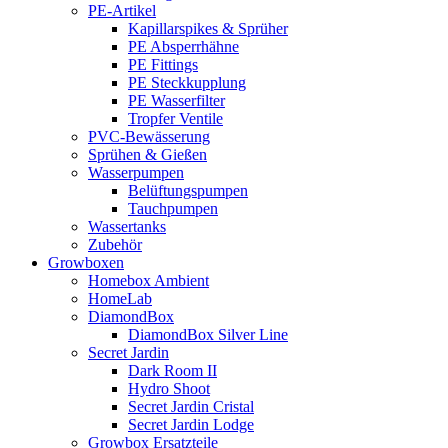
PE-Artikel
Kapillarspikes & Sprüher
PE Absperrhähne
PE Fittings
PE Steckkupplung
PE Wasserfilter
Tropfer Ventile
PVC-Bewässerung
Sprühen & Gießen
Wasserpumpen
Belüftungspumpen
Tauchpumpen
Wassertanks
Zubehör
Growboxen
Homebox Ambient
HomeLab
DiamondBox
DiamondBox Silver Line
Secret Jardin
Dark Room II
Hydro Shoot
Secret Jardin Cristal
Secret Jardin Lodge
Growbox Ersatzteile