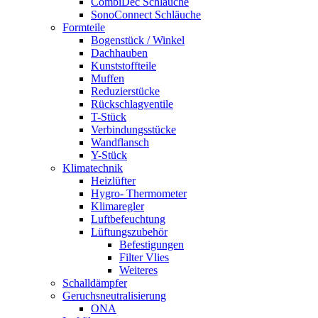
CombiDec Schläuche
SonoConnect Schläuche
Formteile
Bogenstück / Winkel
Dachhauben
Kunststoffteile
Muffen
Reduzierstücke
Rückschlagventile
T-Stück
Verbindungsstücke
Wandflansch
Y-Stück
Klimatechnik
Heizlüfter
Hygro- Thermometer
Klimaregler
Luftbefeuchtung
Lüftungszubehör
Befestigungen
Filter Vlies
Weiteres
Schalldämpfer
Geruchsneutralisierung
ONA