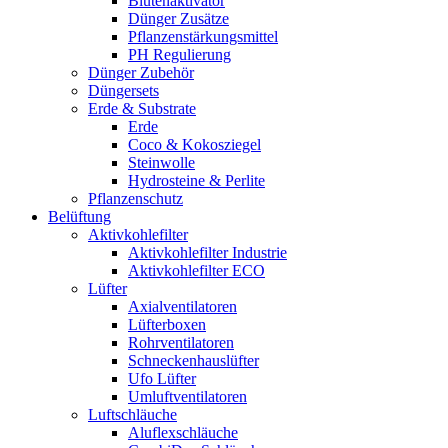
Blütenaktivator
Dünger Zusätze
Pflanzenstärkungsmittel
PH Regulierung
Dünger Zubehör
Düngersets
Erde & Substrate
Erde
Coco & Kokosziegel
Steinwolle
Hydrosteine & Perlite
Pflanzenschutz
Belüftung
Aktivkohlefilter
Aktivkohlefilter Industrie
Aktivkohlefilter ECO
Lüfter
Axialventilatoren
Lüfterboxen
Rohrventilatoren
Schneckenhauslüfter
Ufo Lüfter
Umluftventilatoren
Luftschläuche
Aluflexschläuche