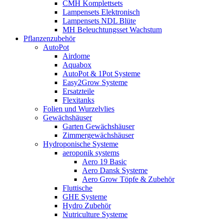
CMH Komplettsets
Lampensets Elektronisch
Lampensets NDL Blüte
MH Beleuchtungsset Wachstum
Pflanzenzubehör
AutoPot
Airdome
Aquabox
AutoPot & 1Pot Systeme
Easy2Grow Systeme
Ersatzteile
Flexitanks
Folien und Wurzelvlies
Gewächshäuser
Garten Gewächshäuser
Zimmergewächshäuser
Hydroponische Systeme
aeroponik systems
Aero 19 Basic
Aero Dansk Systeme
Aero Grow Töpfe & Zubehör
Fluttische
GHE Systeme
Hydro Zubehör
Nutriculture Systeme