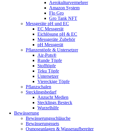
Aerokulturvermehrer
Amazon System
Flo Gro
Gro Tank NFT
Messgeräte pH und EC
EC Messgerät
Eichlösung pH & EC
Messgeräte Zubehör
pH Messgerät
Pflanzentöpfe & Untersetzer
Air-Pots®
Runde Töpfe
Stofftöpfe
Teku Töpfe
Untersetzer
Viereckige Töpfe
Pflanzschalen
Stecklingsbedarf
Anzucht Medien
Stecklings Besteck
Wurzelhilfe
Bewässerung
Bewässerungsschläuche
Bewässerungssets
Osmoseanlagen & Wasseraufbereiter