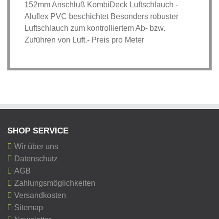
152mm Anschluß KombiDeck Luftschlauch -
Aluflex PVC beschichtet Besonders robuster
Luftschlauch zum kontrolliertem Ab- bzw.
Zuführen von Luft.- Preis pro Meter
SHOP SERVICE
Wir über uns
Datenschutz
AGB
Zahlungsmöglichkeiten
Versandkosten
Sitemap