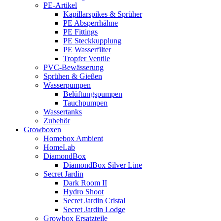
PE-Artikel
Kapillarspikes & Sprüher
PE Absperrhähne
PE Fittings
PE Steckkupplung
PE Wasserfilter
Tropfer Ventile
PVC-Bewässerung
Sprühen & Gießen
Wasserpumpen
Belüftungspumpen
Tauchpumpen
Wassertanks
Zubehör
Growboxen
Homebox Ambient
HomeLab
DiamondBox
DiamondBox Silver Line
Secret Jardin
Dark Room II
Hydro Shoot
Secret Jardin Cristal
Secret Jardin Lodge
Growbox Ersatzteile