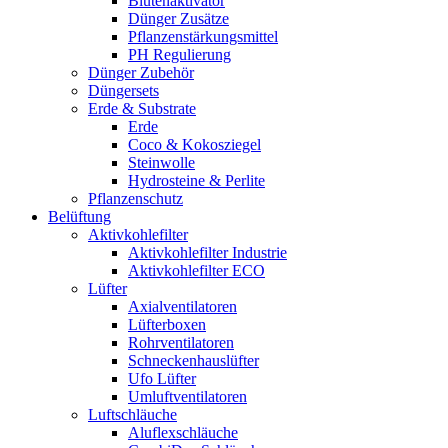
Blütenaktivator
Dünger Zusätze
Pflanzenstärkungsmittel
PH Regulierung
Dünger Zubehör
Düngersets
Erde & Substrate
Erde
Coco & Kokosziegel
Steinwolle
Hydrosteine & Perlite
Pflanzenschutz
Belüftung
Aktivkohlefilter
Aktivkohlefilter Industrie
Aktivkohlefilter ECO
Lüfter
Axialventilatoren
Lüfterboxen
Rohrventilatoren
Schneckenhauslüfter
Ufo Lüfter
Umluftventilatoren
Luftschläuche
Aluflexschläuche