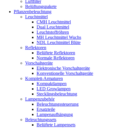
Luftfilter
Belüftungspakete
Pflanzenbeleuchtung
Leuchtmittel
CMH Leuchtmittel
Dual Leuchtmittel
Leuchtstoffröhren
MH Leuchtmittel Wuchs
NDL Leuchtmittel Blüte
Reflektoren
Belüftete Reflektoren
Normale Reflektoren
Vorschaltgeräte
Elektronische Vorschaltgeräte
Konventionelle Vorschaltgeräte
Komplett-Armaturen
Kompaktlampen
LED Growlampen
Stecklingsbeleuchtung
Lampenzubehör
Beleuchtungssteuerung
Ersatzteile
Lampenaufhängung
Beleuchtungssets
Belüftete Lampensets