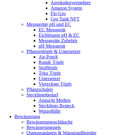
Aerokulturvermehrer
Amazon System
Flo Gro
Gro Tank NFT
Messgeräte pH und EC
EC Messgerät
Eichlösung pH & EC
Messgeräte Zubehör
pH Messgerät
Pflanzentöpfe & Untersetzer
Air-Pots®
Runde Töpfe
Stofftöpfe
Teku Töpfe
Untersetzer
Viereckige Töpfe
Pflanzschalen
Stecklingsbedarf
Anzucht Medien
Stecklings Besteck
Wurzelhilfe
Bewässerung
Bewässerungsschläuche
Bewässerungssets
Osmoseanlagen & Wasseraufbereiter