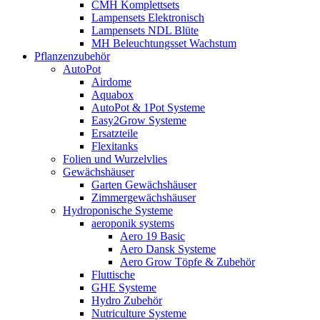
CMH Komplettsets
Lampensets Elektronisch
Lampensets NDL Blüte
MH Beleuchtungsset Wachstum
Pflanzenzubehör
AutoPot
Airdome
Aquabox
AutoPot & 1Pot Systeme
Easy2Grow Systeme
Ersatzteile
Flexitanks
Folien und Wurzelvlies
Gewächshäuser
Garten Gewächshäuser
Zimmergewächshäuser
Hydroponische Systeme
aeroponik systems
Aero 19 Basic
Aero Dansk Systeme
Aero Grow Töpfe & Zubehör
Fluttische
GHE Systeme
Hydro Zubehör
Nutriculture Systeme