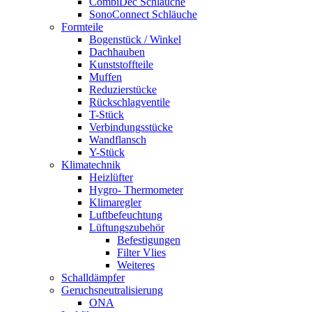
CombiDec Schläuche
SonoConnect Schläuche
Formteile
Bogenstück / Winkel
Dachhauben
Kunststoffteile
Muffen
Reduzierstücke
Rückschlagventile
T-Stück
Verbindungsstücke
Wandflansch
Y-Stück
Klimatechnik
Heizlüfter
Hygro- Thermometer
Klimaregler
Luftbefeuchtung
Lüftungszubehör
Befestigungen
Filter Vlies
Weiteres
Schalldämpfer
Geruchsneutralisierung
ONA