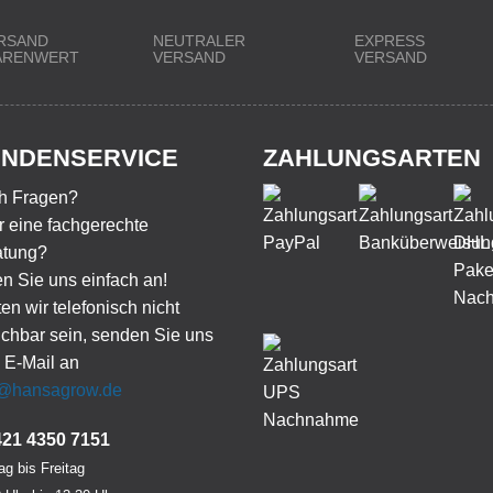
RSAND
NEUTRALER
EXPRESS
WARENWERT
VERSAND
VERSAND
NDENSERVICE
ZAHLUNGSARTEN
h Fragen?
 eine fachgerechte
atung?
n Sie uns einfach an!
ten wir telefonisch nicht
ichbar sein, senden Sie uns
 E-Mail an
o@hansagrow.de
421 4350 7151
g bis Freitag