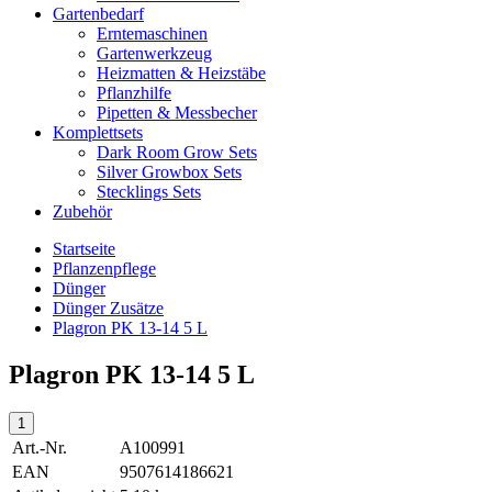
Gartenbedarf
Erntemaschinen
Gartenwerkzeug
Heizmatten & Heizstäbe
Pflanzhilfe
Pipetten & Messbecher
Komplettsets
Dark Room Grow Sets
Silver Growbox Sets
Stecklings Sets
Zubehör
Startseite
Pflanzenpflege
Dünger
Dünger Zusätze
Plagron PK 13-14 5 L
Plagron PK 13-14 5 L
Art.-Nr.
A100991
EAN
9507614186621