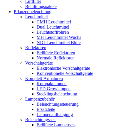
Luftfilter
Belüftungspakete
Pflanzenbeleuchtung
Leuchtmittel
CMH Leuchtmittel
Dual Leuchtmittel
Leuchtstoffröhren
MH Leuchtmittel Wuchs
NDL Leuchtmittel Blüte
Reflektoren
Belüftete Reflektoren
Normale Reflektoren
Vorschaltgeräte
Elektronische Vorschaltgeräte
Konventionelle Vorschaltgeräte
Komplett-Armaturen
Kompaktlampen
LED Growlampen
Stecklingsbeleuchtung
Lampenzubehör
Beleuchtungssteuerung
Ersatzteile
Lampenaufhängung
Beleuchtungssets
Belüftete Lampensets