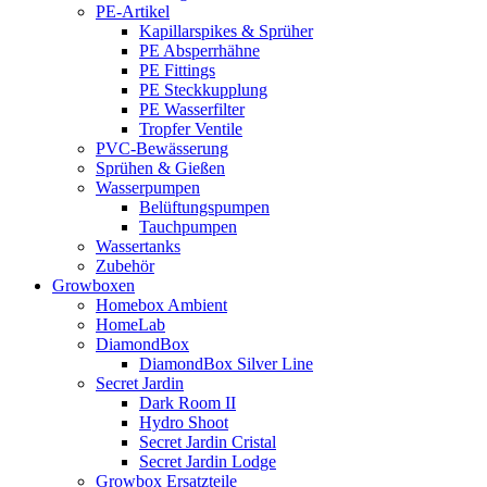
PE-Artikel
Kapillarspikes & Sprüher
PE Absperrhähne
PE Fittings
PE Steckkupplung
PE Wasserfilter
Tropfer Ventile
PVC-Bewässerung
Sprühen & Gießen
Wasserpumpen
Belüftungspumpen
Tauchpumpen
Wassertanks
Zubehör
Growboxen
Homebox Ambient
HomeLab
DiamondBox
DiamondBox Silver Line
Secret Jardin
Dark Room II
Hydro Shoot
Secret Jardin Cristal
Secret Jardin Lodge
Growbox Ersatzteile