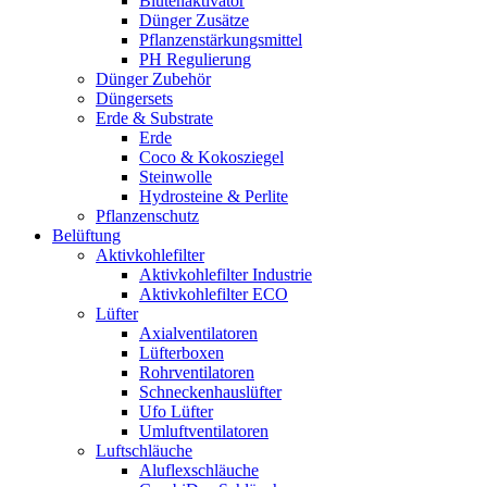
Blütenaktivator
Dünger Zusätze
Pflanzenstärkungsmittel
PH Regulierung
Dünger Zubehör
Düngersets
Erde & Substrate
Erde
Coco & Kokosziegel
Steinwolle
Hydrosteine & Perlite
Pflanzenschutz
Belüftung
Aktivkohlefilter
Aktivkohlefilter Industrie
Aktivkohlefilter ECO
Lüfter
Axialventilatoren
Lüfterboxen
Rohrventilatoren
Schneckenhauslüfter
Ufo Lüfter
Umluftventilatoren
Luftschläuche
Aluflexschläuche