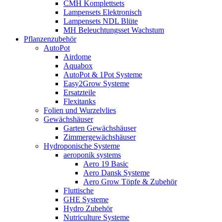
CMH Komplettsets
Lampensets Elektronisch
Lampensets NDL Blüte
MH Beleuchtungsset Wachstum
Pflanzenzubehör
AutoPot
Airdome
Aquabox
AutoPot & 1Pot Systeme
Easy2Grow Systeme
Ersatzteile
Flexitanks
Folien und Wurzelvlies
Gewächshäuser
Garten Gewächshäuser
Zimmergewächshäuser
Hydroponische Systeme
aeroponik systems
Aero 19 Basic
Aero Dansk Systeme
Aero Grow Töpfe & Zubehör
Fluttische
GHE Systeme
Hydro Zubehör
Nutriculture Systeme