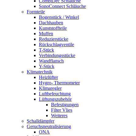
CombiDec Schläuche
SonoConnect Schläuche
Formteile
Bogenstück / Winkel
Dachhauben
Kunststoffteile
Muffen
Reduzierstücke
Rückschlagventile
T-Stück
Verbindungsstücke
Wandflansch
Y-Stück
Klimatechnik
Heizlüfter
Hygro- Thermometer
Klimaregler
Luftbefeuchtung
Lüftungszubehör
Befestigungen
Filter Vlies
Weiteres
Schalldämpfer
Geruchsneutralisierung
ONA