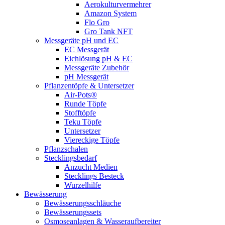
Aerokulturvermehrer
Amazon System
Flo Gro
Gro Tank NFT
Messgeräte pH und EC
EC Messgerät
Eichlösung pH & EC
Messgeräte Zubehör
pH Messgerät
Pflanzentöpfe & Untersetzer
Air-Pots®
Runde Töpfe
Stofftöpfe
Teku Töpfe
Untersetzer
Viereckige Töpfe
Pflanzschalen
Stecklingsbedarf
Anzucht Medien
Stecklings Besteck
Wurzelhilfe
Bewässerung
Bewässerungsschläuche
Bewässerungssets
Osmoseanlagen & Wasseraufbereiter