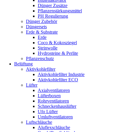
Blütenaktivator
Dünger Zusätze
Pflanzenstärkungsmittel
PH Regulierung
Dünger Zubehör
Düngersets
Erde & Substrate
Erde
Coco & Kokosziegel
Steinwolle
Hydrosteine & Perlite
Pflanzenschutz
Belüftung
Aktivkohlefilter
Aktivkohlefilter Industrie
Aktivkohlefilter ECO
Lüfter
Axialventilatoren
Lüfterboxen
Rohrventilatoren
Schneckenhauslüfter
Ufo Lüfter
Umluftventilatoren
Luftschläuche
Aluflexschläuche