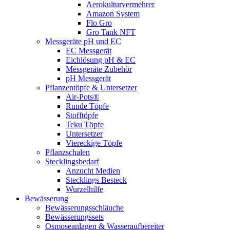
Aerokulturvermehrer
Amazon System
Flo Gro
Gro Tank NFT
Messgeräte pH und EC
EC Messgerät
Eichlösung pH & EC
Messgeräte Zubehör
pH Messgerät
Pflanzentöpfe & Untersetzer
Air-Pots®
Runde Töpfe
Stofftöpfe
Teku Töpfe
Untersetzer
Viereckige Töpfe
Pflanzschalen
Stecklingsbedarf
Anzucht Medien
Stecklings Besteck
Wurzelhilfe
Bewässerung
Bewässerungsschläuche
Bewässerungssets
Osmoseanlagen & Wasseraufbereiter