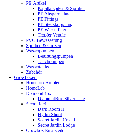
PE-Artikel
Kapillarspikes & Sprüher
PE Absperrhähne
PE Fittings
PE Steckkupplung
PE Wasserfilter
Tropfer Ventile
PVC-Bewässerung
Sprühen & Gießen
Wasserpumpen
Belüftungspumpen
Tauchpumpen
Wassertanks
Zubehör
Growboxen
Homebox Ambient
HomeLab
DiamondBox
DiamondBox Silver Line
Secret Jardin
Dark Room II
Hydro Shoot
Secret Jardin Cristal
Secret Jardin Lodge
Growbox Ersatzteile