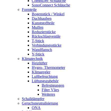
CombiDec Schläuche
SonoConnect Schläuche
Formteile
Bogenstück / Winkel
Dachhauben
Kunststoffteile
Muffen
Reduzierstücke
Rückschlagventile
T-Stück
Verbindungsstücke
Wandflansch
Y-Stück
Klimatechnik
Heizlüfter
Hygro- Thermometer
Klimaregler
Luftbefeuchtung
Lüftungszubehör
Befestigungen
Filter Vlies
Weiteres
Schalldämpfer
Geruchsneutralisierung
ONA