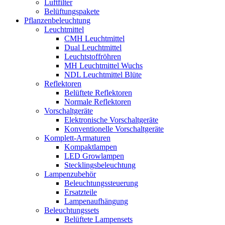
Luftfilter
Belüftungspakete
Pflanzenbeleuchtung
Leuchtmittel
CMH Leuchtmittel
Dual Leuchtmittel
Leuchtstoffröhren
MH Leuchtmittel Wuchs
NDL Leuchtmittel Blüte
Reflektoren
Belüftete Reflektoren
Normale Reflektoren
Vorschaltgeräte
Elektronische Vorschaltgeräte
Konventionelle Vorschaltgeräte
Komplett-Armaturen
Kompaktlampen
LED Growlampen
Stecklingsbeleuchtung
Lampenzubehör
Beleuchtungssteuerung
Ersatzteile
Lampenaufhängung
Beleuchtungssets
Belüftete Lampensets