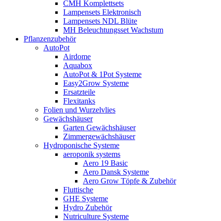
CMH Komplettsets
Lampensets Elektronisch
Lampensets NDL Blüte
MH Beleuchtungsset Wachstum
Pflanzenzubehör
AutoPot
Airdome
Aquabox
AutoPot & 1Pot Systeme
Easy2Grow Systeme
Ersatzteile
Flexitanks
Folien und Wurzelvlies
Gewächshäuser
Garten Gewächshäuser
Zimmergewächshäuser
Hydroponische Systeme
aeroponik systems
Aero 19 Basic
Aero Dansk Systeme
Aero Grow Töpfe & Zubehör
Fluttische
GHE Systeme
Hydro Zubehör
Nutriculture Systeme