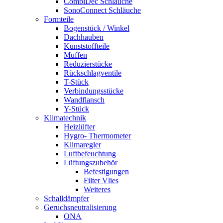
CombiDec Schläuche
SonoConnect Schläuche
Formteile
Bogenstück / Winkel
Dachhauben
Kunststoffteile
Muffen
Reduzierstücke
Rückschlagventile
T-Stück
Verbindungsstücke
Wandflansch
Y-Stück
Klimatechnik
Heizlüfter
Hygro- Thermometer
Klimaregler
Luftbefeuchtung
Lüftungszubehör
Befestigungen
Filter Vlies
Weiteres
Schalldämpfer
Geruchsneutralisierung
ONA