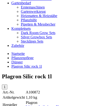
Gartenbedarf
Erntemaschinen
Gartenwerkzeug
Heizmatten & Heizstäbe
Pflanzhilfe
Pipetten & Messbecher
Komplettsets
Dark Room Grow Sets
Silver Growbox Sets
Stecklings Sets
Zubehör
Startseite
Pflanzenpflege
Dünger
Plagron Silic rock 1l
Plagron Silic rock 1l
Art.-Nr.
A100872
Artikelgewicht
1,10 kg
Plagron
Hersteller