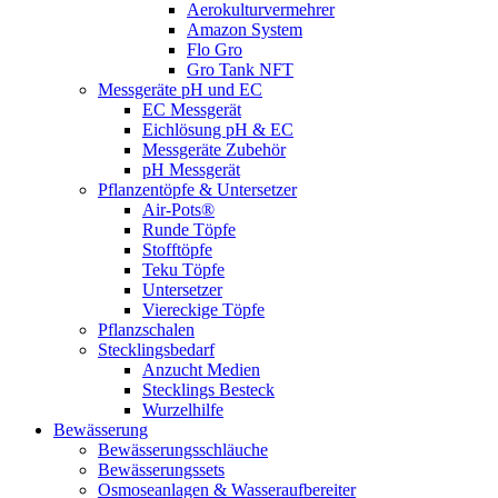
Aerokulturvermehrer
Amazon System
Flo Gro
Gro Tank NFT
Messgeräte pH und EC
EC Messgerät
Eichlösung pH & EC
Messgeräte Zubehör
pH Messgerät
Pflanzentöpfe & Untersetzer
Air-Pots®
Runde Töpfe
Stofftöpfe
Teku Töpfe
Untersetzer
Viereckige Töpfe
Pflanzschalen
Stecklingsbedarf
Anzucht Medien
Stecklings Besteck
Wurzelhilfe
Bewässerung
Bewässerungsschläuche
Bewässerungssets
Osmoseanlagen & Wasseraufbereiter