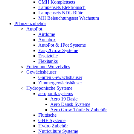
CMH Komplettsets
Lampensets Elektronisch
Lampensets NDL Blüte
MH Beleuchtungsset Wachstum
Pflanzenzubehör
AutoPot
Airdome
Aquabox
AutoPot & 1Pot Systeme
Easy2Grow Systeme
Ersatzteile
Flexitanks
Folien und Wurzelvlies
Gewächshäuser
Garten Gewächshäuser
Zimmergewächshäuser
Hydroponische Systeme
aeroponik systems
Aero 19 Basic
Aero Dansk Systeme
Aero Grow Töpfe & Zubehör
Fluttische
GHE Systeme
Hydro Zubehör
Nutriculture Systeme