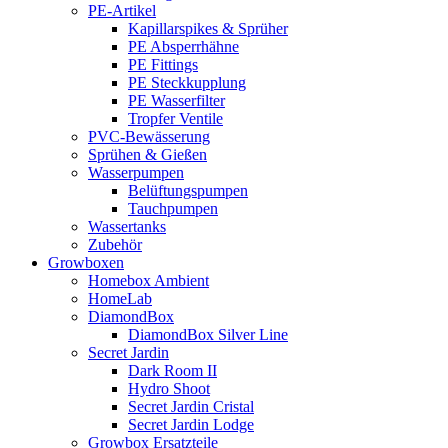
PE-Artikel
Kapillarspikes & Sprüher
PE Absperrhähne
PE Fittings
PE Steckkupplung
PE Wasserfilter
Tropfer Ventile
PVC-Bewässerung
Sprühen & Gießen
Wasserpumpen
Belüftungspumpen
Tauchpumpen
Wassertanks
Zubehör
Growboxen
Homebox Ambient
HomeLab
DiamondBox
DiamondBox Silver Line
Secret Jardin
Dark Room II
Hydro Shoot
Secret Jardin Cristal
Secret Jardin Lodge
Growbox Ersatzteile