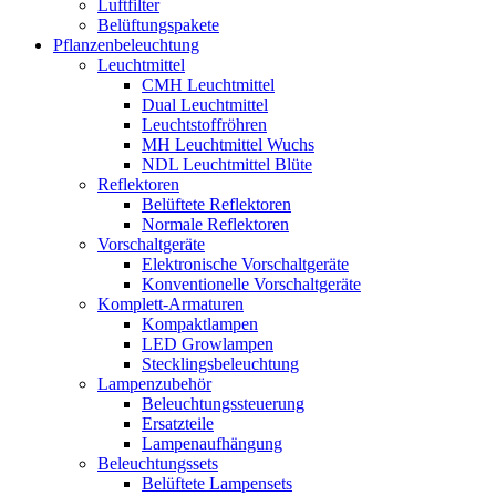
Luftfilter
Belüftungspakete
Pflanzenbeleuchtung
Leuchtmittel
CMH Leuchtmittel
Dual Leuchtmittel
Leuchtstoffröhren
MH Leuchtmittel Wuchs
NDL Leuchtmittel Blüte
Reflektoren
Belüftete Reflektoren
Normale Reflektoren
Vorschaltgeräte
Elektronische Vorschaltgeräte
Konventionelle Vorschaltgeräte
Komplett-Armaturen
Kompaktlampen
LED Growlampen
Stecklingsbeleuchtung
Lampenzubehör
Beleuchtungssteuerung
Ersatzteile
Lampenaufhängung
Beleuchtungssets
Belüftete Lampensets