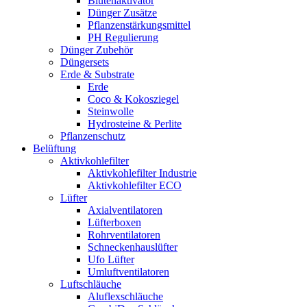
Blütenaktivator
Dünger Zusätze
Pflanzenstärkungsmittel
PH Regulierung
Dünger Zubehör
Düngersets
Erde & Substrate
Erde
Coco & Kokosziegel
Steinwolle
Hydrosteine & Perlite
Pflanzenschutz
Belüftung
Aktivkohlefilter
Aktivkohlefilter Industrie
Aktivkohlefilter ECO
Lüfter
Axialventilatoren
Lüfterboxen
Rohrventilatoren
Schneckenhauslüfter
Ufo Lüfter
Umluftventilatoren
Luftschläuche
Aluflexschläuche