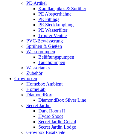
PE-Artikel
Kapillarspikes & Sprüher
PE Absperrhähne
PE Fittings
PE Steckkupplung
PE Wasserfilter
Tropfer Ventile
PVC-Bewässerung
Sprühen & Gießen
Wasserpumpen
Belüftungspumpen
Tauchpumpen
Wassertanks
Zubehör
Growboxen
Homebox Ambient
HomeLab
DiamondBox
DiamondBox Silver Line
Secret Jardin
Dark Room II
Hydro Shoot
Secret Jardin Cristal
Secret Jardin Lodge
Growbox Ersatzteile