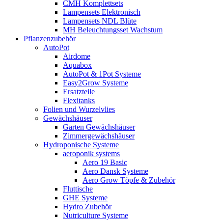
CMH Komplettsets
Lampensets Elektronisch
Lampensets NDL Blüte
MH Beleuchtungsset Wachstum
Pflanzenzubehör
AutoPot
Airdome
Aquabox
AutoPot & 1Pot Systeme
Easy2Grow Systeme
Ersatzteile
Flexitanks
Folien und Wurzelvlies
Gewächshäuser
Garten Gewächshäuser
Zimmergewächshäuser
Hydroponische Systeme
aeroponik systems
Aero 19 Basic
Aero Dansk Systeme
Aero Grow Töpfe & Zubehör
Fluttische
GHE Systeme
Hydro Zubehör
Nutriculture Systeme