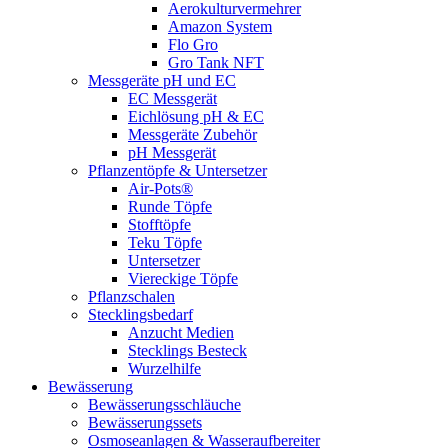
Aerokulturvermehrer
Amazon System
Flo Gro
Gro Tank NFT
Messgeräte pH und EC
EC Messgerät
Eichlösung pH & EC
Messgeräte Zubehör
pH Messgerät
Pflanzentöpfe & Untersetzer
Air-Pots®
Runde Töpfe
Stofftöpfe
Teku Töpfe
Untersetzer
Viereckige Töpfe
Pflanzschalen
Stecklingsbedarf
Anzucht Medien
Stecklings Besteck
Wurzelhilfe
Bewässerung
Bewässerungsschläuche
Bewässerungssets
Osmoseanlagen & Wasseraufbereiter