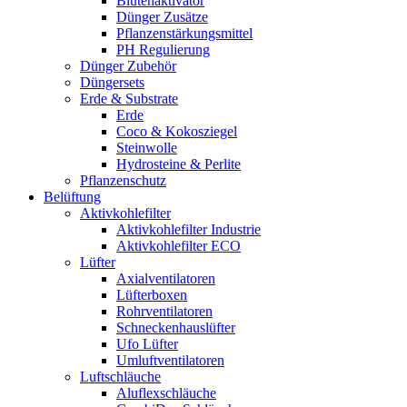
Blütenaktivator
Dünger Zusätze
Pflanzenstärkungsmittel
PH Regulierung
Dünger Zubehör
Düngersets
Erde & Substrate
Erde
Coco & Kokosziegel
Steinwolle
Hydrosteine & Perlite
Pflanzenschutz
Belüftung
Aktivkohlefilter
Aktivkohlefilter Industrie
Aktivkohlefilter ECO
Lüfter
Axialventilatoren
Lüfterboxen
Rohrventilatoren
Schneckenhauslüfter
Ufo Lüfter
Umluftventilatoren
Luftschläuche
Aluflexschläuche