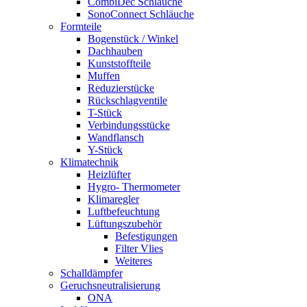
CombiDec Schläuche
SonoConnect Schläuche
Formteile
Bogenstück / Winkel
Dachhauben
Kunststoffteile
Muffen
Reduzierstücke
Rückschlagventile
T-Stück
Verbindungsstücke
Wandflansch
Y-Stück
Klimatechnik
Heizlüfter
Hygro- Thermometer
Klimaregler
Luftbefeuchtung
Lüftungszubehör
Befestigungen
Filter Vlies
Weiteres
Schalldämpfer
Geruchsneutralisierung
ONA