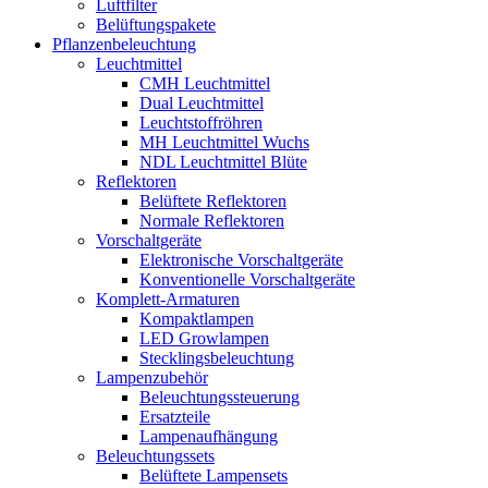
Luftfilter
Belüftungspakete
Pflanzenbeleuchtung
Leuchtmittel
CMH Leuchtmittel
Dual Leuchtmittel
Leuchtstoffröhren
MH Leuchtmittel Wuchs
NDL Leuchtmittel Blüte
Reflektoren
Belüftete Reflektoren
Normale Reflektoren
Vorschaltgeräte
Elektronische Vorschaltgeräte
Konventionelle Vorschaltgeräte
Komplett-Armaturen
Kompaktlampen
LED Growlampen
Stecklingsbeleuchtung
Lampenzubehör
Beleuchtungssteuerung
Ersatzteile
Lampenaufhängung
Beleuchtungssets
Belüftete Lampensets