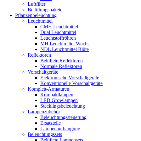
Luftfilter
Belüftungspakete
Pflanzenbeleuchtung
Leuchtmittel
CMH Leuchtmittel
Dual Leuchtmittel
Leuchtstoffröhren
MH Leuchtmittel Wuchs
NDL Leuchtmittel Blüte
Reflektoren
Belüftete Reflektoren
Normale Reflektoren
Vorschaltgeräte
Elektronische Vorschaltgeräte
Konventionelle Vorschaltgeräte
Komplett-Armaturen
Kompaktlampen
LED Growlampen
Stecklingsbeleuchtung
Lampenzubehör
Beleuchtungssteuerung
Ersatzteile
Lampenaufhängung
Beleuchtungssets
Belüftete Lampensets