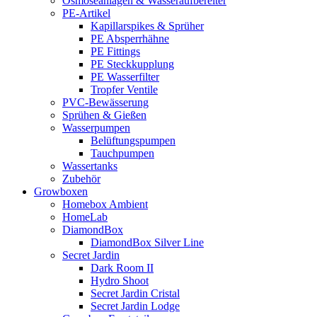
Osmoseanlagen & Wasseraufbereiter
PE-Artikel
Kapillarspikes & Sprüher
PE Absperrhähne
PE Fittings
PE Steckkupplung
PE Wasserfilter
Tropfer Ventile
PVC-Bewässerung
Sprühen & Gießen
Wasserpumpen
Belüftungspumpen
Tauchpumpen
Wassertanks
Zubehör
Growboxen
Homebox Ambient
HomeLab
DiamondBox
DiamondBox Silver Line
Secret Jardin
Dark Room II
Hydro Shoot
Secret Jardin Cristal
Secret Jardin Lodge