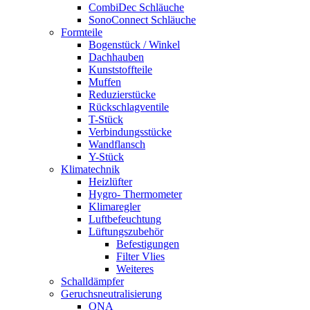
CombiDec Schläuche
SonoConnect Schläuche
Formteile
Bogenstück / Winkel
Dachhauben
Kunststoffteile
Muffen
Reduzierstücke
Rückschlagventile
T-Stück
Verbindungsstücke
Wandflansch
Y-Stück
Klimatechnik
Heizlüfter
Hygro- Thermometer
Klimaregler
Luftbefeuchtung
Lüftungszubehör
Befestigungen
Filter Vlies
Weiteres
Schalldämpfer
Geruchsneutralisierung
ONA