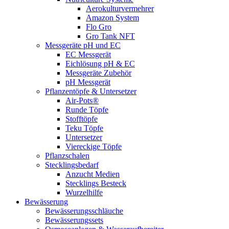
Aerokulturvermehrer
Amazon System
Flo Gro
Gro Tank NFT
Messgeräte pH und EC
EC Messgerät
Eichlösung pH & EC
Messgeräte Zubehör
pH Messgerät
Pflanzentöpfe & Untersetzer
Air-Pots®
Runde Töpfe
Stofftöpfe
Teku Töpfe
Untersetzer
Viereckige Töpfe
Pflanzschalen
Stecklingsbedarf
Anzucht Medien
Stecklings Besteck
Wurzelhilfe
Bewässerung
Bewässerungsschläuche
Bewässerungssets