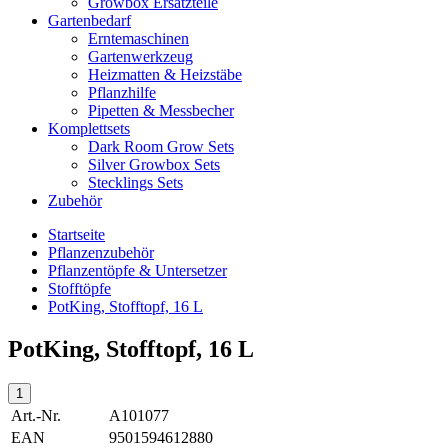
Growbox Ersatzteile
Gartenbedarf
Erntemaschinen
Gartenwerkzeug
Heizmatten & Heizstäbe
Pflanzhilfe
Pipetten & Messbecher
Komplettsets
Dark Room Grow Sets
Silver Growbox Sets
Stecklings Sets
Zubehör
Startseite
Pflanzenzubehör
Pflanzentöpfe & Untersetzer
Stofftöpfe
PotKing, Stofftopf, 16 L
PotKing, Stofftopf, 16 L
Art.-Nr.
A101077
EAN
9501594612880