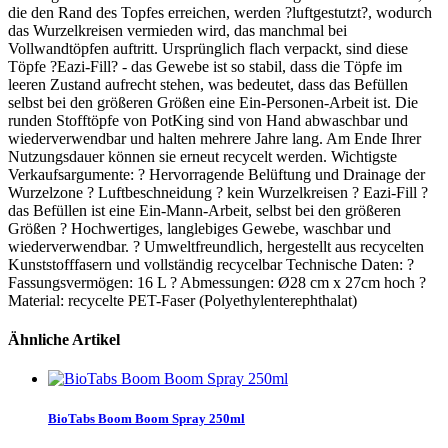
die den Rand des Topfes erreichen, werden ?luftgestutzt?, wodurch
das Wurzelkreisen vermieden wird, das manchmal bei
Vollwandtöpfen auftritt. Ursprünglich flach verpackt, sind diese
Töpfe ?Eazi-Fill? - das Gewebe ist so stabil, dass die Töpfe im
leeren Zustand aufrecht stehen, was bedeutet, dass das Befüllen
selbst bei den größeren Größen eine Ein-Personen-Arbeit ist. Die
runden Stofftöpfe von PotKing sind von Hand abwaschbar und
wiederverwendbar und halten mehrere Jahre lang. Am Ende Ihrer
Nutzungsdauer können sie erneut recycelt werden. Wichtigste
Verkaufsargumente: ? Hervorragende Belüftung und Drainage der
Wurzelzone ? Luftbeschneidung ? kein Wurzelkreisen ? Eazi-Fill ?
das Befüllen ist eine Ein-Mann-Arbeit, selbst bei den größeren
Größen ? Hochwertiges, langlebiges Gewebe, waschbar und
wiederverwendbar. ? Umweltfreundlich, hergestellt aus recycelten
Kunststofffasern und vollständig recycelbar Technische Daten: ?
Fassungsvermögen: 16 L ? Abmessungen: Ø28 cm x 27cm hoch ?
Material: recycelte PET-Faser (Polyethylenterephthalat)
Ähnliche Artikel
BioTabs Boom Boom Spray 250ml