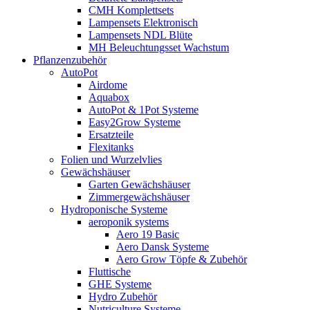
CMH Komplettsets
Lampensets Elektronisch
Lampensets NDL Blüte
MH Beleuchtungsset Wachstum
Pflanzenzubehör
AutoPot
Airdome
Aquabox
AutoPot & 1Pot Systeme
Easy2Grow Systeme
Ersatzteile
Flexitanks
Folien und Wurzelvlies
Gewächshäuser
Garten Gewächshäuser
Zimmergewächshäuser
Hydroponische Systeme
aeroponik systems
Aero 19 Basic
Aero Dansk Systeme
Aero Grow Töpfe & Zubehör
Fluttische
GHE Systeme
Hydro Zubehör
Nutriculture Systeme