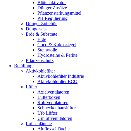
Blütenaktivator
Dünger Zusätze
Pflanzenstärkungsmittel
PH Regulierung
Dünger Zubehör
Düngersets
Erde & Substrate
Erde
Coco & Kokosziegel
Steinwolle
Hydrosteine & Perlite
Pflanzenschutz
Belüftung
Aktivkohlefilter
Aktivkohlefilter Industrie
Aktivkohlefilter ECO
Lüfter
Axialventilatoren
Lüfterboxen
Rohrventilatoren
Schneckenhauslüfter
Ufo Lüfter
Umluftventilatoren
Luftschläuche
Aluflexschläuche