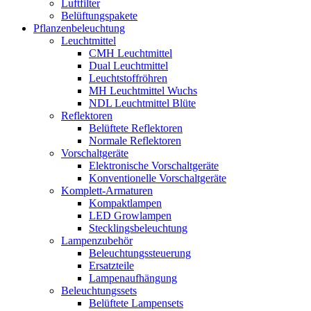
Luftfilter
Belüftungspakete
Pflanzenbeleuchtung
Leuchtmittel
CMH Leuchtmittel
Dual Leuchtmittel
Leuchtstoffröhren
MH Leuchtmittel Wuchs
NDL Leuchtmittel Blüte
Reflektoren
Belüftete Reflektoren
Normale Reflektoren
Vorschaltgeräte
Elektronische Vorschaltgeräte
Konventionelle Vorschaltgeräte
Komplett-Armaturen
Kompaktlampen
LED Growlampen
Stecklingsbeleuchtung
Lampenzubehör
Beleuchtungssteuerung
Ersatzteile
Lampenaufhängung
Beleuchtungssets
Belüftete Lampensets