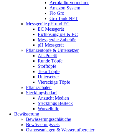
Aerokulturvermehrer
Amazon System
Flo Gro
Gro Tank NFT
Messgeräte pH und EC
EC Messgerät
Eichlösung pH & EC
Messgeräte Zubehör
pH Messgerät
Pflanzentöpfe & Untersetzer
Air-Pots®
Runde Töpfe
Stofftöpfe
Teku Töpfe
Untersetzer
Viereckige Töpfe
Pflanzschalen
Stecklingsbedarf
Anzucht Medien
Stecklings Besteck
Wurzelhilfe
Bewässerung
Bewässerungsschläuche
Bewässerungssets
Osmoseanlagen & Wasseraufbereiter