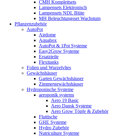
CMH Komplettsets
Lampensets Elektronisch
Lampensets NDL Blüte
MH Beleuchtungsset Wachstum
Pflanzenzubehör
AutoPot
Airdome
Aquabox
AutoPot & 1Pot Systeme
Easy2Grow Systeme
Ersatzteile
Flexitanks
Folien und Wurzelvlies
Gewächshäuser
Garten Gewächshäuser
Zimmergewächshäuser
Hydroponische Systeme
aeroponik systems
Aero 19 Basic
Aero Dansk Systeme
Aero Grow Töpfe & Zubehör
Fluttische
GHE Systeme
Hydro Zubehör
Nutriculture Systeme