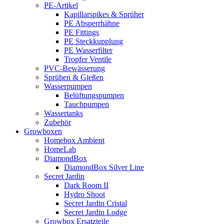
PE-Artikel
Kapillarspikes & Sprüher
PE Absperrhähne
PE Fittings
PE Steckkupplung
PE Wasserfilter
Tropfer Ventile
PVC-Bewässerung
Sprühen & Gießen
Wasserpumpen
Belüftungspumpen
Tauchpumpen
Wassertanks
Zubehör
Growboxen
Homebox Ambient
HomeLab
DiamondBox
DiamondBox Silver Line
Secret Jardin
Dark Room II
Hydro Shoot
Secret Jardin Cristal
Secret Jardin Lodge
Growbox Ersatzteile