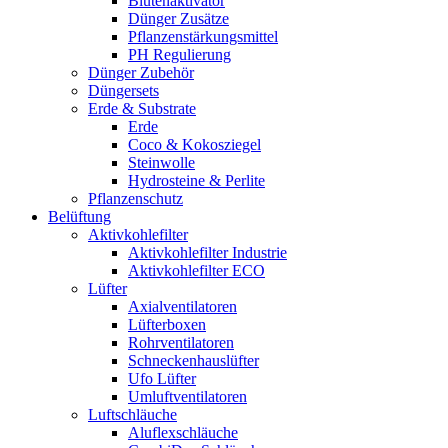
Blütenaktivator
Dünger Zusätze
Pflanzenstärkungsmittel
PH Regulierung
Dünger Zubehör
Düngersets
Erde & Substrate
Erde
Coco & Kokosziegel
Steinwolle
Hydrosteine & Perlite
Pflanzenschutz
Belüftung
Aktivkohlefilter
Aktivkohlefilter Industrie
Aktivkohlefilter ECO
Lüfter
Axialventilatoren
Lüfterboxen
Rohrventilatoren
Schneckenhauslüfter
Ufo Lüfter
Umluftventilatoren
Luftschläuche
Aluflexschläuche