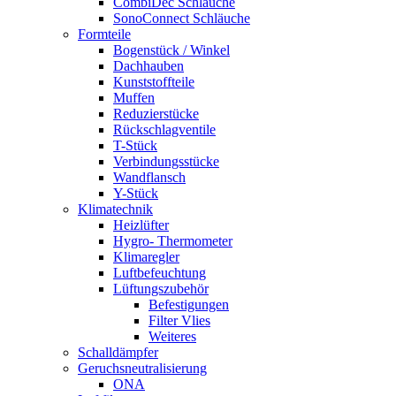
CombiDec Schläuche
SonoConnect Schläuche
Formteile
Bogenstück / Winkel
Dachhauben
Kunststoffteile
Muffen
Reduzierstücke
Rückschlagventile
T-Stück
Verbindungsstücke
Wandflansch
Y-Stück
Klimatechnik
Heizlüfter
Hygro- Thermometer
Klimaregler
Luftbefeuchtung
Lüftungszubehör
Befestigungen
Filter Vlies
Weiteres
Schalldämpfer
Geruchsneutralisierung
ONA