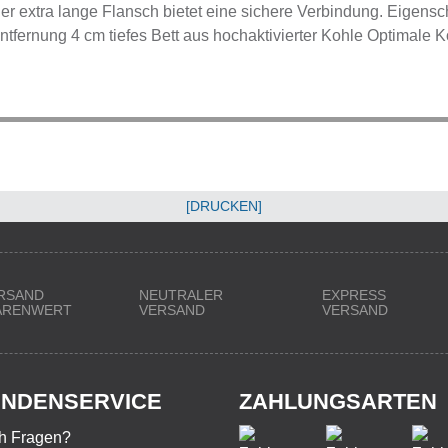
Der extra lange Flansch bietet eine sichere Verbindung. Eigensch
ntfernung 4 cm tiefes Bett aus hochaktivierter Kohle Optimale 
[DRUCKEN]
RSAND
NEUTRALER
EXPRESS
WARENWERT
VERSAND
VERSAND
NDENSERVICE
ZAHLUNGSARTEN
h Fragen?