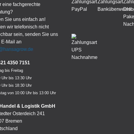
 eine fachgerechte
atung?
n Sie uns einfach an!
ten wir telefonisch nicht
ichbar sein, senden Sie uns
 E-Mail an
o@hansagrow.de
421 4350 7151
g bis Freitag
 Uhr bis 13:30 Uhr
 Uhr bis 18:30 Uhr
tag von 10:00 Uhr bis 13:00 Uhr
Handel & Logistik GmbH
edter Osterdeich 241
07 Bremen
tschland