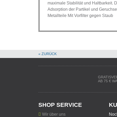
maximale Stabilität und Haltbarkeit. 
Adsorption der Partikel und Geruchse
Metallteile Mit Vorfilter gegen Staub
« ZURÜCK
GRATISVE
AB 75 € 
SHOP SERVICE
KU
Wir über uns
Noc