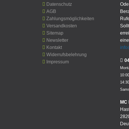
Datenschutz
Oder
AGB
Ber
Zahlungsmöglichkeiten
Rufe
Versandkosten
Soll
Sitemap
erre
Newsletter
eine
Kontakt
inf
Widerrufsbelehrung
0
Impressum
Monta
10:00
14:30
Sams
MC 
Hast
282
Deu