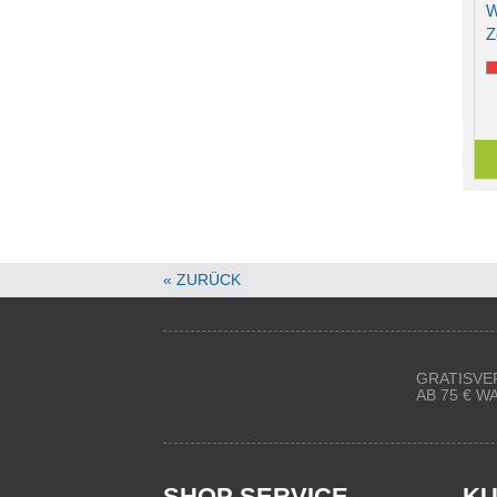
W
Z
« ZURÜCK
GRATISVE
AB 75 € 
SHOP SERVICE
KU