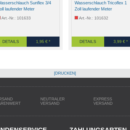
asserschlauch Sunflex 3/4
Wasserschlauch Tricoflex 1
oll laufender Meter
Zoll laufender Meter
Art.-Nr.: 101633
Art.-Nr.: 101632
DETAILS
1,95 € *
DETAILS
3,99 € *
[DRUCKEN]
RSAND
NEUTRALER
EXPRESS
WARENWERT
VERSAND
VERSAND
NDENSERVICE
ZAHLUNGSARTEN