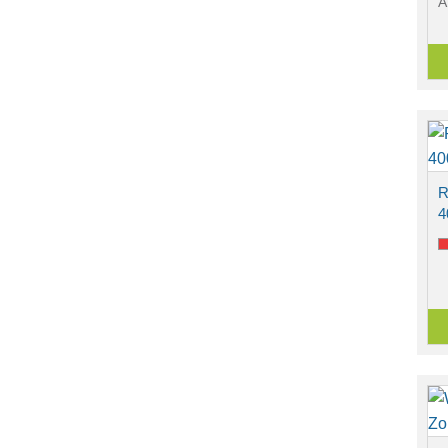
A
R
4