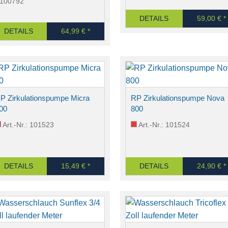
100792
DETAILS
59,00 € *
DETAILS
64,99 € *
P Zirkulationspumpe Micra
RP Zirkulationspumpe Nova
00
800
Art.-Nr.: 101523
Art.-Nr.: 101524
DETAILS
15,49 € *
DETAILS
24,90 € *