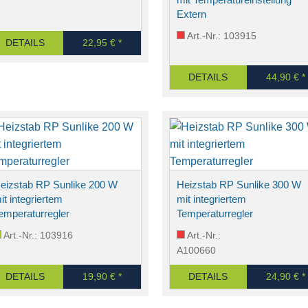
Extern
Art.-Nr.: 103915
DETAILS
22,95 € *
DETAILS
44,90 € *
eizstab RP Sunlike 200 W
Heizstab RP Sunlike 300 W
it integriertem
mit integriertem
emperaturregler
Temperaturregler
Art.-Nr.: 103916
Art.-Nr.:
A100660
DETAILS
19,90 € *
DETAILS
24,90 € *