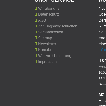
Wir über uns
Noc
Datenschutz
Oder
AGB
Ber
Zahlungsmöglichkeiten
Rufe
Versandkosten
Soll
Sitemap
erre
Newsletter
eine
Kontakt
inf
Widerrufsbelehrung
0
Impressum
Monta
10:00
14:30
Sams
MC 
Hast