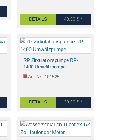
DETAILS
49,90 € *
RP Zirkulationspumpe RP-
1400 Umwälzpumpe
Art.-Nr.: 101525
DETAILS
39,90 € *