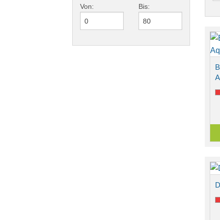
Von:
Bis:
B
A
D