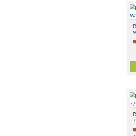
R
W
R
7