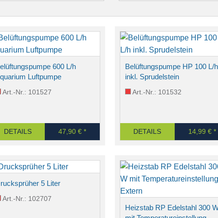
elüftungspumpe 600 L/h
Belüftungspumpe HP 100 L/h
quarium Luftpumpe
inkl. Sprudelstein
Art.-Nr.: 101527
Art.-Nr.: 101532
DETAILS
47,90 € *
DETAILS
14,99 € *
rucksprüher 5 Liter
Art.-Nr.: 102707
Heizstab RP Edelstahl 300 
mit Temperatureinstellung