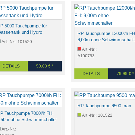
P 5000 Tauchpumpe für
assertank und Hydro
RP Tauchpumpe 12000l/h FH
9,00m ohne Schwimmschalt
Art.-Nr.: 101520
Art.-Nr.:
A100793
DETAILS
59,00 € *
DETAILS
79,99 € *
RP Tauchpumpe 9500 man
P Tauchpumpe 7000l/h FH:
Art.-Nr.: 101522
,50m ohne Schwimmschalter
Art.-Nr.: