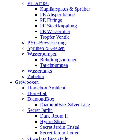
PE-Artikel
Kapillarspikes & Sprüher
PE Absperrhähne
PE Fittings
PE Steckkupplung
PE Wasserfilter
Tropfer Ventile
PVC-Bewässerung
Sprühen & Gießen
Wasserpumpen
Belüftungspumpen
Tauchpumpen
Wassertanks
Zubehör
Growboxen
Homebox Ambient
HomeLab
DiamondBox
DiamondBox Silver Line
Secret Jardin
Dark Room II
Hydro Shoot
Secret Jardin Cristal
Secret Jardin Lodge
Growbox Ersatzteile