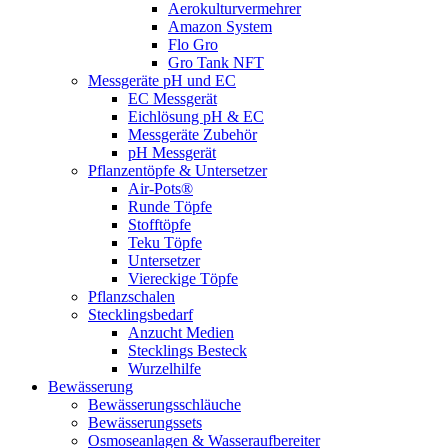
Aerokulturvermehrer
Amazon System
Flo Gro
Gro Tank NFT
Messgeräte pH und EC
EC Messgerät
Eichlösung pH & EC
Messgeräte Zubehör
pH Messgerät
Pflanzentöpfe & Untersetzer
Air-Pots®
Runde Töpfe
Stofftöpfe
Teku Töpfe
Untersetzer
Viereckige Töpfe
Pflanzschalen
Stecklingsbedarf
Anzucht Medien
Stecklings Besteck
Wurzelhilfe
Bewässerung
Bewässerungsschläuche
Bewässerungssets
Osmoseanlagen & Wasseraufbereiter