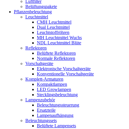
Luftfilter
Belüftungspakete
Pflanzenbeleuchtung
Leuchtmittel
CMH Leuchtmittel
Dual Leuchtmittel
Leuchtstoffröhren
MH Leuchtmittel Wuchs
NDL Leuchtmittel Blüte
Reflektoren
Belüftete Reflektoren
Normale Reflektoren
Vorschaltgeräte
Elektronische Vorschaltgeräte
Konventionelle Vorschaltgeräte
Komplett-Armaturen
Kompaktlampen
LED Growlampen
Stecklingsbeleuchtung
Lampenzubehör
Beleuchtungssteuerung
Ersatzteile
Lampenaufhängung
Beleuchtungssets
Belüftete Lampensets