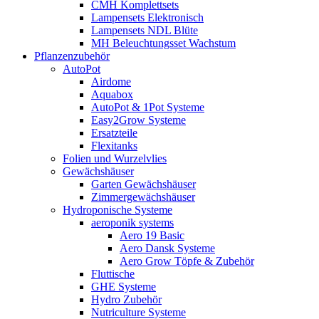
CMH Komplettsets
Lampensets Elektronisch
Lampensets NDL Blüte
MH Beleuchtungsset Wachstum
Pflanzenzubehör
AutoPot
Airdome
Aquabox
AutoPot & 1Pot Systeme
Easy2Grow Systeme
Ersatzteile
Flexitanks
Folien und Wurzelvlies
Gewächshäuser
Garten Gewächshäuser
Zimmergewächshäuser
Hydroponische Systeme
aeroponik systems
Aero 19 Basic
Aero Dansk Systeme
Aero Grow Töpfe & Zubehör
Fluttische
GHE Systeme
Hydro Zubehör
Nutriculture Systeme