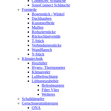
CombiDec Schläuche
SonoConnect Schläuche
Formteile
Bogenstück / Winkel
Dachhauben
Kunststoffteile
Muffen
Reduzierstücke
Rückschlagventile
T-Stück
Verbindungsstücke
Wandflansch
Y-Stück
Klimatechnik
Heizlüfter
Hygro- Thermometer
Klimaregler
Luftbefeuchtung
Lüftungszubehör
Befestigungen
Filter Vlies
Weiteres
Schalldämpfer
Geruchsneutralisierung
ONA