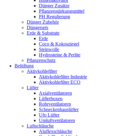
Blütenaktivator
Dünger Zusätze
Pflanzenstärkungsmittel
PH Regulierung
Dünger Zubehör
Düngersets
Erde & Substrate
Erde
Coco & Kokosziegel
Steinwolle
Hydrosteine & Perlite
Pflanzenschutz
Belüftung
Aktivkohlefilter
Aktivkohlefilter Industrie
Aktivkohlefilter ECO
Lüfter
Axialventilatoren
Lüfterboxen
Rohrventilatoren
Schneckenhauslüfter
Ufo Lüfter
Umluftventilatoren
Luftschläuche
Aluflexschläuche