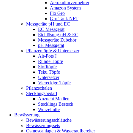
Aerokulturvermehrer
Amazon System
Flo Gro
Gro Tank NFT
Messgeräte pH und EC
EC Messgerät
Eichlösung pH & EC
Messgeräte Zubehör
pH Messgerät
Pflanzentöpfe & Untersetzer
Air-Pots®
Runde Töpfe
Stofftöpfe
Teku Töpfe
Untersetzer
Viereckige Töpfe
Pflanzschalen
Stecklingsbedarf
Anzucht Medien
Stecklings Besteck
Wurzelhilfe
Bewässerung
Bewässerungsschläuche
Bewässerungssets
Osmoseanlagen & Wasseraufbereiter