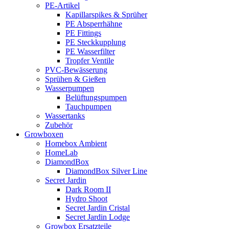
PE-Artikel
Kapillarspikes & Sprüher
PE Absperrhähne
PE Fittings
PE Steckkupplung
PE Wasserfilter
Tropfer Ventile
PVC-Bewässerung
Sprühen & Gießen
Wasserpumpen
Belüftungspumpen
Tauchpumpen
Wassertanks
Zubehör
Growboxen
Homebox Ambient
HomeLab
DiamondBox
DiamondBox Silver Line
Secret Jardin
Dark Room II
Hydro Shoot
Secret Jardin Cristal
Secret Jardin Lodge
Growbox Ersatzteile