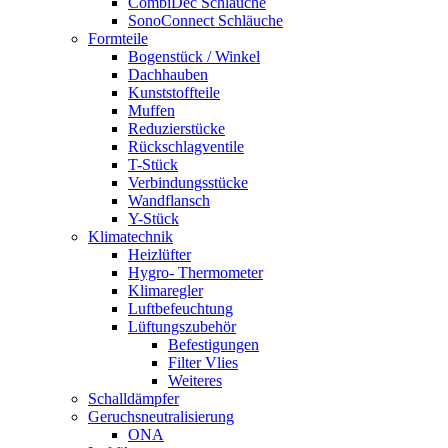
CombiDec Schläuche
SonoConnect Schläuche
Formteile
Bogenstück / Winkel
Dachhauben
Kunststoffteile
Muffen
Reduzierstücke
Rückschlagventile
T-Stück
Verbindungsstücke
Wandflansch
Y-Stück
Klimatechnik
Heizlüfter
Hygro- Thermometer
Klimaregler
Luftbefeuchtung
Lüftungszubehör
Befestigungen
Filter Vlies
Weiteres
Schalldämpfer
Geruchsneutralisierung
ONA