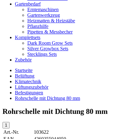
Gartenbedarf
Erntemaschinen
Gartenwerkzeug
Heizmatten & Heizstäbe
Pflanzhilfe
Pipetten & Messbecher
Komplettsets
Dark Room Grow Sets
Silver Growbox Sets
Stecklings Sets
Zubehör
Startseite
Belüftung
Klimatechnik
Lüftungszubehör
Befestigungen
Rohrschelle mit Dichtung 80 mm
Rohrschelle mit Dichtung 80 mm
Art.-Nr.
103622
EAN
4260355044050