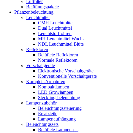
Luftfilter
Belüftungspakete
Pflanzenbeleuchtung
Leuchtmittel
CMH Leuchtmittel
Dual Leuchtmittel
Leuchtstoffröhren
MH Leuchtmittel Wuchs
NDL Leuchtmittel Blüte
Reflektoren
Belüftete Reflektoren
Normale Reflektoren
Vorschaltgeräte
Elektronische Vorschaltgeräte
Konventionelle Vorschaltgeräte
Komplett-Armaturen
Kompaktlampen
LED Growlampen
Stecklingsbeleuchtung
Lampenzubehör
Beleuchtungssteuerung
Ersatzteile
Lampenaufhängung
Beleuchtungssets
Belüftete Lampensets