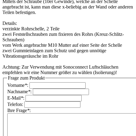
Mittels der Schraube (10er Gewinde), welche an der Schelle
angebracht ist, kann man diese x-beliebig an der Wand oder anderen
Teilen befestigen.
Details:
verzinkte Rohrschelle, 2 Teile
zwei Feststellschrauben zum fixieren des Rohrs (Kreuz-Schlitz-
Schrauben)
vom Werk angebrachte M10 Mutter auf einer Seite der Schelle
zwei Gummieinlagen zum Schutz und gegen unnötige
Vibrationsgeräusche im Rohr
Achtung: Zur Verwendung mit Sonoconnect Luftschläuchen
empfehlen wir eine Nummer größer zu wählen (Isolierung)!
Frage zum Produkt
Vorname
*
:
Nachname
*
:
E-Mail
*
:
Telefon:
Ihre Frage
*
: