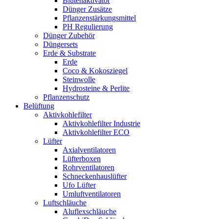
Blütenaktivator
Dünger Zusätze
Pflanzenstärkungsmittel
PH Regulierung
Dünger Zubehör
Düngersets
Erde & Substrate
Erde
Coco & Kokosziegel
Steinwolle
Hydrosteine & Perlite
Pflanzenschutz
Belüftung
Aktivkohlefilter
Aktivkohlefilter Industrie
Aktivkohlefilter ECO
Lüfter
Axialventilatoren
Lüfterboxen
Rohrventilatoren
Schneckenhauslüfter
Ufo Lüfter
Umluftventilatoren
Luftschläuche
Aluflexschläuche